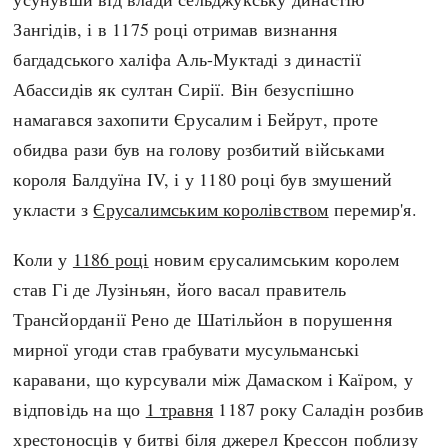
Регіони
Індекси
Зангідів, і в 1175 році отримав визнання
Австралія
Нові статті
багдадського халіфа Аль-Муктаді з династії
Азія
Популярні статті
Абассидів як султан Сирії. Він безуспішно
Америка
Всі статті
намагався захопити Єрусалим і Бейрут, проте
А(нта)рктика
Визначальні події
обидва рази був на голову розбитий військами
Африка
#Хештеги
короля Балдуїна IV, і у 1180 році був змушений
Європа
Автори
укласти з
Єрусалимським королівством
перемир'я.
Коли у
1186 році
новим єрусалимським королем
done
став Гі де Лузіньян, його васал правитель
Трансйорданії Рено де Шатільйон в порушення
мирної угоди став грабувати мусульманські
каравани, що курсували між Дамаском і Каїром, у
відповідь на що
1 травня
1187 року Саладін розбив
хрестоносців у битві біля джерел Крессон поблизу