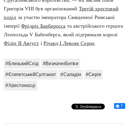
Григорія VIII був організований
Третій хрестовий
похід
за участю імператора Священної Римської
імперії
Фрідріх Барбаросса
та австрійського герцога
Леопольда V Бабенберга, який підтримали королі
Філіп II Август
і
Річард I Левове Серце
.
#БлизькийСхід
#ВизначніБитви
#ЄгипетськийСултанат
#Саладін
#Сирія
#Хрестоносці
7