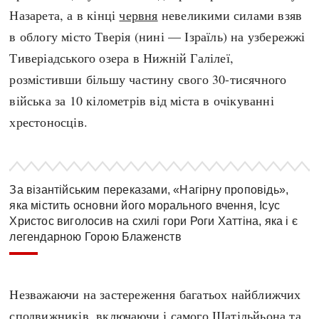
Назарета, а в кінці
червня
невеликими силами взяв
в облогу місто Тверія (нині — Ізраїль) на узбережжі
Тиверіадського озера в Нижній Галілеї,
розмістивши більшу частину свого 30-тисячного
війська за 10 кілометрів від міста в очікуванні
хрестоносців.
За візантійським переказами, «Нагірну проповідь»,
яка містить основни його морального вчення, Ісус
Христос виголосив на схилі гори Роги Хаттіна, яка і є
легендарною Горою Блаженств
Незважаючи на застереження багатьох найближчих
сподвижників, включаючи і самого Шатільйьона та