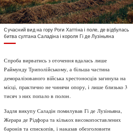
Сучасний вид на гору Роги Хаттіна і поле, де відбулась
битва султана Саладіна і короля Гі де Лузіньяна
Спроба вирватись з оточення вдалась лише
Раймунду Триполійському, а більша частина
деморалізованого війська хрестоносців загинула на
місці, практично не чинячи опору, і лише близько 3
тисяч з них попало в полон.
Задля викупу Саладін помилував Гі де Лузіньяна,
Жерара де Рідфора та кількох високопоставлених
баронів та єпископів, і наказав обезголовити