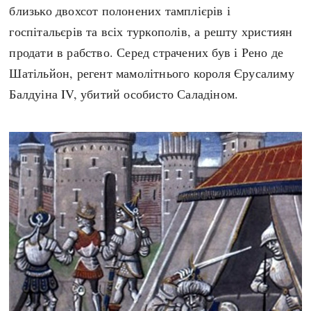
близько двохсот полонених тамплієрів і
госпітальєрів та всіх туркополів, а решту християн
продати в рабство. Серед страчених був і Рено де
Шатільйон, регент мамолітнього короля Єрусалиму
Балдуіна IV, убитий особисто Саладіном.