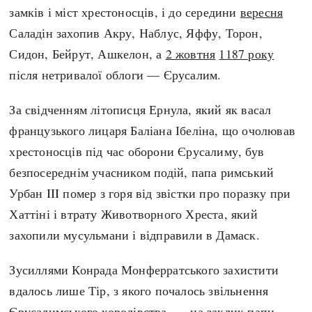
замків і міст хрестоносців, і до середини
вересня
Саладін захопив Акру, Наблус, Яффу, Торон,
Сидон, Бейрут, Ашкелон, а
2 жовтня
1187 року
після нетривалої облоги — Єрусалим.
За свідченням літописця Ернула, який як васал
французького лицаря Баліана Ібеліна, що очолював
хрестоносців під час оборони Єрусалиму, був
безпосереднім учасником подій, папа римський
Урбан III помер з горя від звістки про поразку при
Хаттіні і втрату Животворного Хреста, який
захопили мусульмани і відправили в Дамаск.
Зусиллями Конрада Монферратського захистити
вдалось лише Тір, з якого почалось звільнення
Єрусалимського королівства, — на заклик папи