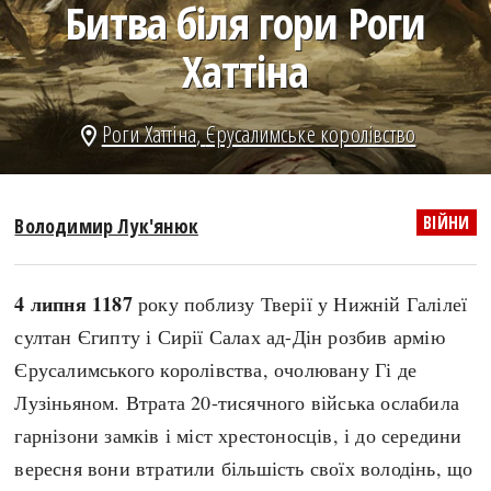
Битва біля гори Роги
search
Хаттіна
Роги Хаттіна
,
Єрусалимське королівство
location_on
СЬОГОДНІ
ПОДКАСТИ
ЗАГОЛОВКИ
КРУГЛІ ДАТИ
ВІЙНИ
Володимир Лук'янюк
ПРАВИЛА ЖИТТЯ
ФОТОІСТОРІЇ
ВИ (НЕ) ЗНАЛИ
ІНФОГРАФІКА
4 липня 1187
року поблизу Тверії у Нижній Галілеї
КАРТИ
ПРЯМА МОВА
султан Єгипту і Сирії Салах ад-Дін розбив армію
НОТА БЕНЕ
МОЯ ІСТОРІЯ
Єрусалимського королівства, очолювану Гі де
Лузіньяном. Втрата 20-тисячного війська ослабила
гарнізони замків і міст хрестоносців, і до середини
Рубрики
Україна
вересня вони втратили більшість своїх володінь, що
Авіація і космонавтика
Княжа доба