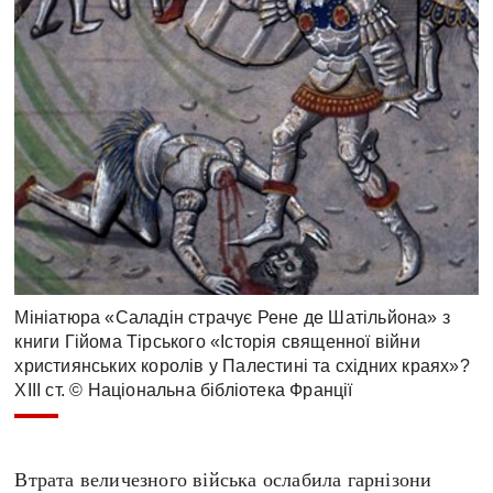
Мініатюра «Саладін страчує Рене де Шатільйона» з
книги Гійома Тірського «Історія священної війни
християнських королів у Палестині та східних краях»?
XIII ст. © Національна бібліотека Франції
Втрата величезного війська ослабила гарнізони