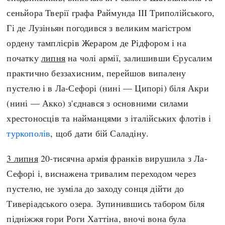
сеньйора Тверії графа Раймунда ІІІ Триполійського,
Гі де Лузіньян погодився з великим магістром
ордену тамплієрів Жераром де Рідфором і на
початку
липня
на чолі армії, залишивши Єрусалим
практично беззахисним, перейшов випалену
пустелю і в Ла-Сефорі (нині — Ципорі) біля Акри
(нині — Акко) з'єднався з основними силами
хрестоносців та найманцями з італійських флотів і
туркополів
, щоб дати бій Саладіну.
3 липня
20-тисячна армія франків вирушила з Ла-
Сефорі і, виснажена тривалим переходом через
пустелю, не зуміла до заходу сонця дійти до
Тиверіадського озера. Зупинившись табором біля
підніжжя гори Роги Хаттіна, вночі вона була