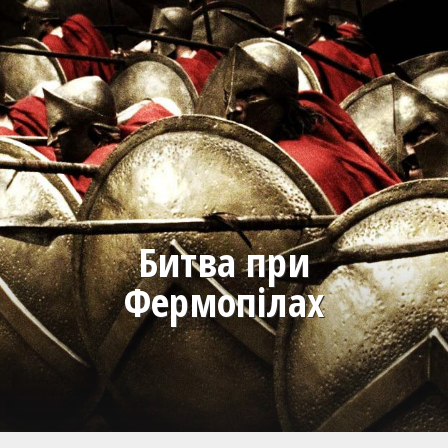
Битва при
Фермопілах