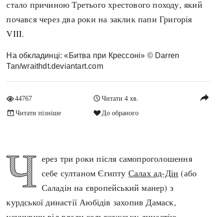
стало причиною Третього хрестового походу, який
Архітектура і будівництво
Козацька доба
почався через два роки на заклик папи Григорія
Битви і війни
Українська революція
VIII.
Катастрофи
Україна радянська
Кримінал
Україна незалежна
На обкладинці: «Битва при Крессоні» © Darren
Tan/wraithdt.deviantart.com
Культура і мистецтво
ЗНО
Людина і суспільство
Хронологія
reply
Наука, освіта і техніка
44767
Читати 4 хв.
Античні часи
Особистості
Читати пізніше
До обраного
Темні віки
Подорожі і відкриття
Високе Середньовіччя
Політика
Ч
Пізнє Середньовіччя
ерез три роки після самопроголошення
Релігія
Нова історія
себе султаном Єгипту
Салах ад-Дін
(або
Розваги і дозвілля
Новітня історія
Саладін на європейський манер) з
Спорт
Наш час
курдської династії Аюбідів захопив Дамаск,
Чудеса світу
усунувши від влади сельджукську династію