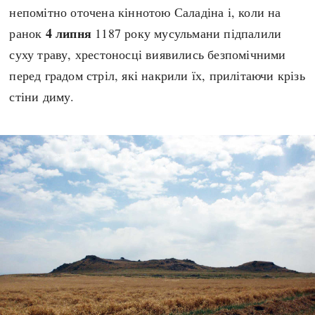
непомітно оточена кіннотою Саладіна і, коли на
4 липня
ранок
1187 року мусульмани підпалили
суху траву, хрестоносці виявились безпомічними
перед градом стріл, які накрили їх, прилітаючи крізь
стіни диму.