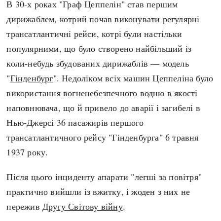
В 30-х роках "Граф Цеппелін" став першим
дирижаблем, котрий почав виконувати регулярні
трансатлантичні рейси, котрі були настільки
популярними, що було створено найбільший із
коли-небудь збудованих дирижаблів — модель
"
Гінденбург
". Недоліком всіх машин Цеппеліна було
використання вогненебезпечного водню в якості
наповнювача, що й привело до аварії і загибелі в
Нью-Джерсі 36 пасажирів першого
трансатлантичного рейсу "Гінденбурга" 6 травня
1937 року.
Після цього інциденту апарати "легші за повітря"
практично вийшли із вжитку, і жоден з них не
пережив
Другу Світову війну
.