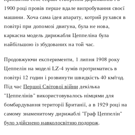
Регіони
Індекси
1900 році провів перше вдале випробування своєї
Австралія
Нові статті
машини. Хоча сама ідея апарату, котрий рухався в
Азія
Популярні статті
повітрі при допомозі двигуна, була не нова,
Америка
Всі статті
каркасна модель дирижабля Цеппеліна була
А(нта)рктика
Визначальні події
найбільшою із збудованих на той час.
Африка
#Хештеги
Європа
Автори
Продовжуючи експерименти, 1 липня 1908 року
Цеппелін на моделі LZ-4 зумів протриматись в
повітрі 12 годин і розвинути швидкість 40 км/год.
done
Під час
Першої Світової війни
декілька
"Цеппелінів" використовувалось німцями для
бомбардування території Британії, а в 1929 році на
самому знаменитому дирижаблі "Граф Цеппелін"
було здійснено навколосвітню подорож
.