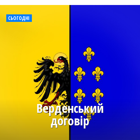
СЬОГОДНІ
Верденський
договір