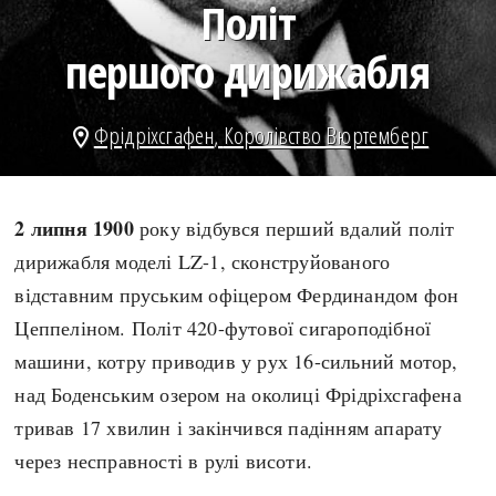
Політ
search
першого дирижабля
Фрідріхсгафен
,
Королівство Вюртемберг
location_on
СЬОГОДНІ
ПОДКАСТИ
ЗАГОЛОВКИ
КРУГЛІ ДАТИ
2 липня 1900
року відбувся перший вдалий політ
ПРАВИЛА ЖИТТЯ
ФОТОІСТОРІЇ
дирижабля моделі LZ-1, сконструйованого
ВИ (НЕ) ЗНАЛИ
ІНФОГРАФІКА
відставним пруським офіцером Фердинандом фон
КАРТИ
ПРЯМА МОВА
Цеппеліном. Політ 420-футової сигароподібної
НОТА БЕНЕ
МОЯ ІСТОРІЯ
машини, котру приводив у рух 16-сильний мотор,
над Боденським озером на околиці Фрідріхсгафена
тривав 17 хвилин і закінчився падінням апарату
через несправності в рулі висоти.
Рубрики
Україна
Авіація і космонавтика
Княжа доба