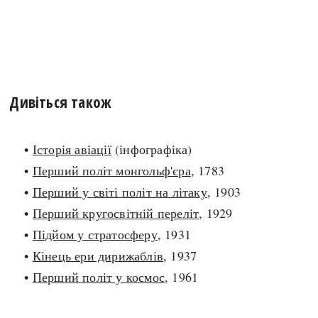
Дивіться також
•
Історія авіації
(інфографіка)
•
Перший політ монгольф'єра
, 1783
•
Перший у світі політ на літаку
, 1903
•
Перший кругосвітній переліт
, 1929
•
Підйом у стратосферу
, 1931
•
Кінець ери дирижаблів
, 1937
•
Перший політ у космос
, 1961