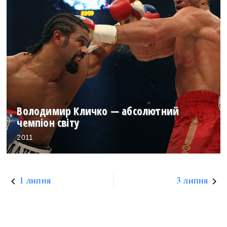
Володимир Кличко — абсолютний
чемпіон світу
2011
1 липня
3 липня
keyboard_arrow_left
keyboard_arrow_right