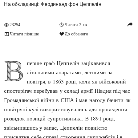
На обкладинці: Фердинанд фон Цеппелін
Архітектура і будівництво
Козацька доба
Битви і війни
Українська революція
reply
23254
Читати 2 хв.
Катастрофи
Україна радянська
Читати пізніше
До обраного
Кримінал
Україна незалежна
Культура і мистецтво
ЗНО
Людина і суспільство
В
Хронологія
перше граф Цеппелін зацікавився
Наука, освіта і техніка
Античні часи
літальними апаратами, легшими за
Особистості
Темні віки
повітря, в 1863 році, коли як військовий
Подорожі і відкриття
Високе Середньовіччя
спостерігач перебував у складі армії Півдня під час
Політика
Пізнє Середньовіччя
Громадянської війни в США і мав нагоду бачити як
Релігія
Нова історія
повітряні кулі використовувались для проведення
Розваги і дозвілля
Новітня історія
розвідок позицій супротивника. В 1891 році,
Спорт
Наш час
звільнившись у запас, Цеппелін повністю
Чудеса світу
присвятив себе справі створення дирижаблів і в