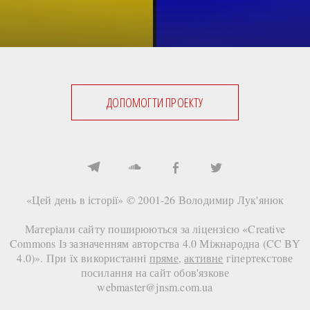
ДОПОМОГТИ ПРОЕКТУ
«Цей день в історії» © 2001-26
Володимир Лук'янюк
Матеріали сайту поширюються за ліцензією «
Creative
Commons Із зазначенням авторства 4.0 Міжнародна (CC BY
4.0)
». При їх використанні
пряме
,
активне
гіпертекстове
посилання на сайт
обов'язкове
webmaster@jnsm.com.ua