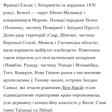
Франції Ельзас і Лотарингію (в кордонах 1870
року), Бельгії — округ Ейпен-Мальмеді і
кондомінімум Морене, Польщі передали Позен
(Познань), частину Померанії і Західної Пруссії.
Долю ряду територій (Саар, Шлезвіг, частина
Верхньої Сілезії, Мемель і Глучинська область)
мали вирішити майбутні плебісцити. Німеччина
також втратила усі свої колоніальні володіння
(Намібію, Руанду, частину Уганди і Мозамібіка,
Того, Камерун, Нову Гвінею разом з численними
архіпелагами у Тихому океані, острови Західне
Самоа), які згодом рішенням
Ліги Націй
стали
підмандатними територіями країн-переможниць,
усю державну і концесійну власність у Китаї, Сіамі
(нині Таїланд) та Ліберії.