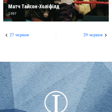
Матч Тайсон-Холіфілд
1997
27 червня
29 червня
keyboard_arrow_left
keyboard_arrow_right