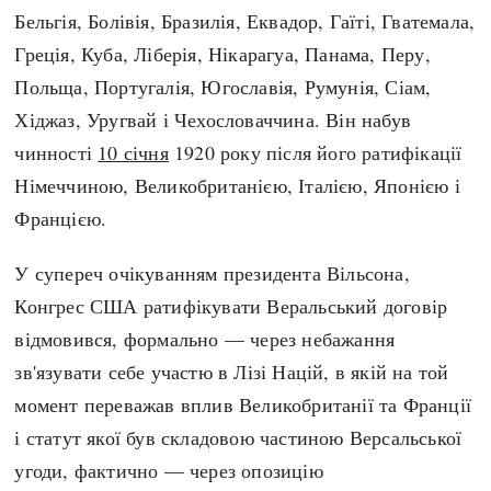
Бельгія, Болівія, Бразилія, Еквадор, Гаїті, Гватемала,
Греція, Куба, Ліберія, Нікарагуа, Панама, Перу,
Польща, Португалія, Югославія, Румунія, Сіам,
Хіджаз, Уругвай і Чехословаччина. Він набув
чинності
10 січня
1920 року після його ратифікації
Німеччиною, Великобританією, Італією, Японією і
Францією.
У супереч очікуванням президента Вільсона,
Конгрес США ратифікувати Веральський договір
відмовився, формально — через небажання
зв'язувати себе участю в Лізі Націй, в якій на той
момент переважав вплив Великобританії та Франції
і статут якої був складовою частиною Версальської
угоди, фактично — через опозицію