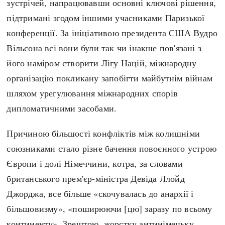
зустрічей, напрацювавши основні ключові рішення,
підтримані згодом іншими учасниками Паризької
конференції. За ініціативою президента США Вудро
Вільсона всі вони були так чи інакше пов'язані з
його наміром створити Лігу Націй, міжнародну
організацію покликану запобігти майбутнім війнам
шляхом урегулювання міжнародних спорів
дипломатичними засобами.
Причиною більшості конфліктів між колишніми
союзниками стало різне бачення повоєнного устрою
Європи і долі Німеччини, котра, за словами
британського прем'єр-міністра Девіда Ллойд
Джорджа, все більше «скочувалась до анархії і
більшовизму», «поширюючи [цю] заразу по всьому
континенту». Зрештою, жорстку антинімецьку