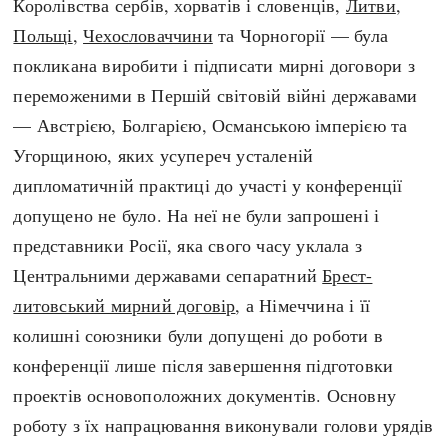
Королівства сербів, хорватів і словенців,
Литви
,
Польщі
,
Чехословаччини
та Чорногорії — була
покликана виробити і підписати мирні договори з
переможеними в Першій світовій війні державами
— Австрією, Болгарією, Османською імперією та
Угорщиною, яких усупереч усталеній
дипломатичній практиці до участі у конференції
допущено не було. На неї не були запрошені і
представники Росії, яка свого часу уклала з
Центральними державами сепаратний
Брест-
литовський мирний договір
, а Німеччина і її
колишні союзники були допущені до роботи в
конференції лише після завершення підготовки
проектів основоположних документів. Основну
роботу з їх напрацювання виконували голови урядів