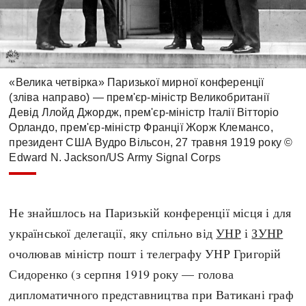
«Велика четвірка» Паризької мирної конференції
(зліва направо) — прем'єр-міністр Великобританії
Девід Ллойд Джордж, прем'єр-міністр Італії Вітторіо
Орландо, прем'єр-міністр Франції Жорж Клемансо,
президент США Вудро Вільсон, 27 травня 1919 року ©
Edward N. Jackson/US Army Signal Corps
Не знайшлось на Паризькій конференції місця і для
української делегації, яку спільно від
УНР
і
ЗУНР
очолював міністр пошт і телеграфу УНР Григорій
Сидоренко (з серпня 1919 року — голова
дипломатичного представництва при Ватикані граф