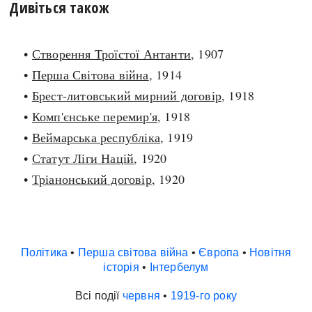
Дивіться також
•
Створення Троїстої Антанти
, 1907
•
Перша Світова війна
, 1914
•
Брест-литовський мирний договір
, 1918
•
Комп'єнське перемир'я
, 1918
•
Веймарська республіка
, 1919
•
Статут Ліги Націй
, 1920
•
Тріанонський договір
, 1920
Політика
•
Перша світова війна
•
Європа
•
Новітня
історія
•
Інтербелум
Всі події
червня
•
1919-го року