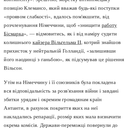
позицію Клемансо, який вважав будь-які поступки
«проявом слабкості», вдалось пом'якшити, від
розчленування Німеччини, щоб «знищити
работу
Бісмарка
», — відмовитись, як і від наміру судити
колишнього
кайзера Вільгельма II
, котрий знайшов
прихисток у нейтральній Голландії, «залишивши
його наодинці з ганьбою», як підсумував це рішення
Вільсон.
Утім на Німеччину і її союзників була покладена
вся відповідальність за розв'язання війни і завдані
збитки урядам і окремим громадянам країн
Антанти, в рахунок покриття яких на неї
накладались репарації, розмір яких мала визначити
окрема комісія. Держави-переможці повернули до