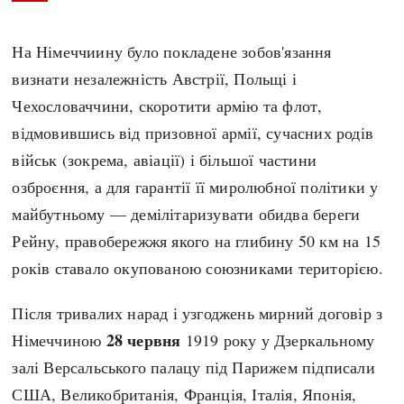
На Німеччиину було покладене зобов'язання
визнати незалежність Австрії, Польщі і
Чехословаччини, скоротити армію та флот,
відмовившись від призовної армії, сучасних родів
військ (зокрема, авіації) і більшої частини
озброєння, а для гарантії її миролюбної політики у
майбутньому — демілітаризувати обидва береги
Рейну, правобережжя якого на глибину 50 км на 15
років ставало окупованою союзниками територією.
Після тривалих нарад і узгоджень мирний договір з
28 червня
Німеччиною
1919 року у Дзеркальному
залі Версальського палацу під Парижем підписали
США, Великобританія, Франція, Італія, Японія,