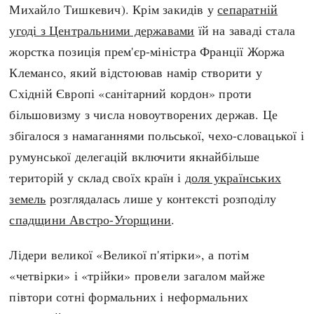
Михайло Тишкевич). Крім закидів у
сепаратній
угоді з Центральними державами
їй на заваді стала
жорстка позиція прем'єр-міністра Франції Жоржа
Клемансо, який відстоював намір створити у
Східній Європі «санітарний кордон» проти
більшовизму з числа новоутворених держав. Це
збігалося з намаганнями польської, чехо-словацької і
румунської делегацій включити якнайбільше
територій у склад своїх країн і
доля українських
земель
розглядалась лише у контексті розподілу
спадщини Австро-Угорщини
.
Лідери великої «Великої п'ятірки», а потім
«четвірки» і «трійки» провели загалом майже
півтори сотні формальних і неформальних