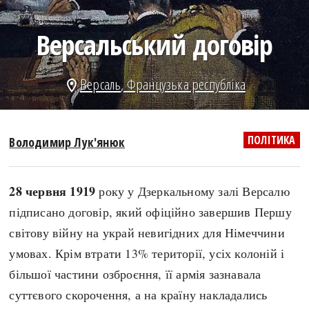
search
Версальський договір
Версаль
,
Французька республіка
location_on
СЬОГОДНІ
ПОДКАСТИ
ЗАГОЛОВКИ
КРУГЛІ ДАТИ
ПОЛІТИКА
Володимир Лук'янюк
ПРАВИЛА ЖИТТЯ
ФОТОІСТОРІЇ
ВИ (НЕ) ЗНАЛИ
ІНФОГРАФІКА
28 червня 1919
року у Дзеркальному залі Версалю
КАРТИ
ПРЯМА МОВА
підписано договір, який офіційно завершив Першу
НОТА БЕНЕ
МОЯ ІСТОРІЯ
світову війну на украй невигідних для Німеччини
умовах. Крім втрати 13% території, усіх колоній і
більшої частини озброєння, її армія зазнавала
Рубрики
Україна
суттєвого скорочення, а на країну накладались
Авіація і космонавтика
Княжа доба