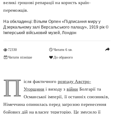
великі грошові репарації на користь країн-
Архітектура і будівництво
Козацька доба
переможців.
Битви і війни
Українська революція
Катастрофи
Україна радянська
На обкладинці: Вільям Орпен «Підписання миру у
Дзеркальному залі Версальського палацу», 1919 рік ©
Кримінал
Україна незалежна
Імперський військовий музей, Лондон
Культура і мистецтво
ЗНО
Людина і суспільство
reply
Хронологія
72330
Читати 6 хв.
Наука, освіта і техніка
Античні часи
Читати пізніше
До обраного
Особистості
Темні віки
Подорожі і відкриття
Високе Середньовіччя
Політика
П
Пізнє Середньовіччя
ісля фактичного
розпаду Австро-
Релігія
Нова історія
Угорщини
і виходу з
війни
Болгарії та
Розваги і дозвілля
Новітня історія
Османської імперії, її останніх союзників,
Спорт
Наш час
Німеччина опинилась перед загрозою перенесення
Чудеса світу
бойових дій на власну територію. Це змусило її