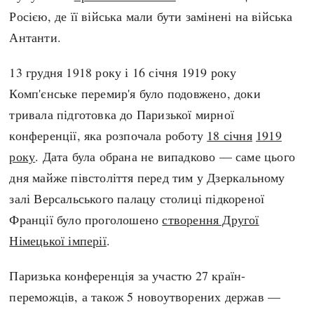
Росією, де її війська мали бути замінені на війська
Антанти.
13 грудня 1918 року і 16 січня 1919 року
Комп'єнське перемир'я було подовжено, доки
тривала підготовка до Паризької мирної
конференції, яка розпочала роботу
18 січня
1919
року
. Дата була обрана не випадково — саме цього
дня майже півстоліття перед тим у Дзеркальному
залі Версальського палацу столиці підкореної
Франції було проголошено
створення Другої
Німецької імперії
.
Паризька конференція за участю 27 країн-
переможців, а також 5 новоутворених держав —