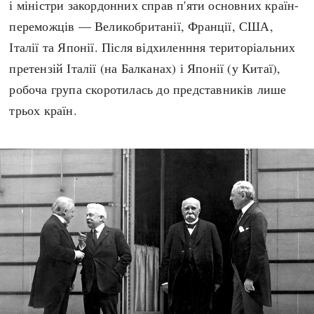
і міністри закордонних справ п'яти основних країн-
переможців — Великобританії, Франції, США,
Італії та Японії. Після відхиленння територіальних
претензій Італії (на Балканах) і Японії (у Китаї),
робоча група скоротилась до представників лише
трьох країн.