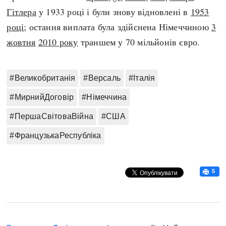
Гітлера
у 1933 році і були знову відновлені в
1953
році
; остання виплата була здійснена Німеччиною
3
жовтня
2010 року
траншем у 70 мільйонів євро.
#Великобританія
#Версаль
#Італія
#МирнийДоговір
#Німеччина
#ПершаСвітоваВійна
#США
#ФранцузькаРеспубліка
5