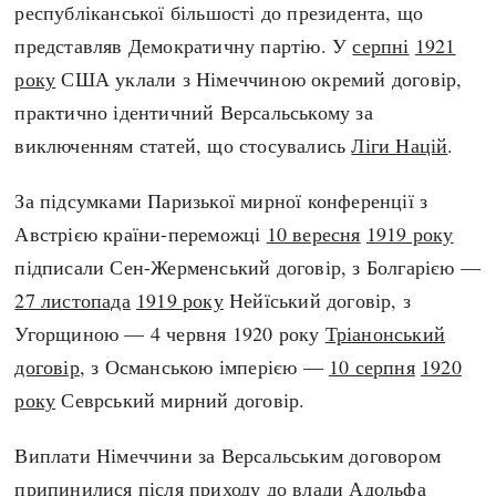
республіканської більшості до президента, що
представляв Демократичну партію. У
серпні
1921
року
США уклали з Німеччиною окремий договір,
практично ідентичний Версальському за
виключенням статей, що стосувались
Ліги Націй
.
За підсумками Паризької мирної конференції з
Австрією країни-переможці
10 вересня
1919 року
підписали Сен-Жерменський договір, з Болгарією —
27 листопада
1919 року
Нейїський договір, з
Угорщиною — 4 червня 1920 року
Тріанонський
договір
, з Османською імперією —
10 серпня
1920
року
Севрський мирний договір.
Виплати Німеччини за Версальським договором
припинилися після
приходу до влади Адольфа