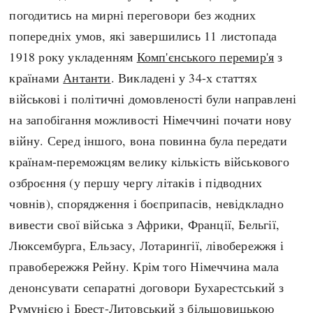
Регіони
Індекси
погодитись на мирні переговори без жодних
Австралія
Нові статті
попередніх умов, які завершились 11 листопада
Азія
Популярні статті
1918 року укладенням
Комп'єнського перемир'я
з
Америка
Всі статті
країнами
Антанти
. Викладені у 34-х статтях
А(нта)рктика
Визначальні події
військові і політичні домовленості були направлені
Африка
#Хештеги
на запобігання можливості Німеччині почати нову
Європа
Автори
війну. Серед іншого, вона повинна була передати
країнам-переможцям велику кількість військового
озброєння (у першу чергу літаків і підводних
done
човнів), спорядження і боєприпасів, невідкладно
вивести свої війська з Африки, Франції, Бельгії,
Люксембурга, Ельзасу, Лотарингії, лівобережжя і
правобережжя Рейну. Крім того Німеччина мала
денонсувати сепаратні договори Бухарестський з
Румунією і
Брест-Литовський
з більшовицькою