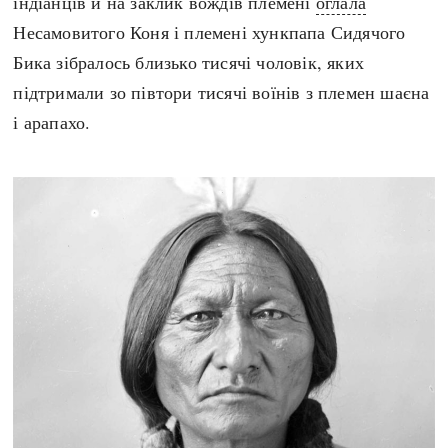
індіанців й на заклик вождів племені
оглала
Несамовитого Коня і племені хункпапа Сидячого
Бика зібралось близько тисячі чоловік, яких
підтримали зо півтори тисячі воїнів з племен шаєна
і арапахо.