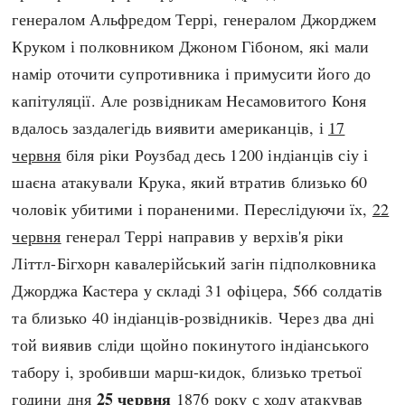
генералом Альфредом Террі, генералом Джорджем
Круком і полковником Джоном Гібоном, які мали
намір оточити супротивника і примусити його до
капітуляції. Але розвідникам Несамовитого Коня
вдалось заздалегідь виявити американців, і
17
червня
біля ріки Роузбад десь 1200 індіанців сіу і
шаєна атакували Крука, який втратив близько 60
чоловік убитими і пораненими. Переслідуючи їх,
22
червня
генерал Террі направив у верхів'я ріки
Літтл-Бігхорн кавалерійський загін підполковника
Джорджа Кастера у складі 31 офіцера, 566 солдатів
та близько 40 індіанців-розвідників. Через два дні
той виявив сліди щойно покинутого індіанського
табору і, зробивши марш-кидок, близько третьої
25 червня
години дня
1876 року с ходу атакував