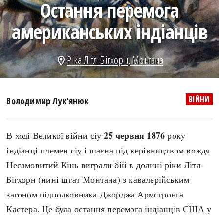
Остання перемога
search
американських індіанців
Ріка Літл-Бігхорн
,
Монтана
location_on
СЬОГОДНІ
ПОДКАСТИ
ЗАГОЛОВКИ
КРУГЛІ ДАТИ
ВІЙНИ
Володимир Лук'янюк
ПРАВИЛА ЖИТТЯ
ФОТОІСТОРІЇ
ВИ (НЕ) ЗНАЛИ
ІНФОГРАФІКА
25 червня 1876
В ході Великої війни сіу
року
КАРТИ
ПРЯМА МОВА
індіанці племен сіу і шаєна під керівництвом вождя
НОТА БЕНЕ
МОЯ ІСТОРІЯ
Несамовитий Кінь виграли бій в долині ріки Літл-
Бігхорн (нині штат Монтана) з кавалерійським
загоном підполковника Джорджа Армстронга
Рубрики
Україна
Кастера. Це була остання перемога індіанців США у
Авіація і космонавтика
Княжа доба