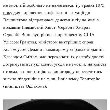
не змогла й особливо не намагалась, і у травні
1875
року
для вирішення конфліктної ситуації до
Вашингтона відправилась делегація сіу на чолі з
вождями Плямистий Хвіст, Червона Хмара і
Одноріг. Вони зустрілись з президентом США
Уліссом Грантом, міністром внутрішніх справ
Коламбусом Делано і комісаром у справах індіанців
Едвардом Смітом, але переконати їх у необхідності
дотримуватись укладеної угоди не змогли, натомість
отримали пропозицію за винагороду переселитись
значно південніше на т. зв. Індіанську Територію
(нині штат Оклахома).