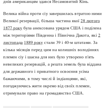
днів американцям здався Несамовитий Кінь.
Велика війна проти сіу завершилась втратою ними
Великої резервації, більша частина якої
28 лютого
1877 року
була анексована урядом США і поділена
між територіями Південна і Північна Дакота, які
2
листопада
1889 року
стали 39 і 40-м штатами. За
кілька місяців перед цим на колишніх володіннях
племен сіу і шаєна для них було утворено п'ять
невеликих резервацій, а решта земель була віддана
для державного і приватного освоєння усіма
бажаючими, в тому числі й індіанцями, які,
погоджуючись жити окремо від своїх племен,
отримували право на громадянство США.