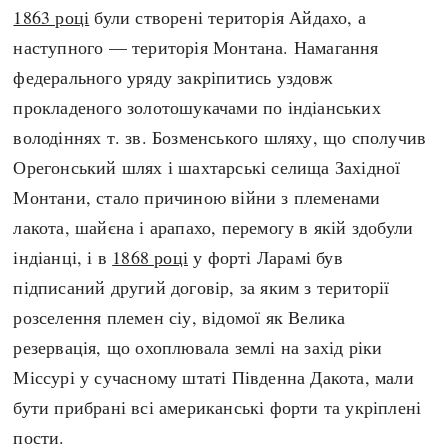
1863 році
були створені територія Айдахо, а
наступного — територія Монтана. Намагання
федерального уряду закріпитись уздовж
прокладеного золотошукачами по індіанських
володіннях т. зв. Бозменського шляху, що сполучив
Орегонський шлях і шахтарські селища Західної
Монтани, стало причиною війни з племенами
лакота, шайєна і арапахо, перемогу в якій здобули
індіанці, і в
1868 році
у форті Ларамі був
підписаний другий договір, за яким з території
розселення племен сіу, відомої як Велика
резервація, що охоплювала землі на захід ріки
Міссурі у сучасному штаті Південна Дакота, мали
бути прибрані всі американські форти та укріплені
пости.