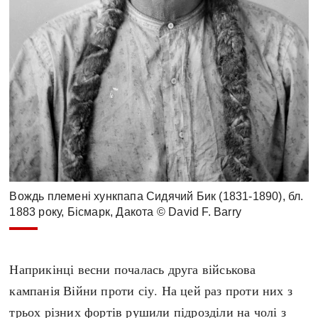
Вождь племені хункпапа Сидячий Бик (1831-1890), бл.
1883 року, Бісмарк, Дакота © David F. Barry
Наприкінці весни почалась друга військова
кампанія Війни проти сіу. На цей раз проти них з
трьох різних фортів рушили підрозділи на чолі з