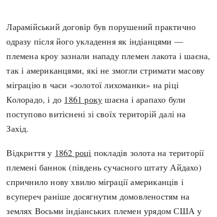
Ларамійський договір був порушений практично
одразу після його укладення як індіанцями —
племена кроу зазнали нападу племен лакота і шаєна,
так і американцями, які не змогли стримати масову
міграцію в часи «золотої лихоманки» на ріці
Колорадо, і до
1861 року
шаєна і арапахо були
поступово витіснені зі своїх територій далі на
Захід.
Відкриття у
1862 році
покладів золота на території
племені баннок (південь сучасного штату Айдахо)
спричнило нову хвилю міграції американців і
всупереч раніше досягнутим домовленостям на
землях Восьми індіанських племен урядом США у