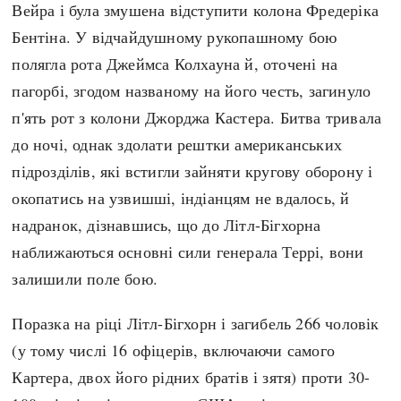
Вейра і була змушена відступити колона Фредеріка
Бентіна. У відчайдушному рукопашному бою
полягла рота Джеймса Колхауна й, оточені на
пагорбі, згодом названому на його честь, загинуло
п'ять рот з колони Джорджа Кастера. Битва тривала
до ночі, однак здолати рештки американських
підрозділів, які встигли зайняти кругову оборону і
окопатись на узвишші, індіанцям не вдалось, й
надранок, дізнавшись, що до Літл-Бігхорна
наближаються основні сили генерала Террі, вони
залишили поле бою.
Поразка на ріці Літл-Бігхорн і загибель 266 чоловік
(у тому числі 16 офіцерів, включаючи самого
Картера, двох його рідних братів і зятя) проти 30-