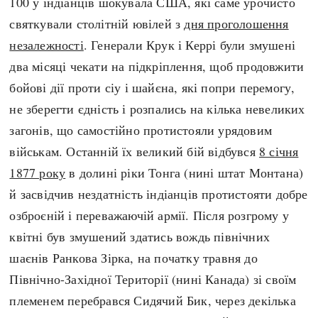
100 у індіанців шокувала США, які саме урочисто
святкували столітній ювілей з
дня проголошення
незалежності
. Генерали Крук і Керрі були змушені
два місяці чекати на підкріплення, щоб продовжити
бойові дії проти сіу і шайєна, які попри перемогу,
не зберегти єдність і розпались на кілька невеликих
загонів, що самостійно протистояли урядовим
військам. Останній їх великий бій відбувся
8 січня
1877 року
в долині ріки Тонга (нині штат Монтана)
й засвідчив нездатність індіанців протистояти добре
озброєній і переважаючій армії. Після розгрому у
квітні був змушений здатись вождь північних
шаєнів Ранкова Зірка, на початку травня до
Північно-Західної Території (нині Канада) зі своїм
племенем перебрався Сидячий Бик, через декілька