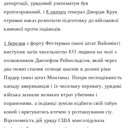
депортації, урядовий ультиматум був
проігнорований, і
8 лютого
генерал Джордж Крук
отримав наказ розпочати підготовку до військової
кампанії проти індіанців.
1 березня
з форту Феттерман (нині штат Вайомінг)
виступив загін чисельністю 833 людини на чолі з
полковником Джозефом Рейнольдсом, який через
два тижні спалив селище шаєнів в долині ріки
Паудер (нині штат Монтана). Попри несподіваність
нападу американців і їх чисельну перевагу, урядові
війська зазнали великих втрат убитими і
пораненими, а індіанці зуміли відбити свій табун
коней і врятуватись втечею у розташування сіу.
Віроломність дій уряду США консолідувала