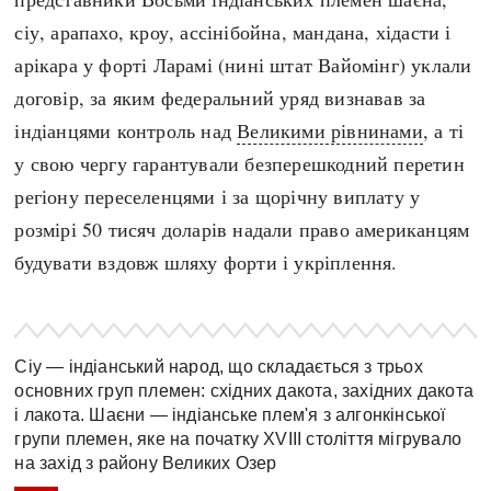
Регіони
Індекси
сіу, арапахо, кроу, ассінібойна, мандана, хідасти і
Австралія
Нові статті
арікара у форті Ларамі (нині штат Вайомінг) уклали
Азія
Популярні статті
договір, за яким федеральний уряд визнавав за
Америка
Всі статті
індіанцями контроль над
Великими рівнинами
, а ті
А(нта)рктика
Визначальні події
у свою чергу гарантували безперешкодний перетин
Африка
#Хештеги
регіону переселенцями і за щорічну виплату у
Європа
Автори
розмірі 50 тисяч доларів надали право американцям
будувати вздовж шляху форти і укріплення.
done
Сіу — індіанський народ, що складається з трьох
основних груп племен: східних дакота, західних дакота
і лакота. Шаєни — індіанське плем'я з алгонкінської
групи племен, яке на початку XVIII століття мігрувало
на захід з району Великих Озер