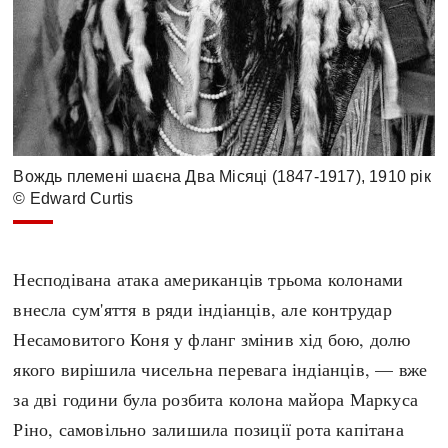
Вождь племені шаєна Два Місяці (1847-1917), 1910 рік
© Edward Curtis
Несподівана атака американців трьома колонами
внесла сум'яття в ряди індіанців, але контрудар
Несамовитого Коня у фланг змінив хід бою, долю
якого вирішила чисельна перевага індіанців, — вже
за дві години була розбита колона майора Маркуса
Ріно, самовільно залишила позиції рота капітана