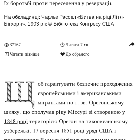
їх боротьбі проти переселення у резервації.
Архітектура і будівництво
Козацька доба
Битви і війни
Українська революція
На обкладинці: Чарльз Рассел «Битва на ріці Літл-
Бігхорн», 1903 рік © Бібліотека Конгресу США
Катастрофи
Україна радянська
Кримінал
Україна незалежна
reply
Культура і мистецтво
ЗНО
37167
Читати 7 хв.
Людина і суспільство
Читати пізніше
До обраного
Хронологія
Наука, освіта і техніка
Античні часи
Особистості
Щ
Темні віки
об гарантувати безпечне проходження
Подорожі і відкриття
Високе Середньовіччя
європейськими і американськими
Політика
Пізнє Середньовіччя
мігрантами по т. зв. Орегонському
Релігія
Нова історія
шляху, що сполучав ріку Міссурі зі створеною у
Розваги і дозвілля
Новітня історія
1848 році
територією Орегон на тихоокеанському
Спорт
Наш час
узбережжі,
17 вересня
1851 році
уряд США і
Чудеса світу
представники Восьми індіанських племен шаєна,