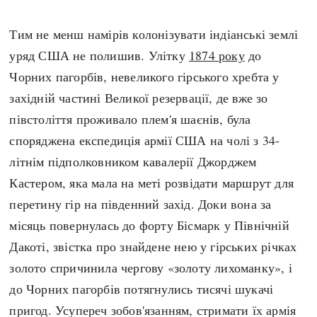
Тим не менш намірів колонізувати індіанські землі
уряд США не полишив. Улітку
1874 року
до
Чорних пагорбів, невеликого гірського хребта у
західній частині Великої резервації, де вже зо
півстоліття проживало плем'я шаєнів, була
споряджена експедиція армії США на чолі з 34-
літнім підполковником кавалерії Джорджем
Кастером, яка мала на меті розвідати маршрут для
перетину гір на південний захід. Доки вона за
місяць повернулась до форту Бісмарк у Північній
Дакоті, звістка про знайдене нею у гірських річках
золото спричинила чергову «золоту лихоманку», і
до Чорних пагорбів потягнулись тисячі шукачі
пригод. Усупереч зобов'язанням, стримати їх армія