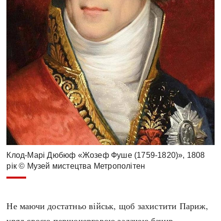
Клод-Марі Дюбюф «Жозеф Фуше (1759-1820)», 1808
рік © Музей мистецтва Метрополітен
Не маючи достатньо військ, щоб захистити Париж,
уряд своєю першочерговою задачею бачив