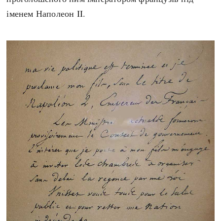
іменем Наполеон II.