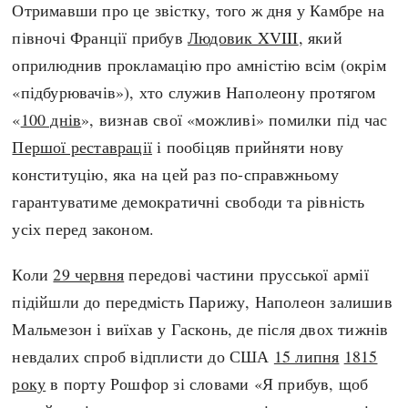
Отримавши про це звістку, того ж дня у Камбре на
півночі Франції прибув
Людовик XVIII
, який
оприлюднив прокламацію про амністію всім (окрім
«підбурювачів»), хто служив Наполеону протягом
«
100 днів
», визнав свої «можливі» помилки під час
Першої реставрації
і пообіцяв прийняти нову
конституцію, яка на цей раз по-справжньому
гарантуватиме демократичні свободи та рівність
усіх перед законом.
Коли
29 червня
передові частини прусської армії
підійшли до передмість Парижу, Наполеон залишив
Мальмезон і виїхав у Гасконь, де після двох тижнів
невдалих спроб відплисти до США
15 липня
1815
року
в порту Рошфор зі словами «Я прибув, щоб