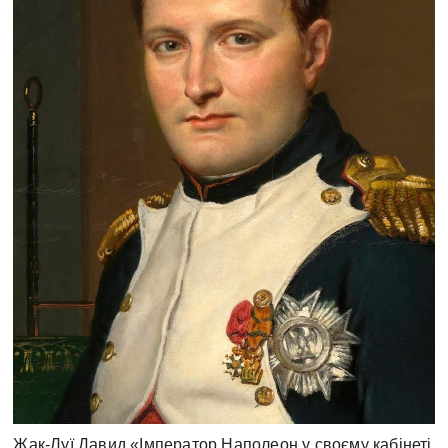
Жак-Луї Давид «Імператор Наполеон у своєму кабінеті