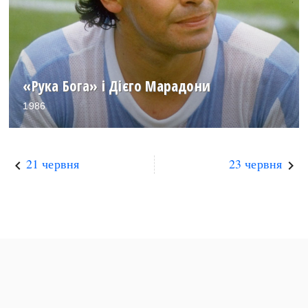
«Рука Бога» і Дієго Марадони
1986
21 червня
23 червня
keyboard_arrow_left
keyboard_arrow_right