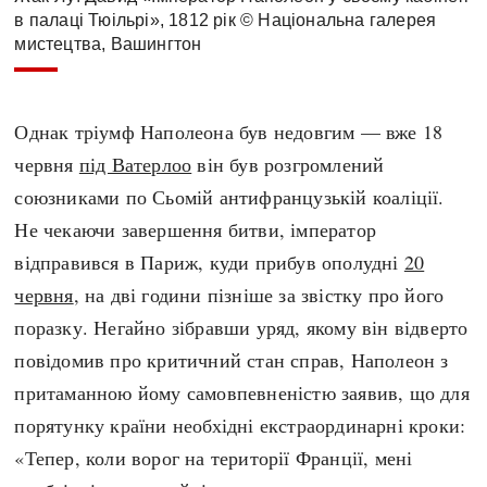
в палаці Тюільрі», 1812 рік © Національна галерея
мистецтва, Вашингтон
Однак тріумф Наполеона був недовгим — вже 18
червня
під Ватерлоо
він був розгромлений
союзниками по Сьомій антифранцузькій коаліції.
Не чекаючи завершення битви, імператор
відправився в Париж, куди прибув ополудні
20
червня
, на дві години пізніше за звістку про його
поразку. Негайно зібравши уряд, якому він відверто
повідомив про критичний стан справ, Наполеон з
притаманною йому самовпевненістю заявив, що для
порятунку країни необхідні екстраординарні кроки:
«Тепер, коли ворог на території Франції, мені