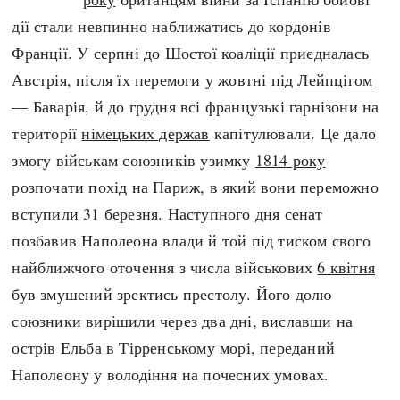
Регіони
Індекси
дії стали невпинно наближатись до кордонів
Австралія
Нові статті
Франції. У серпні до Шостої коаліції приєдналась
Азія
Популярні статті
Австрія, після їх перемоги у жовтні
під Лейпцігом
Америка
Всі статті
— Баварія, й до грудня всі французькі гарнізони на
А(нта)рктика
Визначальні події
території
німецьких держав
капітулювали. Це дало
Африка
#Хештеги
змогу військам союзників узимку
1814 року
Європа
Автори
розпочати похід на Париж, в який вони переможно
вступили
31 березня
. Наступного дня сенат
done
позбавив Наполеона влади й той під тиском свого
найближчого оточення з числа військових
6 квітня
був змушений зректись престолу. Його долю
союзники вирішили через два дні, виславши на
острів Ельба в Тірренському морі, переданий
Наполеону у володіння на почесних умовах.