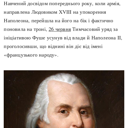
Навчений досвідом попереднього року, коли армія,
направлена Людовиком XVIII на упокорення
Наполеона, перейшла на його на бік і фактично
поновила на троні,
26 червня
Тимчасовий уряд за
ініціативою Фуше усунув від влади й Наполеона II,
проголосивши, що віднині він діє від імені
«французького народу».