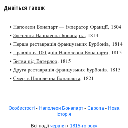
Дивіться також
•
Наполеон Бонапарт — імператор Франції
, 1804
•
Зречення Наполеона Бонапарта
, 1814
•
Перша реставрація французьких Бурбонів
, 1814
•
Правління 100 днів Наполеона Бонапарта
, 1815
•
Битва під Ватерлоо
, 1815
•
Друга реставрація французьких Бурбонів
, 1815
•
Смерть Наполеона Бонапарта
, 1821
Особистості
•
Наполеон Бонапарт
•
Європа
•
Нова
історія
Всі події
червня
•
1815-го року