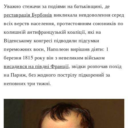
Уважно стежачи за подіями на батьківщині, де
реставрація Бурбонів
викликала невдоволення серед
всіх верств населення, протистоянням союзників по
колишній антифранцузькій коаліції, які на
Віденському конгресі підводили підсумки
переможних воєн, Наполеон вирішив діяти: 1
березня 1815 року він з невеликим військом
висадився на півдні Франції
, звідки розпочав похід
на Париж, без жодного пострілу підкорений за
неповних три тижні.