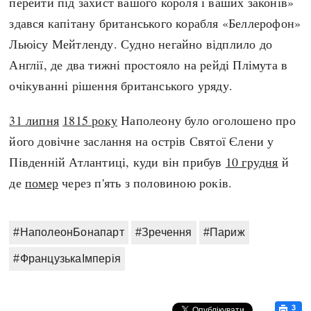
перейти під захист вашого короля і ваших законів»
здався капітану британського корабля «Беллерофон»
Льюісу Мейтленду. Судно негайно відплило до
Англії, де два тижні простояло на рейді Плімута в
очікуванні рішення британського уряду.
31 липня
1815 року
Наполеону було оголошено про
його довічне заслання на острів Святої Єлени у
Південній Атлантиці, куди він прибув
10 грудня
й
де
помер
через п'ять з половиною років.
#НаполеонБонапарт
#Зречення
#Париж
#ФранцузькаІмперія
3