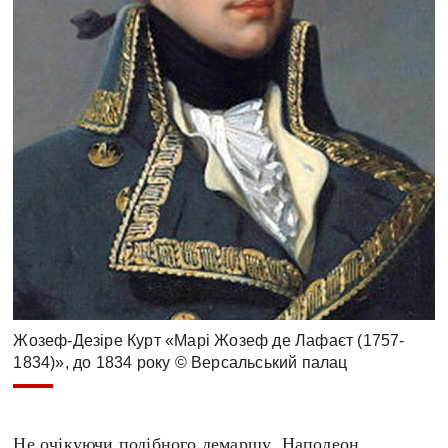
Жозеф-Дезіре Курт «Марі Жозеф де Лафаєт (1757-
1834)», до 1834 року © Версальський палац
Не очікуючи подібного демаршу, Наполеон