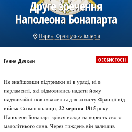
Друге зречення
search
Наполеона Бонапарта
Париж
,
Французька імперія
location_on
СЬОГОДНІ
ПОДКАСТИ
ЗАГОЛОВКИ
КРУГЛІ ДАТИ
ОСОБИСТОСТІ
Ганна Дзекан
ПРАВИЛА ЖИТТЯ
ФОТОІСТОРІЇ
ВИ (НЕ) ЗНАЛИ
ІНФОГРАФІКА
Не знайшовши підтримки ні в уряді, ні в
КАРТИ
ПРЯМА МОВА
парламенті, які відмовились надати йому
НОТА БЕНЕ
МОЯ ІСТОРІЯ
надзвичайні повноваження для захисту Франції від
22 червня 1815
військ Сьомої коаліції,
року
Наполеон Бонапарт зрікся влади на користь свого
Рубрики
Україна
малолітнього сина. Через тиждень він залишив
Авіація і космонавтика
Княжа доба