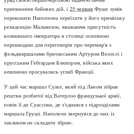
припинення бойових дій, і
25 червня
Фуше зумів
переконати Наполеона переїхати у його приміську
резиденцію Мальмезон, вважаючи присутність
колишнього імператора в столиці основною
перешкодою для переговорів про перемир'я з
фельдмаршалами британським Артуром Веллслі і
прусським Гебгардом Блюхером, війська яких
невпинно просувались углиб Франції.
У цей час маршал Сульт, який під Ланом зібрав
рештки розбитої від Ватерлоо французької армії,
повів її до Суассона, де з'єднався з підрозділами
маршала Груші. Наполеон звернувся до них із
закликом не складати зброю.