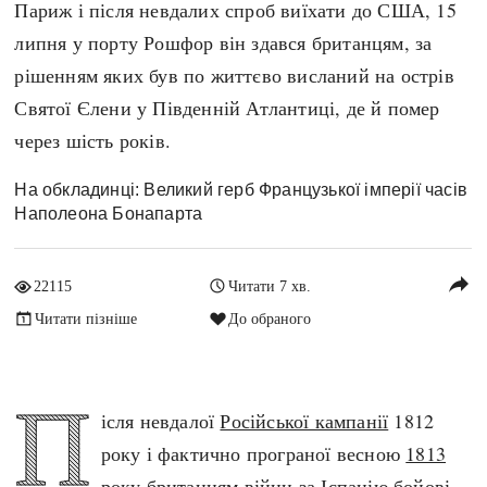
Париж і після невдалих спроб виїхати до США, 15
Архітектура і будівництво
Козацька доба
липня у порту Рошфор він здався британцям, за
Битви і війни
Українська революція
рішенням яких був по життєво висланий на острів
Катастрофи
Україна радянська
Святої Єлени у Південній Атлантиці, де й помер
Кримінал
Україна незалежна
через шість років.
Культура і мистецтво
ЗНО
Людина і суспільство
На обкладинці: Великий герб Французької імперії часів
Хронологія
Наполеона Бонапарта
Наука, освіта і техніка
Античні часи
Особистості
Темні віки
reply
Подорожі і відкриття
22115
Читати 7 хв.
Високе Середньовіччя
Політика
Читати пізніше
До обраного
Пізнє Середньовіччя
Релігія
Нова історія
Розваги і дозвілля
П
Новітня історія
ісля невдалої
Російської кампанії
1812
Спорт
Наш час
року і фактично програної весною
1813
Чудеса світу
року
британцям війни за Іспанію бойові