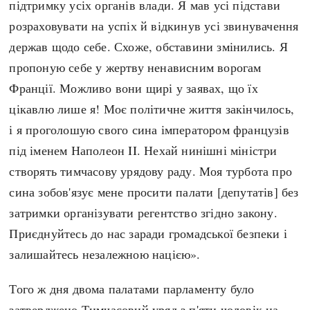
підтримку усіх органів влади. Я мав усі підстави
розраховувати на успіх й відкинув усі звинувачення
держав щодо себе. Схоже, обставини змінились. Я
пропоную себе у жертву ненависним ворогам
Франції. Можливо вони щирі у заявах, що їх
цікавлю лише я! Моє політичне життя закінчилось,
і я проголошую свого сина імператором французів
під іменем Наполеон II. Нехай нинішні міністри
створять тимчасову урядову раду. Моя турбота про
сина зобов'язує мене просити палати [депутатів] без
затримки організувати регентство згідно закону.
Приєднуйтесь до нас заради громадської безпеки і
залишайтесь незалежною нацією».
Того ж дня двома палатами парламенту було
затверджено Тимчасовий уряд з п'яти чоловік на