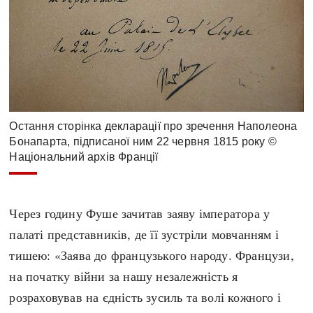
Остання сторінка декларації про зречення Наполеона
Бонапарта, підписаної ним 22 червня 1815 року ©
Національний архів Франції
Через годину Фуше зачитав заяву імператора у
палаті представників, де її зустріли мовчанням і
тишею: «Заява до французького народу. Французи,
на початку війни за нашу незалежність я
розраховував на єдність зусиль та волі кожного і