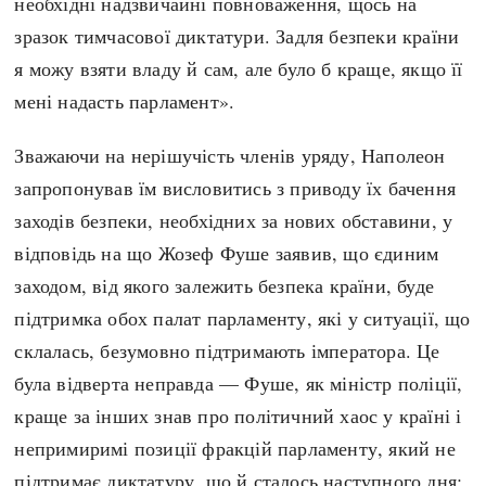
необхідні надзвичайні повноваження, щось на
зразок тимчасової диктатури. Задля безпеки країни
я можу взяти владу й сам, але було б краще, якщо її
мені надасть парламент».
Зважаючи на нерішучість членів уряду, Наполеон
запропонував їм висловитись з приводу їх бачення
заходів безпеки, необхідних за нових обставини, у
відповідь на що Жозеф Фуше заявив, що єдиним
заходом, від якого залежить безпека країни, буде
підтримка обох палат парламенту, які у ситуації, що
склалась, безумовно підтримають імператора. Це
була відверта неправда — Фуше, як міністр поліції,
краще за інших знав про політичний хаос у країні і
непримиримі позиції фракцій парламенту, який не
підтримає диктатуру, що й сталось наступного дня: