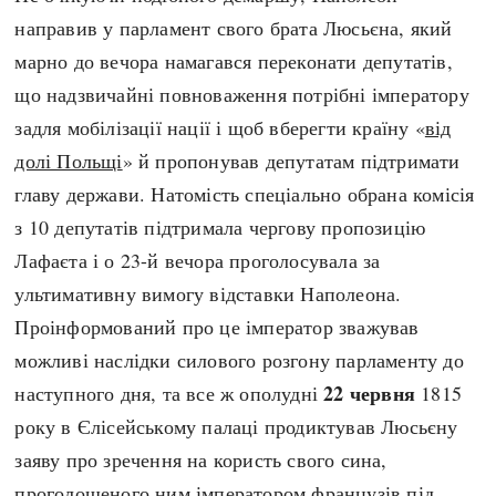
направив у парламент свого брата Люсьєна, який
марно до вечора намагався переконати депутатів,
що надзвичайні повноваження потрібні імператору
задля мобілізації нації і щоб вберегти країну «
від
долі Польщі
» й пропонував депутатам підтримати
главу держави. Натомість спеціально обрана комісія
з 10 депутатів підтримала чергову пропозицію
Лафаєта і о 23-й вечора проголосувала за
ультимативну вимогу відставки Наполеона.
Проінформований про це імператор зважував
можливі наслідки силового розгону парламенту до
22 червня
наступного дня, та все ж ополудні
1815
року в Єлісейському палаці продиктував Люсьєну
заяву про зречення на користь свого сина,
проголошеного ним імператором французів під