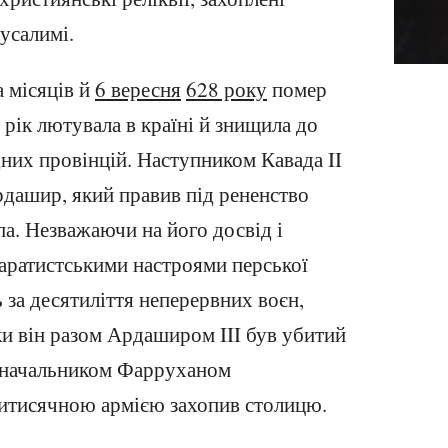
усалимі.
а місяців й
6 вересня
628 року
помер
 рік лютувала в країні й знищила до
дних провінцій. Наступником Кавада II
рдашир, який правив під рененство
а. Незважаючи на його досвід і
паратистськими настроями перської
ь за десятиліття неперервних воєн,
оки він разом Ардаширом III був убитий
єначальником Фарруханом
титисячною армією захопив столицю.