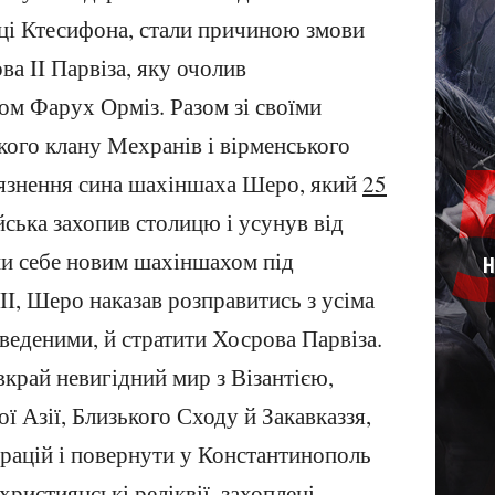
ці Ктесифона, стали причиною змови
ва II Парвіза, яку очолив
м Фарух Орміз. Разом зі своїми
ого клану Мехранів і вірменського
в'язнення сина шахіншаха Шеро, який
25
йська захопив столицю і усунув від
ши себе новим шахіншахом під
Н
I, Шеро наказав розправитись з усіма
зведеними, й стратити Хосрова Парвіза.
край невигідний мир з Візантією,
 Азії, Близького Сходу й Закавказзя,
арацій і повернути у Константинополь
ристиянські реліквії, захоплені