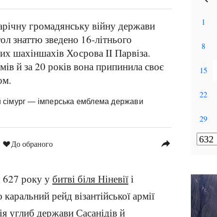
карічну громадянську війну держави
тол знаттю зведено 16-літнього
иких шахіншахів Хосрова II Парвіза.
мів й за 20 років вона припинила своє
ом.
й сімург — імперська емблема держави
reply
До обраного
я 627 року у
битві біля Ніневії
і
 каральний рейд візантійської армії
ія углиб держави Сасанідів й