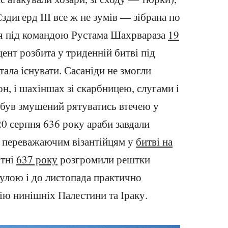
здигерд III все ж не зумів — зібрана по
мія під командою Рустама Шахрвараза
19
ент розбита у триденній битві під
тала існувати. Сасаніди не змогли
н, і шахіншах зі скарбницею, слугами і
був змушений рятуватись втечею у
20 серпня 636 року араби завдали
о переважаючим візантійцям у
битві на
ітні
637 року
розгромили рештки
лулою і до листопада практично
ію нинішніх Палестини та Іраку.