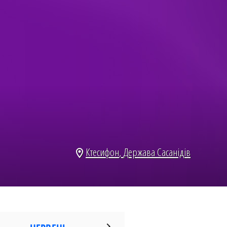
Ктесифон
,
Держава Сасанідів
location_on