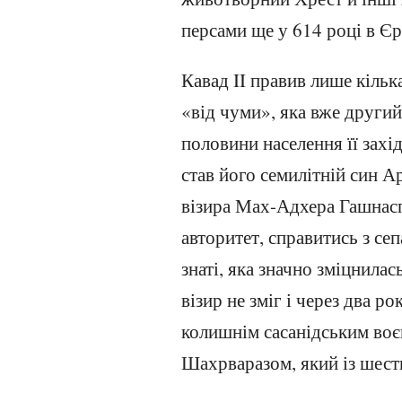
персами ще у 614 році в Єр
Кавад II правив лише кільк
«від чуми», яка вже другий
половини населення її захі
став його семилітній син А
візира Мах-Адхера Гашнасп
авторитет, справитись з се
знаті, яка значно зміцнилас
візир не зміг і через два р
колишнім сасанідським во
Шахрваразом, який із шес