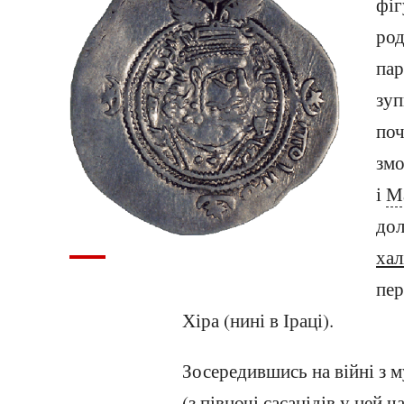
фіг
род
пар
зуп
поч
змо
і
М
дол
хал
пер
Хіра (нині в Іраці).
Зосередившись на війні з 
(з півночі сасанідів у цей 