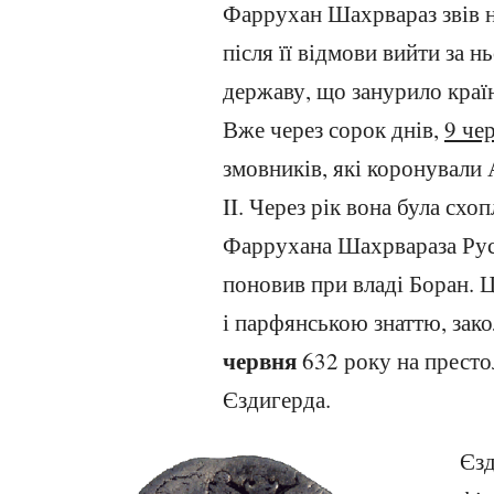
Фаррухан Шахрвараз звів н
після її відмови вийти за н
державу, що занурило країн
Вже через сорок днів,
9 че
змовників, які коронували
II. Через рік вона була схо
Фаррухана Шахрвараза Рус
поновив при владі Боран. 
і парфянською знаттю, зако
червня
632 року на престол
Єздигерда.
Єзд