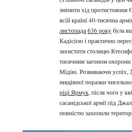
змінити хід протистояння Є
всій країні 40-тисячна ар
листопада
636 року
була вщ
Кадісією і практично перес
захистити столицю Ктесифо
тисячним загоном охорони 
Мідію. Розвиваючи успіх, 
нищівної поразки чисельн
ріці Ярмук
, після чого у кв
сасанідської армії під Джа
повністю захопили територ