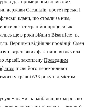
урою для примирення впливових
ин держави Сасанідів, проте перські і
фянські клани, що стояли за ним,
инити дезінтеграційні процеси, які
ались ще в роки війни з Візантією, не
гли. Першими відійшли провінції Ємен
азун
, втрата яких фактично визначила
ю Аравії, захоплену
Праведним
іфатом
після його переконливої
емоги у травні
633 року
під містом
мусульманами як найбільшою загрозою
час атакували хозари, зі сходу — тюрки),