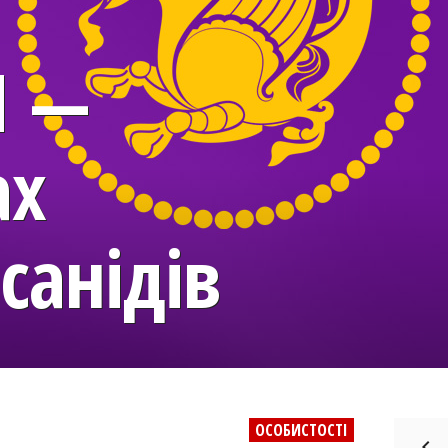
I —
ах
санідів
ОСОБИСТОСТІ