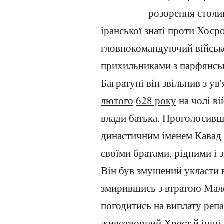
розорення столи
іранської знаті проти Хосро
гловнокомандуючий військо
прихильниками з парфянськ
Багратуні він звільнив з у
лютого
628 року
на чолі ві
влади батька. Проголосив
династичним іменем Кавад I
своїми братами, рідними і 
Він був змушений укласти в
змирившись з втратою Малої
погодитись на виплату реп
животворний Хрест й інші х