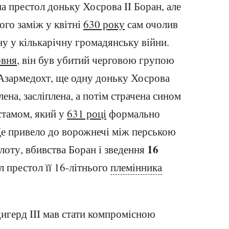
а престол доньку Хосрова II Боран, але
ього заміж у квітні
630 року
сам очолив
у у кількарічну громадянську війни.
рвня
, він був убитий черговою групою
 Азармедохт, ще одну доньку Хосрова
плена, засліплена, а потім страчена сином
тамом, який у
631 році
формально
Це привело до ворожнечі між перською
16
лоту, вбивства Боран і зведення
 престол її 16-літнього
племінника
игерд III мав стати компромісною