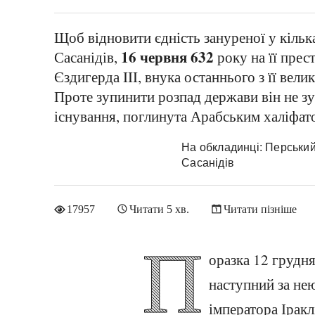
Щоб відновити єдність зануреної у кіль
16 червня 632
Сасанідів,
року на її прес
Єздигерда III, внука останнього з її вел
Проте зупинити розпад держави він не зу
існування, поглинута Арабським халіфат
На обкладинці: Перськи
Сасанідів
17957
Читати 5 хв.
Читати пізніше
П
оразка 12 грудн
наступний за нею
імператора Іракл