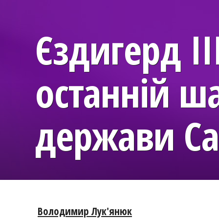
Єздигерд II
останній ш
держави Са
Володимир Лук'янюк