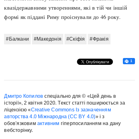
квазідержавними утвореннями, які в тій чи іншій
формі як піддані Риму проіснували до 46 року.
#Балкани
#Македонія
#Скіфія
#Фракія
1
Дмитро Копилов
спеціально для © «Цей день в
історії», 2 квітня 2020. Текст статті поширюється за
ліцензією «
Creative Commons Із зазначенням
авторства 4.0 Міжнародна (CC BY 4.0)
» і з
обов'язковим
активним
гіперпосиланням на дану
вебсторінку.