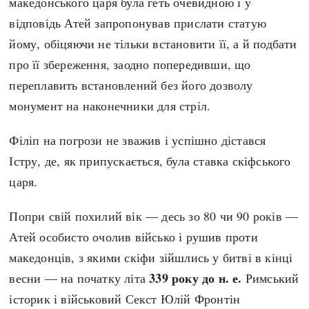
македонського царя була геть очевидною і у
відповідь Атей запропонував прислати статую
йому, обіцяючи не тільки встановити її, а й подбати
про її збереження, заодно попередивши, що
переплавить встановлений без його дозволу
монумент на наконечники для стріл.
Філіп на погрози не зважив і успішно дістався
Істру, де, як припускається, була ставка скіфського
царя.
Попри свій похилий вік — десь зо 80 чи 90 років —
Атей особисто очолив військо і рушив проти
македонців, з якими скіфи зійшлись у битві в кінці
339 року до н. е.
весни — на початку літа
Римський
історик і військовий Секст Юлій Фронтін