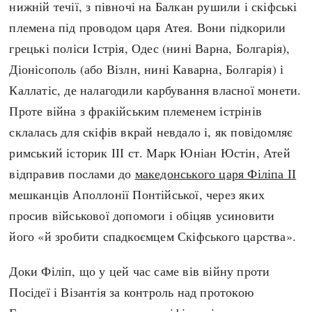
нижній течії, з півночі на Балкан рушили і скіфські
племена під проводом царя Атея. Вони підкорили
грецькі поліси Істрія, Одес (нині Варна, Болгарія),
Діонісополь (або Візлн, нині Каварна, Болгарія) і
Каллатіс, де налагодили карбування власної монети.
Проте війна з фракійським племенем істрінів
склалась для скіфів вкрай невдало і, як повідомляє
римський історик ІІІ ст. Марк Юніан Юстін, Атей
відправив послами до
македонського царя Філіпа ІІ
мешканців Аполлонії Понтійської, через яких
просив військової допомоги і обіцяв усиновити
його «й зробити спадкоємцем Скіфського царства».
Доки Філіп, що у цей час саме вів війну проти
Посідеї і Візантія за контроль над протокою