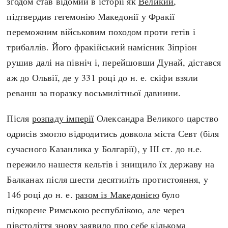
згодом став відомий в історії як
Великий
,
підтвердив гегемонію Македонії у Фракії
переможним військовим походом проти гетів і
трибаллів. Його фракійський намісник Зіпріон
рушив далі на північ і, перейшовши Дунай, дістався
аж до Ольвії, де у 331 році до н. е. скіфи взяли
реванш за поразку восьмилітньої давнини.
Після
розпаду імперії
Олександра Великого царство
одрисів змогло відродитись довкола міста Севт (біля
сучасного Казанлика у Болгарії), у ІІІ ст. до н.е.
пережило нашестя кельтів і знищило їх державу на
Балканах після шести десятиліть протистояння, у
146 році до н. е.
разом із Македонією
було
підкорене Римською республікою, але через
півстоліття знову заявило про себе кількома