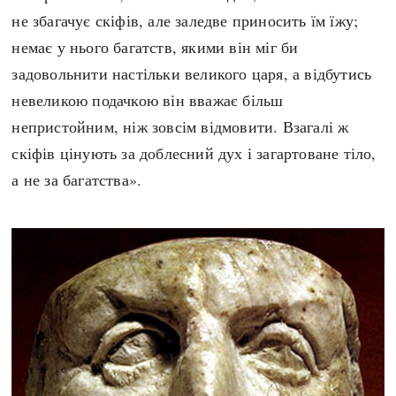
не збагачує скіфів, але заледве приносить їм їжу;
немає у нього багатств, якими він міг би
задовольнити настільки великого царя, а відбутись
невеликою подачкою він вважає більш
непристойним, ніж зовсім відмовити. Взагалі ж
скіфів цінують за доблесний дух і загартоване тіло,
а не за багатства».