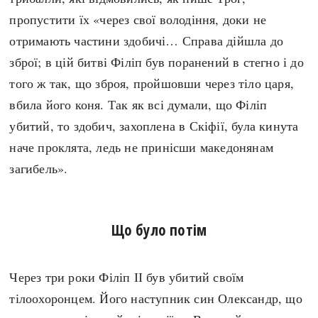
пропустити їх «через свої володіння, доки не
отримають частини здобичі… Справа дійшла до
зброї; в цій битві Філіп був поранений в стегно і до
того ж так, що зброя, пройшовши через тіло царя,
вбила його коня. Так як всі думали, що Філіп
убитий, то здобич, захоплена в Скіфії, була кинута
наче проклята, ледь не принісши македонянам
загибель».
Що було потім
Через три роки Філіп ІІ був убитий своїм
тілоохоронцем. Його наступник син Олександр, що