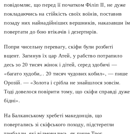
повідомляє, що перед її початком Філіп ІІ, не дуже
покладаючись на стійкість своїх воїнів, поставив
позаду них найнадійніших вершників, наказавши їм
повертати до бою втікачів і дезертирів.
Попри чисельну перевагу, скіфи були розбиті
вщент. Загинув їх цар Атей, у рабство потрапило
десь зо 20 тисяч жінок і дітей, серед здобичі —
«багато худоби,.. 20 тисяч чудових кобил», — пише
Орозій. — «Золота і срібла не знайшлося зовсім.
Тоді довелося повірити тому, що скіфи справді дуже
бідні».
На Балканському хребеті македонців, що
повертались зі скіфського походу, підстерегли
трибалли, які відмовились, як пише Трог,