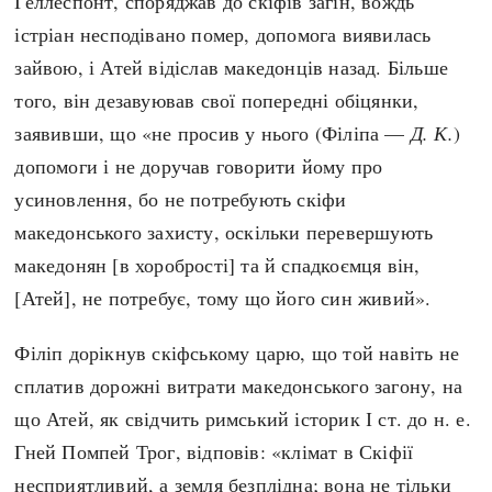
Геллеспонт, споряджав до скіфів загін, вождь
істріан несподівано помер, допомога виявилась
зайвою, і Атей відіслав македонців назад. Більше
того, він дезавуював свої попередні обіцянки,
заявивши, що «не просив у нього (Філіпа —
Д. К.
)
допомоги і не доручав говорити йому про
усиновлення, бо не потребують скіфи
македонського захисту, оскільки перевершують
македонян [в хоробрості] та й спадкоємця він,
[Атей], не потребує, тому що його син живий».
Філіп дорікнув скіфському царю, що той навіть не
сплатив дорожні витрати македонського загону, на
що Атей, як свідчить римський історик І ст. до н. е.
Гней Помпей Трог, відповів: «клімат в Скіфії
несприятливий, а земля безплідна; вона не тільки