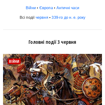
Війни
•
Європа
•
Античні часи
Всі події
червня
•
339-го до н. е. року
Головні події 3 червня
ВІЙНИ