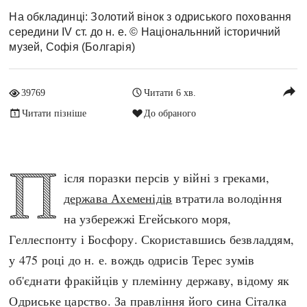
Архітектура і будівництво
Козацька доба
На обкладинці: Золотий вінок з одриського поховання
середини IV ст. до н. е. © Національнний історичний
Битви і війни
Українська революція
музей, Софія (Болгарія)
Катастрофи
Україна радянська
Кримінал
Україна незалежна
reply
39769
Читати 6 хв.
Культура і мистецтво
ЗНО
Читати пізніше
До обраного
Людина і суспільство
Хронологія
Наука, освіта і техніка
Античні часи
Особистості
П
Темні віки
ісля поразки персів у війні з греками,
Подорожі і відкриття
Високе Середньовіччя
держава Ахеменідів
втратила володіння
Політика
Пізнє Середньовіччя
на узбережжі Егейського моря,
Релігія
Нова історія
Геллеспонту і Босфору. Скориставшись безвладдям,
Розваги і дозвілля
Новітня історія
у 475 році до н. е. вождь одрисів Терес зумів
Спорт
Наш час
об'єднати фракійців у племінну державу, відому як
Чудеса світу
Одриське царство. За правління його сина Сіталка