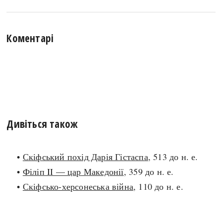
Коментарі
Дивіться також
•
Скіфський похід Дарія Гістаспа
, 513 до н. е.
•
Філіп II — цар Македонії
, 359 до н. е.
•
Скіфсько-херсонеська війна
, 110 до н. е.