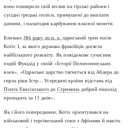
Регіони
Індекси
воно поширило свій вплив на гірські райони і
Австралія
Нові статті
сусідні грецькі поліси, примушені до виплати
Азія
Популярні статті
данини, і налагодив карбування власної монети.
Америка
Всі статті
А(нта)рктика
Визначальні події
Близько
384 року до н. е.
одриський трон посів
Африка
#Хештеги
Котіс І, за якого держава фракійців досягла
Європа
Автори
найбільшого розквіту. Як повідомляє сучасник
подій Фукідід у своїй «Історії Пелопоннеських
воєн», «Одриське царство тягнеться від Абдера до
done
гирла ріки Істр... Усередині країни відстань від
Понта Евксінського
до
Стримона
добрий пішохід
проходить за 13 днів».
Як і його попередники, Котіс орієнтувався на
військовий і торгівельний союз з Афінами й навіть