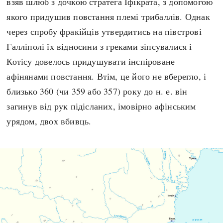
взяв шлюб з дочкою стратега Іфікрата, з допомогою
якого придушив повстання племі трибаллів. Однак
через спробу фракійців утвердитись на півстрові
Галліполі їх відносини з греками зіпсувалися і
Котісу довелось придушувати інспіроване
афінянами повстання. Втім, це його не вберегло, і
близько 360 (чи 359 або 357) року до н. е. він
загинув від рук підісланих, імовірно афінським
урядом, двох вбивць.