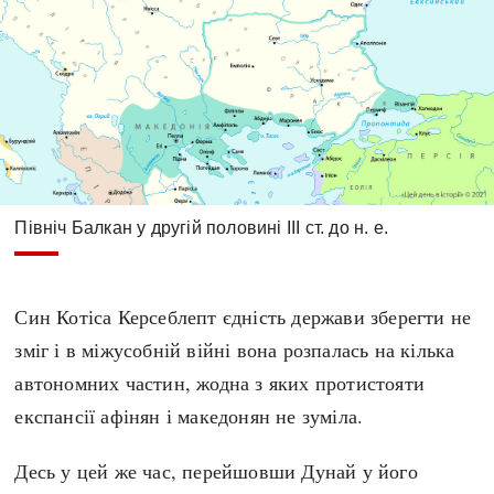
Північ Балкан у другій половині III ст. до н. е.
Син Котіса Керсеблепт єдність держави зберегти не
зміг і в міжусобній війні вона розпалась на кілька
автономних частин, жодна з яких протистояти
експансії афінян і македонян не зуміла.
Десь у цей же час, перейшовши Дунай у його