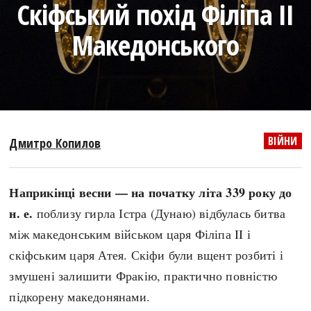
Скіфський похід Філіпа ІІ
search
Македонського
СЬОГОДНІ
ПОДКАСТИ
ЗАГОЛОВКИ
КРУГЛІ ДАТИ
ВІЙНИ
Дмитро Копилов
ПРАВИЛА ЖИТТЯ
ФОТОІСТОРІЇ
ВИ (НЕ) ЗНАЛИ
ІНФОГРАФІКА
Наприкінці весни — на початку літа 339 року до
КАРТИ
ПРЯМА МОВА
н. е.
поблизу гирла Істра (Дунаю) відбулась битва
НОТА БЕНЕ
МОЯ ІСТОРІЯ
між македонським військом царя Філіпа II і
скіфським царя Атея. Скіфи були вщент розбиті і
змушені залишити Фракію, практично повністю
Рубрики
Україна
підкорену македонянами.
Авіація і космонавтика
Княжа доба