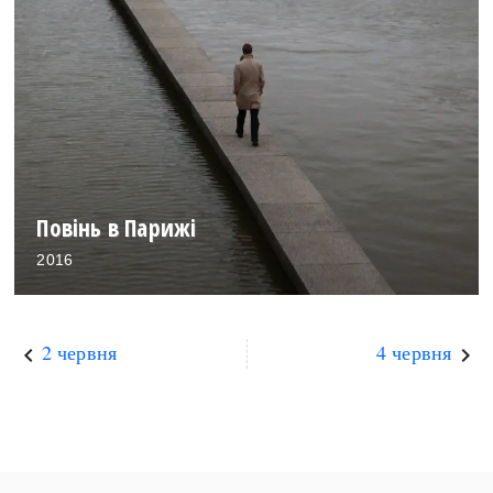
Повінь в Парижі
2016
2 червня
4 червня
keyboard_arrow_left
keyboard_arrow_right