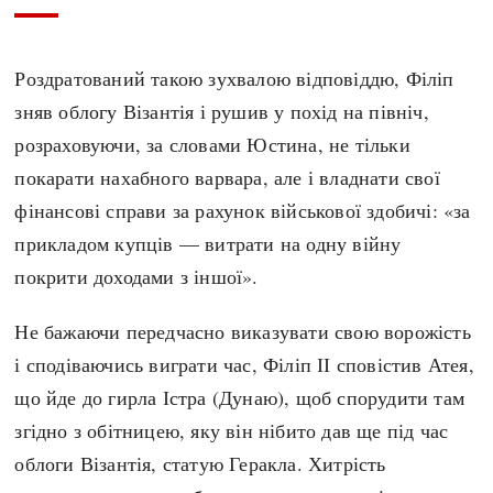
Роздратований такою зухвалою відповіддю, Філіп
зняв облогу Візантія і рушив у похід на північ,
розраховуючи, за словами Юстина, не тільки
покарати нахабного варвара, але і владнати свої
фінансові справи за рахунок військової здобичі: «за
прикладом купців — витрати на одну війну
покрити доходами з іншої».
Не бажаючи передчасно виказувати свою ворожість
і сподіваючись виграти час, Філіп ІІ сповістив Атея,
що йде до гирла Істра (Дунаю), щоб спорудити там
згідно з обітницею, яку він нібито дав ще під час
облоги Візантія, статую Геракла. Хитрість