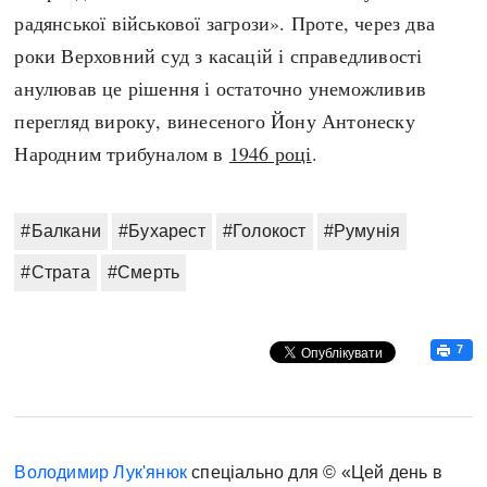
радянської військової загрози». Проте, через два
роки Верховний суд з касацій і справедливості
анулював це рішення і остаточно унеможливив
перегляд вироку, винесеного Йону Антонеску
Народним трибуналом в
1946 році
.
#Балкани
#Бухарест
#Голокост
#Румунія
#Страта
#Смерть
7
Володимир Лук'янюк
спеціально для © «Цей день в