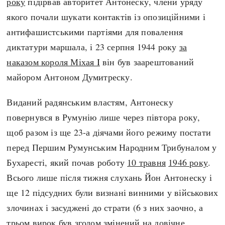
року
підірвав авторитет Антонеску, члени уряду
якого почали шукати контактів із опозиційними і
антифашистськими партіями для повалення
диктатури маршала, і 23 серпня 1944 року
за
наказом короля Міхая I
він був заарештований
майором Антоном Думитреску.
Виданий радянським властям, Антонеску
повернувся в Румунію лише через півтора року,
щоб разом із ще 23-а діячами його режиму постати
перед Першим Румунським Народним Трибуналом у
Бухаресті, який почав роботу
10 травня
1946 року
.
Всього лише після тижня слухань Йон Антонеску і
ще 12 підсудних були визнані винними у військових
злочинах і засуджені до страти (6 з них заочно, а
трьом вирок був згодом змінений на довічне