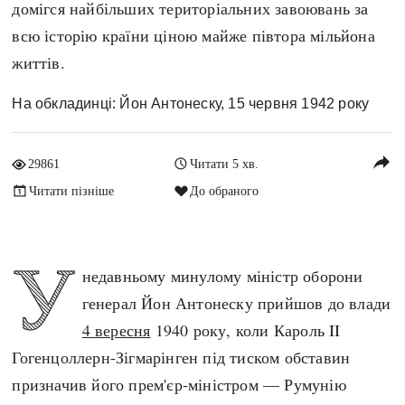
домігся найбільших територіальних завоювань за
Архітектура і будівництво
Козацька доба
всю історію країни ціною майже півтора мільйона
Битви і війни
Українська революція
життів.
Катастрофи
Україна радянська
Кримінал
Україна незалежна
На обкладинці: Йон Антонеску, 15 червня 1942 року
Культура і мистецтво
ЗНО
Людина і суспільство
reply
29861
Читати 5 хв.
Хронологія
Наука, освіта і техніка
Читати пізніше
До обраного
Античні часи
Особистості
Темні віки
Подорожі і відкриття
Високе Середньовіччя
У
Політика
недавньому минулому міністр оборони
Пізнє Середньовіччя
Релігія
генерал Йон Антонеску прийшов до влади
Нова історія
Розваги і дозвілля
4 вересня
1940 року, коли Кароль II
Новітня історія
Спорт
Гогенцоллерн-Зігмарінген під тиском обставин
Наш час
Чудеса світу
призначив його прем'єр-міністром — Румунію