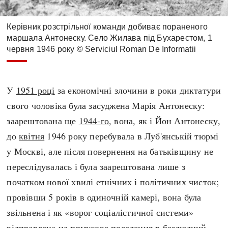
Керівник розстрільної команди добиває пораненого
маршала Антонеску. Село Жилава під Бухарестом, 1
червня 1946 року © Serviciul Roman De Informatii
У
1951 році
за економічні злочини в роки диктатури
свого чоловіка була засуджена Марія Антонеску:
заарештована ще
1944-го
, вона, як і Йон Антонеску,
до
квітня
1946 року перебувала в Луб'янській тюрмі
у Москві, але після повернення на батьківщину не
переслідувалась і була заарештована лише з
початком нової хвилі етнічних і політичних чисток;
провівши 5 років в одиночній камері, вона була
звільнена і як «ворог соціалістичної системи»
відправлена на прмусове поселення в безлюдний