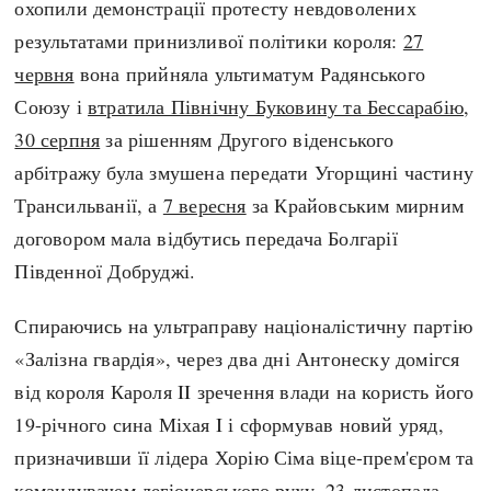
охопили демонстрації протесту невдоволених
Регіони
Індекси
результатами принизливої політики короля:
27
Австралія
Нові статті
червня
вона прийняла ультиматум Радянського
Азія
Популярні статті
Союзу і
втратила Північну Буковину та Бессарабію
,
Америка
Всі статті
30 серпня
за рішенням Другого віденського
А(нта)рктика
Визначальні події
арбітражу була змушена передати Угорщині частину
Африка
#Хештеги
Трансильванії, а
7 вересня
за Крайовським мирним
Європа
Автори
договором мала відбутись передача Болгарії
Південної Добруджі.
done
Спираючись на ультраправу націоналістичну партію
«Залізна гвардія», через два дні Антонеску домігся
від короля Кароля II зречення влади на користь його
19-річного сина Міхая I і сформував новий уряд,
призначивши її лідера Хорію Сіма віце-прем'єром та
командувачем легіонерського руху.
23 листопада