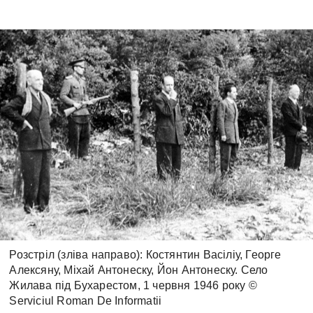
Розстріл (зліва направо): Костянтин Васіліу, Георге
Алексяну, Міхай Антонеску, Йон Антонеску. Село
Жилава під Бухарестом, 1 червня 1946 року ©
Serviciul Roman De Informatii