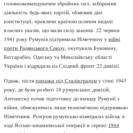
головнокомандувачем збройних сил, заборонив
діяльність будь-яких партій, обмежив дію
конституції, правлячи країною шляхом видачі
власних указів, що мали силу законів. 22 червня
1941 року Румунія підтримала Німеччину у
війні
проти Радянського Союзу
, окупувала Буковину,
Бессарабію, Одеську та Миколаївську області
України і відрядила на Східний фронт 22 дивізії.
Однак, після
поразки під Сталінградом
у січні 1943
року, де були розбиті 18 румунських дивізій,
Антонеску почав підготовку до виходу Румунії з
війни, обмежуючись лише економічною підтримкою
Німеччини. Розгром румунсько-німецьких військ в
ході Яссько-кишинівської операції в серпні
1944