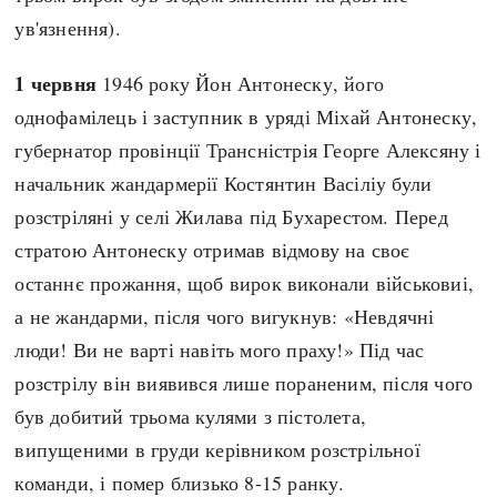
ув'язнення).
1 червня
1946 року Йон Антонеску, його
однофамілець і заступник в уряді Міхай Антонеску,
губернатор провінції Трансністрія Георге Алексяну і
начальник жандармерії Костянтин Васіліу були
розстріляні у селі Жилава під Бухарестом. Перед
стратою Антонеску отримав відмову на своє
останнє прожання, щоб вирок виконали військовиі,
а не жандарми, після чого вигукнув: «Невдячні
люди! Ви не варті навіть мого праху!» Під час
розстрілу він виявився лише пораненим, після чого
був добитий трьома кулями з пістолета,
випущеними в груди керівником розстрільної
команди, і помер близько 8-15 ранку.