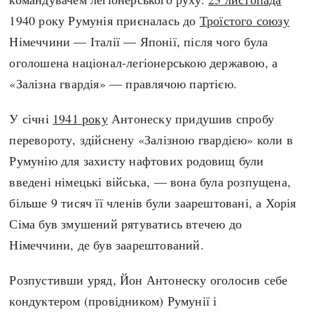
1940 року Румунія приєналась до
Троїстого союзу
Німеччини — Італії — Японії, після чого була
оголошена націонал-легіонерською державою, а
«Залізна гвардія» — правлячою партією.
У січні
1941 року
Антонеску придушив спробу
перевороту, здійснену «Залізною гвардією» коли в
Румунію для захисту нафтових родовищ були
введені німецькі війська, — вона була розпущена,
більше 9 тисяч її членів були заарештовані, а Хорія
Сіма був змушений рятуватись втечею до
Німеччини, де був заарештований.
Розпустивши уряд, Йон Антонеску оголосив себе
кондуктером (провідником) Румунії і