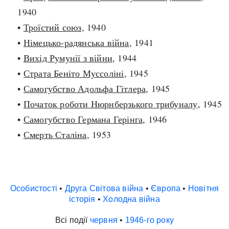
1940
•
Троїстий союз
, 1940
•
Німецько-радянська війна
, 1941
•
Вихід Румунії з війни
, 1944
•
Страта Беніто Муссоліні
, 1945
•
Самогубство Адольфа Гітлера
, 1945
•
Початок роботи Нюрнберзького трибуналу
, 1945
•
Самогубство Германа Герінга
, 1946
•
Смерть Сталіна
, 1953
Особистості
•
Друга Світова війна
•
Європа
•
Новітня
історія
•
Холодна війна
Всі події
червня
•
1946-го року