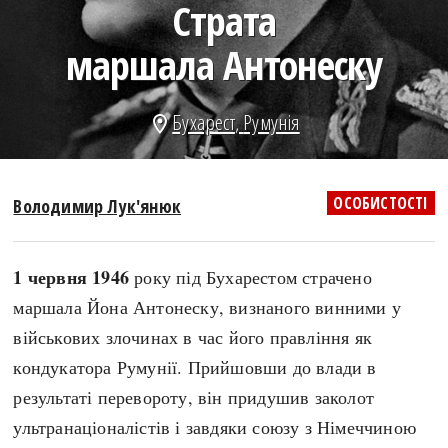
Страта
search
маршала Антонеску
Бухарест
,
Румунія
location_on
СЬОГОДНІ
ПОДКАСТИ
ЗАГОЛОВКИ
КРУГЛІ ДАТИ
ОСОБИСТОСТІ
Володимир Лук'янюк
ПРАВИЛА ЖИТТЯ
ФОТОІСТОРІЇ
ВИ (НЕ) ЗНАЛИ
ІНФОГРАФІКА
1 червня 1946
року під Бухарестом страчено
КАРТИ
ПРЯМА МОВА
маршала Йона Антонеску, визнаного винними у
НОТА БЕНЕ
МОЯ ІСТОРІЯ
військових злочинах в час його правління як
кондукатора Румунії. Прийшовши до влади в
результаті перевороту, він придушив заколот
Рубрики
Україна
ультранаціоналістів і завдяки союзу з Німеччиною
Авіація і космонавтика
Княжа доба