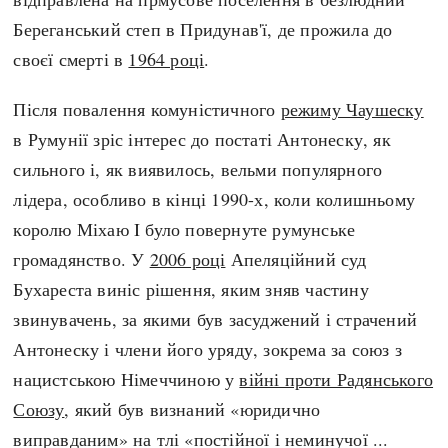
Береганський степ в Придунав'ї, де прожила до
своєї смерті в
1964 році
.
Після повалення комуністичного
режиму Чаушеску
в Румунії зріс інтерес до постаті Антонеску, як
сильного і, як виявилось, вельми популярного
лідера, особливо в кінці 1990-х, коли колишньому
королю Міхаю I було повернуте румунське
громадянство. У
2006 році
Апеляційний суд
Бухареста виніс рішення, яким зняв частину
звинувачень, за якими був засуджений і страчений
Антонеску і члени його уряду, зокрема за союз з
нацистською Німеччиною у
війні проти Радянського
Союзу
, який був визнаний «юридично
виправданим» на тлі «постійної і неминучої ...