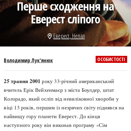
Перше сходження на
search
Еверест сліпого
Еверест
,
Непал
location_on
СЬОГОДНІ
ПОДКАСТИ
ЗАГОЛОВКИ
КРУГЛІ ДАТИ
ОСОБИСТОСТІ
Володимир Лук'янюк
ПРАВИЛА ЖИТТЯ
ФОТОІСТОРІЇ
ВИ (НЕ) ЗНАЛИ
ІНФОГРАФІКА
25 травня 2001
року 33-річний американський
КАРТИ
ПРЯМА МОВА
вчитель Ерік Вейхенмаєр з міста Боулдер, штат
НОТА БЕНЕ
МОЯ ІСТОРІЯ
Колорадо, який осліп від невиліковної хвороби у
віці 13 років, першим із незрячих світу піднявся на
найвищу гору планети Еверест. До кінця
Рубрики
Україна
наступного року він виконав програму «Сім
Авіація і космонавтика
Княжа доба