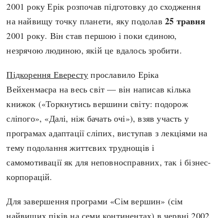
2001 року Ерік розпочав підготовку до сходження
25 травня
на найвищу точку планети, яку подолав
2001 року. Він став першою і поки єдиною,
незрячою людиною, якій це вдалось зробити.
Підкорення Евересту
прославило Еріка
Вейхенмаєра на весь світ — він написав кілька
книжок («Торкнутись вершини світу: подорож
сліпого», «Далі, ніж бачать очі»), взяв участь у
програмах адаптації сліпих, виступав з лекціями на
тему подолання життєвих труднощів і
самомотивації як для неповносправних, так і бізнес-
корпорацій.
Для завершення програми «Сім вершин» (сім
найвищих піків на семи континентах) в червні
2002