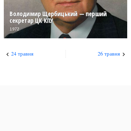
Володимир Щербицький — перший
секретар ЦК КПУ
1972
24 травня
26 травня
keyboard_arrow_left
keyboard_arrow_right