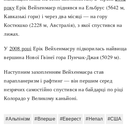
року
Ерік Вейхенмаєр піднявся на Ельбрус (5642 м,
Кавказькі гори) і через два місяці — на гору
Костюшко (2228 м, Австралія), з якої спустився на
лижах.
У
2008 році
Ерік Вейхенмаєру підкорилась найвища
вершина Нової Гвінеї гора Пунчак-Джая (5029 м).
Наступним захопленням Вейхенмаєра став
парапланеризм і рафтинг — він першим серед
незрячих самостійно спустився на байдарці по ріці
Колорадо у Великому каньйоні.
#Альпінізм
#Вперше
#Еверест
#Непал
#США