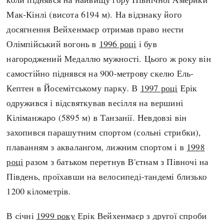
Мак-Кінлі (висота 6194 м). На відзнаку його
досягнення Вейхенмаєр отримав право нести
Олімпійський вогонь в
1996 році
і був
нагороджений Медаллю мужності. Цього ж року він
самостійно піднявся на 900-метрову скелю Ель-
Кептен в Йосемітському парку. В
1997 році
Ерік
одружився і відсвяткував весілля на вершині
Кіліманжаро (5895 м) в Танзанії. Невдовзі він
захопився парашутним спортом (сольні стрибки),
плаванням з аквалангом, лижним спортом і в
1998
році
разом з батьком перетнув В'єтнам з Півночі на
Південь, проїхавши на велосипеді-тандемі близько
1200 кілометрів.
В січні
1999 року
Ерік Вейхенмаєр з другої спроби