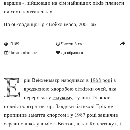
вершин», зійшовши на сім найвищих піків планети
Архітектура і будівництво
Козацька доба
на семи континентах.
Битви і війни
Українська революція
Катастрофи
Україна радянська
На обкладинці: Ерік Вейхенмаєр, 2001 рік
Кримінал
Україна незалежна
Культура і мистецтво
ЗНО
reply
13189
Читати 3 хв.
Людина і суспільство
Читати пізніше
До обраного
Хронологія
Наука, освіта і техніка
Античні часи
Особистості
Темні віки
Е
Подорожі і відкриття
рік Вейхенмаєр народився в
1968 році
з
Високе Середньовіччя
Політика
вродженою хворобою сітківки очей, яка
Пізнє Середньовіччя
Релігія
переросла у
глаукому
і у віці 13 років
Нова історія
Розваги і дозвілля
повністю втратив зір. Завдяки батькові Ерік не
Новітня історія
Спорт
припинив заняття спортом і у
1987 році
закінчив
Наш час
Чудеса світу
середню школу в місті Вестон, штат Конектикут, і,