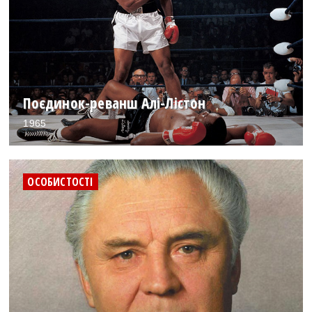
Поєдинок-реванш Алі-Лістон
1965
ОСОБИСТОСТІ