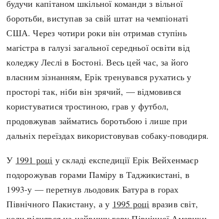
будучи капітаном шкільної команди з вільної
Регіони
Індекси
боротьби, виступав за свій штат на чемпіонаті
Австралія
Нові статті
США. Через чотири роки він отримав ступінь
Азія
Популярні статті
магістра в галузі загальної середньої освіти від
Америка
Всі статті
коледжу Леслі в Бостоні. Весь цей час, за його
А(нта)рктика
Визначальні події
власним зізнанням, Ерік тренувався рухатись у
Африка
#Хештеги
просторі так, ніби він зрячий, — відмовився
Європа
Автори
користуватися тростиною, грав у футбол,
продовжував займатись боротьбою і лише при
done
дальніх переїздах використовував собаку-поводиря.
У
1991 році
у складі експедиції Ерік Вейхенмаєр
подорожував горами Паміру в Таджикистані, в
1993-у — перетнув льодовик Батура в горах
Північного Пакистану, а у
1995 році
вразив світ,
коли піднявся на найвищу гору Північної Америки