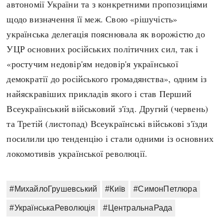
автономії України та з конкретними пропозиціями
щодо визначення її меж. Свою «рішучість»
українська делегація пояснювала як ворожістю до
УЦР основних російських політичних сил, так і
«ростучим недовір'ям недовір'я української
демократії до російського громадянства», одним із
найяскравіших прикладів якого і став Перший
Всеукраїнський військовий з'їзд. Другий (червень)
та Третій (листопад) Всеукраїнські військові з'їзди
посилили цю тенденцію і стали одними із основних
локомотивів української революції.
#МихайлоГрушевський
#Київ
#СимонПетлюра
#УкраїнськаРеволюція
#ЦентральнаРада