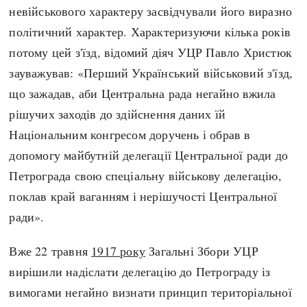
невійськового характеру засвідчували його виразно
політичний характер. Характеризуючи кілька років
потому цей з'їзд, відомий діяч УЦР Павло Христюк
зауважував: «Перший Український військовий з'їзд,
що зажадав, аби Центральна рада негайно вжила
рішучих заходів до здійснення даних їй
Національним конгресом доручень і обрав в
допомогу майбутній делегації Центральної ради до
Петрограда свою спеціальну військову делегацію,
поклав край ваганням і нерішучості Центральної
ради».
Вже 22 травня
1917 року
Загальні Збори УЦР
вирішили надіслати делегацію до Петрограду із
вимогами негайно визнати принцип територіальної