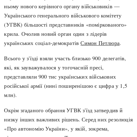
ньому нового керівного органу військовиків —
Українського генерального військового комітету
(УГВК) більшості представників «поміркованого»
крила. Очолив новий орган один з лідерів
українських соціал-демократів
Симон Петлюра
.
Всього у з'їзді взяли участь близько 900 делегатів,
які, як зауважувалося у тогочасній пресі,
представляли 900 тис українських військових
російської армії (нині поширенішою є цифра у 1,5
млн).
Окрім згаданого обрання УГВК з'їзд затвердив й
низку інших важливих рішень. Серед них резолюція
«Про автономію України», у якій, зокрема,