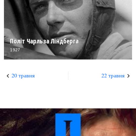
Політ Чарльза Ліндберга
1927
20 травня
22 травня
keyboard_arrow_left
keyboard_arrow_right