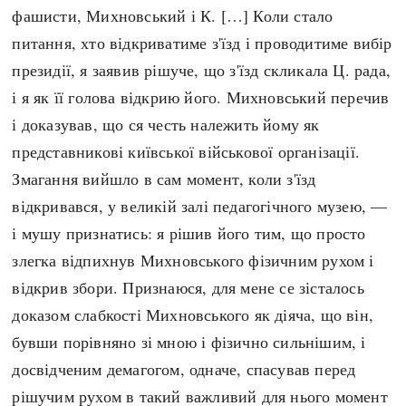
фашисти, Михновський і К. […] Коли стало
питання, хто відкриватиме з'їзд і проводитиме вибір
президії, я заявив рішуче, що з'їзд скликала Ц. рада,
і я як її голова відкрию його. Михновський перечив
і доказував, що ся честь належить йому як
представникові київської військової організації.
Змагання вийшло в сам момент, коли з'їзд
відкривався, у великій залі педагогічного музею, —
і мушу признатись: я рішив його тим, що просто
злегка відпихнув Михновського фізичним рухом і
відкрив збори. Признаюся, для мене се зісталось
доказом слабкості Михновського як діяча, що він,
бувши порівняно зі мною і фізично сильнішим, і
досвідченим демагогом, одначе, спасував перед
рішучим рухом в такий важливий для нього момент