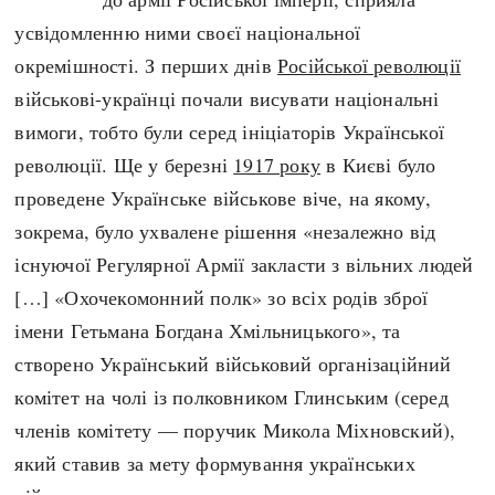
Регіони
Індекси
усвідомленню ними своєї національної
Австралія
Нові статті
окремішності. З перших днів
Російської революції
Азія
Популярні статті
військові-українці почали висувати національні
Америка
Всі статті
вимоги, тобто були серед ініціаторів Української
А(нта)рктика
Визначальні події
революції. Ще у березні
1917 року
в Києві було
Африка
#Хештеги
проведене Українське військове віче, на якому,
Європа
Автори
зокрема, було ухвалене рішення «незалежно від
існуючої Регулярної Армії закласти з вільних людей
done
[…] «Охочекомонний полк» зо всіх родів зброї
імени Гетьмана Богдана Хмільницького», та
створено Український військовий організаційний
комітет на чолі із полковником Глинським (серед
членів комітету — поручик Микола Міхновский),
який ставив за мету формування українських