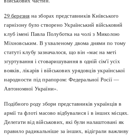
військових частин.
29 березня
на зборах представників Київського
гарнізону було створено Український військовий
клуб імені Павла Полуботка на чолі з Миколою
Міхновським. В ухваленому двома днями по тому
статуті клубу зазначалося, що він «має на меті
згуртування і стоваришування в одній сім'ї усіх
вояків, лікарів і військових урядовців української
народности під прапором: Федеральної Росії —
Автономної України».
Подібного роду збори представників українців в
армії та флоті масово відбувалися і в інших місцях.
Делегати від військових, які були налаштовані як
правило радикальніше за інших, відіграли важливу