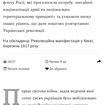
флоту Росії, які проголосили потребу «негайної
Архітектура і будівництво
Козацька доба
націоналізації армії на національно-
Битви і війни
Українська революція
територіальному принципі» та ухвалили низку
Катастрофи
Україна радянська
інших рішень, що дали поштовх розгортанню
Кримінал
Україна незалежна
Української революції.
Культура і мистецтво
ЗНО
Людина і суспільство
На обкладинці: Революційна маніфестація у Києві,
Хронологія
березень 1917 року
Наука, освіта і техніка
Античні часи
Особистості
Темні віки
reply
Подорожі і відкриття
24537
Читати 8 хв.
Високе Середньовіччя
Політика
Читати пізніше
До обраного
Пізнє Середньовіччя
Релігія
Нова історія
Розваги і дозвілля
П
Новітня історія
ерша cвітова війна, задля ведення якої
Спорт
Наш час
сотні тисяч українців було мобілізовано
Чудеса світу
до армії Російської імперії, сприяла