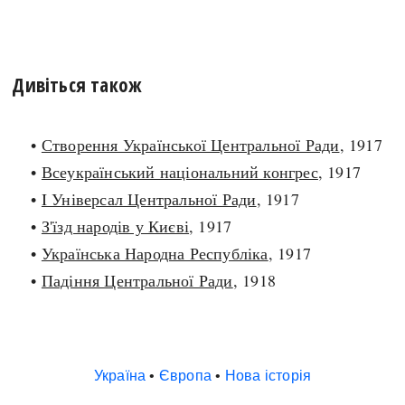
Дивіться також
•
Створення Української Центральної Ради
, 1917
•
Всеукраїнський національний конгрес
, 1917
•
I Універсал Центральної Ради
, 1917
•
З'їзд народів у Києві
, 1917
•
Українська Народна Республіка
, 1917
•
Падіння Центральної Ради
, 1918
Україна
•
Європа
•
Нова історія