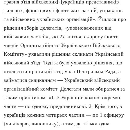
травня з'їзд військових[-]українців представників
тилових, фронтових і флотських частей, управлінь
та військових українських організацій». Йшлося про
рішення зборів делегатів, «уповноважених від
військових частей», які 27 квітня в «присутности
членів Организаційного Українського Військового
Комітету» ухвалили рішення скликати Український
військовий з'їзд. Тоді ж було ухвалено рішення, що
оголосити про такий з'їзд мала Центральна Рада, а
займатися скликанням — Український військовий
організаційний комітет. Делегати мали обиратися за
таким принципом: «1. З Українців кожної окремої
части — по одному представникові. 2. Крім того, з
українців кожних чотирьох частин — по 1 офицеру
(чи лікарю, чиновнику), а там, де тільки одна