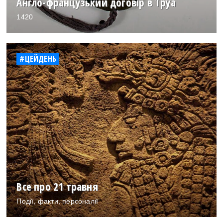
Англо-французький договір в Труа
1420
#ЦЕЙДЕНЬ
Все про 21 травня
Події, факти, персоналії