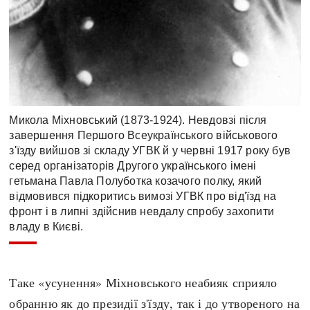
Микола Міхновський (1873-1924). Невдовзі після
завершення Першого Всеукраїнського військового
з'їзду вийшов зі складу УГВК й у червні 1917 року був
серед організаторів Другого українського імені
гетьмана Павла Полуботка козачого полку, який
відмовився підкоритись вимозі УГВК про від'їзд на
фронт і в липні здійснив невдалу спробу захопити
владу в Києві.
Таке «усунення» Міхновського неабияк сприяло
обранню як до президії з'їзду, так і до утвореного на