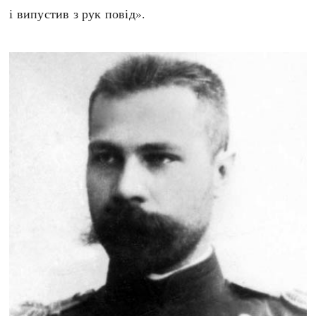
і випустив з рук повід».