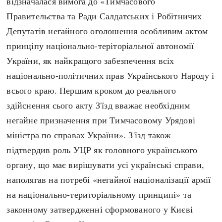
відзначалася вимога до «Тимчасового
Правительства та Ради Салдатських і Робітничих
Депутатів негайного оголошення особливим актом
принціпу національно-теріторіальної автономії
України, як найкращого забезпечення всіх
національно-політичних прав Українського Народу і
всього краю. Першим кроком до реального
здійснення сього акту З'їзд вважає необхідним
негайне призначення при Тимчасовому Урядові
міністра по справах України». З'їзд також
підтвердив роль УЦР як головного українського
органу, що має вирішувати усі українські справи,
наполягав на потребі «негайної націоналізації армії
на національно-територіальному принципі» та
законному затвердженні сформованого у Києві