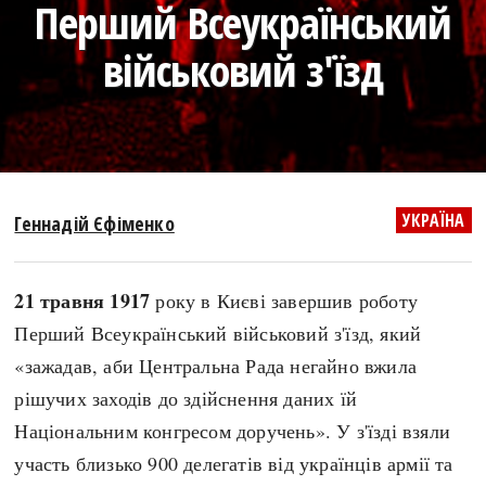
Перший Всеукраїнський
search
військовий з'їзд
СЬОГОДНІ
ПОДКАСТИ
ЗАГОЛОВКИ
КРУГЛІ ДАТИ
УКРАЇНА
Геннадій Єфіменко
ПРАВИЛА ЖИТТЯ
ФОТОІСТОРІЇ
ВИ (НЕ) ЗНАЛИ
ІНФОГРАФІКА
21 травня 1917
року в Києві завершив роботу
КАРТИ
ПРЯМА МОВА
Перший Всеукраїнський військовий з'їзд, який
НОТА БЕНЕ
МОЯ ІСТОРІЯ
«зажадав, аби Центральна Рада негайно вжила
рішучих заходів до здійснення даних їй
Національним конгресом доручень». У з'їзді взяли
Рубрики
Україна
участь близько 900 делегатів від українців армії та
Авіація і космонавтика
Княжа доба