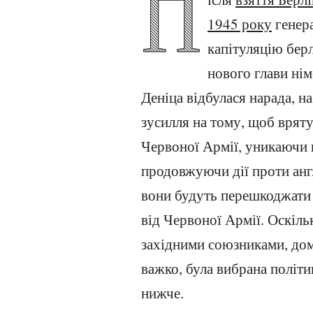
П
1945 року
генера
капітуляцію берл
нового глави ні
Деніца відбулася нарада, н
зусилля на тому, щоб врят
Червоної Армії, уникаючи в
продовжуючи дії проти англ
вони будуть перешкоджати 
від Червоної Армії. Оскіл
західними союзниками, дом
важко, була вибрана політик
нижче.