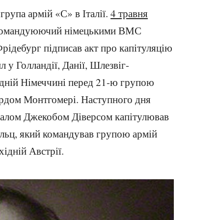
група армій «С» в Італії.
4 травня
командуюючий німецькими ВМС
Фрідебург підписав акт про капітуляцію
 у Голландії, Данії, Шлезвіг-
ідній Німеччині перед 21-ю групою
рдом Монтгомері. Наступного дня
ралом Джекобом Діверсом капітулював
льц, який командував групою армій
хідній Австрії.