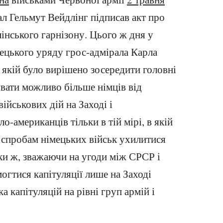
л Гельмут Вейдлінг підписав акт про
інського гарнізону. Цього ж дня у
мецького уряду грос-адмірала Карла
а якій було вирішено зосередити головні
увати можливо більше німців від
ійськових дій на Заході і
о-американців тільки в тій мірі, в якій
спробам німецьких військ ухилитися
ьки ж, зважаючи на угоди між СРСР і
огтися капітуляції лише на Заході
а капітуляцій на рівні груп армій і