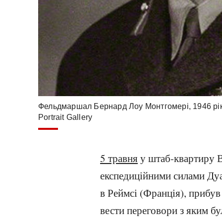
Фельдмаршал Бернард Лоу Монтгомері, 1946 рік
Portrait Gallery
5 травня
у штаб-квартиру 
експедиційними силами Дуа
в Реймсі (Франція), прибув
вести переговори з яким б