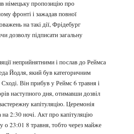
ив німецьку пропозицію про
ному фронті і зажадав повної
оважень на такі дії, Фрідебург
ячи дозволу підписати загальну
ляції неприйнятними і послав до Реймса
да Йодля, який був категоричним
 Сході. Він прибув у Реймс 6 травня і
орів наступного дня, отимавши дозвіл
еззастережну капітуляцію. Церемонія
 на 2:30 ночі. Акт про капітуляцію
у о 23:01 8 травня, тобто через майже