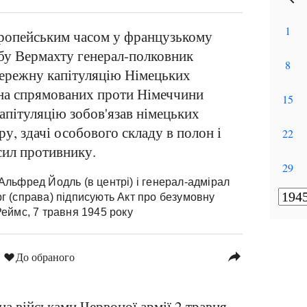
вропейським часом у французькому
бу Вермахту генерал-полковник
тережну капітуляцію Німецьких
 на спрямованих проти Німеччини
капітуляцію зобов'язав німецьких
, здачі особового складу в полон і
сил противнику.
Альфред Йодль (в центрі) і генерал-адмірал
г (справа) підписують Акт про безумовну
Реймс, 7 травня 1945 року
reply
До обраного
на
військами Червоної армії
2 травня