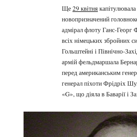
Ще
29 квітня
капітулювала 
новопризначений головно
адмірал флоту Ганс-Георг 
всіх німецьких збройних сил
Гольштейні і Північно-Зах
армій фельдмаршала Берна
перед американським гене
генерал піхоти Фрідріх Шу
«G», що діяла в Баварії і За