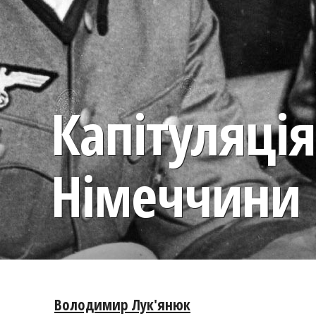
Капітуляція
Німеччини 
Володимир Лук'янюк