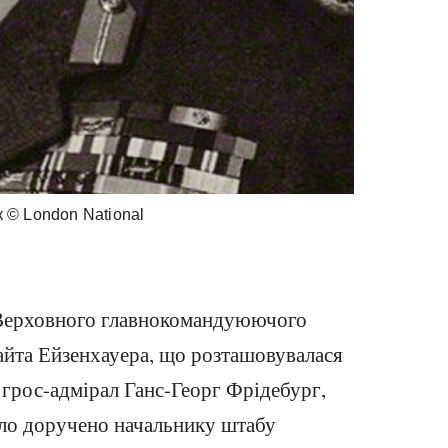
 © London National
Верховного главнокомандуюючого
йта Ейзенхауера, що розташовувалася
 грос-адмірал Ганс-Георг Фрідебург,
уло доручено начальнику штабу