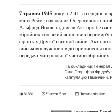
7 травня 1945
року о 2:41 за середньоє
місті Реймс начальник Оперативного шта
Альфред Йодль підписав Акт про беззас
збройних сил, який встановив перемир'я
фронтах Другої світової війни. Акт про 
військовослужбовців до припинення опору
передачі матеріальної частини збройних 
На обкладинці: Генерал 
Ганс-Георг фон Фрідебур
капітуляцію Німеччини. 
81881
Читати 5 хв.
Читати пізніше
ісля
взяття Берлі