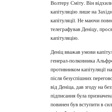
Волтеру Сміту. Він відхил
капітуляцію лише на Захід
капітуляції. Не маючи повн
телеграфував Деніцу, прос
капітуляцію.
Деніц вважав умови капіту
генерал-полковника Альфре
противником капітуляції на
після безуспішних перегов
від Деніца, дав згоду на б
підписання була призначена
повинен був вступити в сил