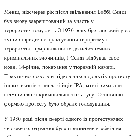
Регіони
Індекси
Менш, ніж через рік після звільнення Боббі Сендз
Австралія
Нові статті
був знову заарештований за участь у
Азія
Популярні статті
терористичному акті. З 1976 року британський уряд
Америка
Всі статті
змінив юридичне трактування тероризму і
А(нта)рктика
Визначальні події
терористів, прирівнявши їх до небезпечних
Африка
#Хештеги
кримінальних злочинців, і Сендз відбував своє
Європа
Автори
нове, 14-річне, покарання у тюремній камері.
Практично зразу він підключився до актів протесту
done
інших в'язнів з числа бійців ІРА, котрі вимагали
відміни свого кримінального статусу. Основною
формою протесту було обране голодування.
У 1980 році після смерті одного із протестуючих
чергове голодування було припинене в обмін на
обіцянку британських властей послабити тюремний