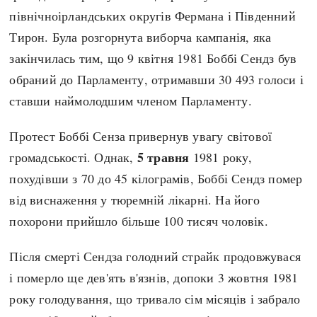
північноірландських округів Фермана і Південний
Тирон. Була розгорнута виборча кампанія, яка
закінчилась тим, що 9 квітня 1981 Боббі Сендз був
обраний до Парламенту, отримавши 30 493 голоси і
ставши наймолодшим членом Парламенту.
Протест Боббі Сенза привернув увагу світової
5 травня
громадськості. Однак,
1981 року,
похудівши з 70 до 45 кілограмів, Боббі Сендз помер
від виснаження у тюремній лікарні. На його
похорони прийшло більше 100 тисяч чоловік.
Після смерті Сендза голодний страйк продовжувася
і померло ще дев'ять в'язнів, допоки 3 жовтня 1981
року голодування, що тривало сім місяців і забрало