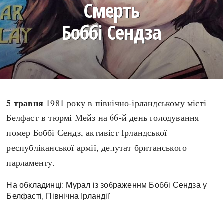
Смерть
search
Боббі Сендза
СЬОГОДНІ
ПОДКАСТИ
ЗАГОЛОВКИ
КРУГЛІ ДАТИ
5 травня
1981 року в північно-ірландському місті
ПРАВИЛА ЖИТТЯ
ФОТОІСТОРІЇ
Белфаст в тюрмі Мейз на 66-й день голодування
ВИ (НЕ) ЗНАЛИ
ІНФОГРАФІКА
помер Боббі Сендз, активіст Ірландської
КАРТИ
ПРЯМА МОВА
республіканської армії, депутат британського
НОТА БЕНЕ
МОЯ ІСТОРІЯ
парламенту.
На обкладинці: Мурал із зображеннм Боббі Сендза у
Белфасті, Північна Ірландії
Рубрики
Україна
Авіація і космонавтика
Княжа доба