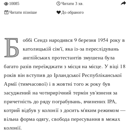
reply
10085
Читати 3 хв.
Архітектура і будівництво
Козацька доба
Читати пізніше
До обраного
Битви і війни
Українська революція
Катастрофи
Україна радянська
Кримінал
Україна незалежна
Б
оббі Сендз народився 9 березня 1954 року в
Культура і мистецтво
ЗНО
католицькій сім'ї, яка із-за переслідувань
Людина і суспільство
англійських протестантів змушена була
Хронологія
Наука, освіта і техніка
багато разів переїжджати з місця на місце. У віці 18
Античні часи
Особистості
років він вступив до Ірландської Республіканської
Темні віки
Подорожі і відкриття
Армії (тимчасової) і в жовтні того ж року був
Високе Середньовіччя
Політика
засуджений на чотирирічний термін ув'язненя за
Пізнє Середньовіччя
Релігія
причетність до ряду пограбувань, вчинених ІРА,
Нова історія
Розваги і дозвілля
котрий відбув у колонії з досить м'яким режимом —
Новітня історія
Спорт
вільна форма одягу, свобода пересування в межах
Наш час
Чудеса світу
колонії.