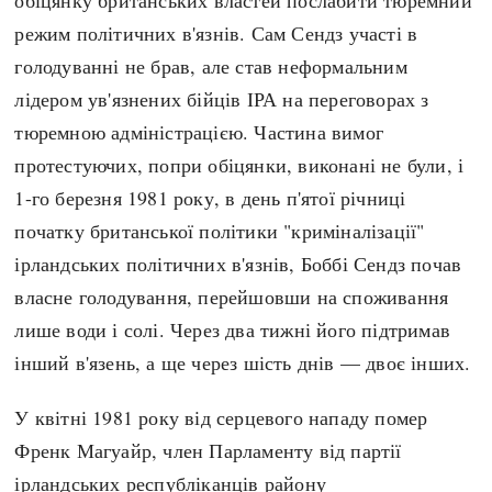
режим політичних в'язнів. Сам Сендз участі в
голодуванні не брав, але став неформальним
лідером ув'язнених бійців ІРА на переговорах з
тюремною адміністрацією. Частина вимог
протестуючих, попри обіцянки, виконані не були, і
1-го березня 1981 року, в день п'ятої річниці
початку британської політики "криміналізації"
ірландських політичних в'язнів, Боббі Сендз почав
власне голодування, перейшовши на споживання
лише води і солі. Через два тижні його підтримав
інший в'язень, а ще через шість днів — двоє інших.
У квітні 1981 року від серцевого нападу помер
Френк Магуайр, член Парламенту від партії
ірландських республіканців району