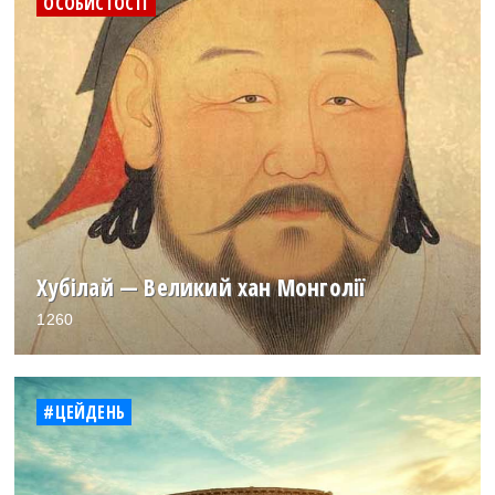
ОСОБИСТОСТІ
Хубілай — Великий хан Монголії
1260
#ЦЕЙДЕНЬ