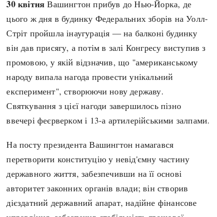
30 квітня
Вашингтон прибув до Нью-Йорка, де
Регіони
Індекси
цього ж дня в будинку Федеральних зборів на Уолл-
Австралія
Нові статті
Стріт пройшла інаугурація — на балконі будинку
Азія
Популярні статті
він дав присягу, а потім в залі Конгресу виступив з
Америка
Всі статті
промовою, у якій відзначив, що "американському
А(нта)рктика
Визначальні події
народу випала нагода провести унікальний
Африка
#Хештеги
експеримент", створюючи нову державу.
Європа
Автори
Святкування з цієї нагоди завершилось пізно
ввечері феєрверком і 13-а артилерійськими залпами.
done
На посту президента Вашингтон намагався
перетворити конституцію у невід'ємну частину
державного життя, забезпечивши на її основі
авторитет законних органів влади; він створив
дієздатний державний апарат, надійне фінансове
управління, забезпечив стабільність грошової