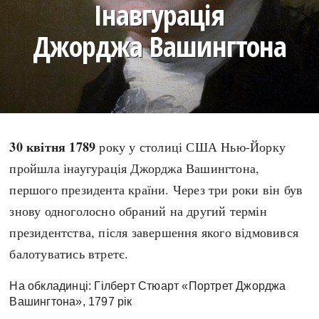
Інавгурація
search
Джорджа Вашингтона
СЬОГОДНІ
ПОДКАСТИ
ЗАГОЛОВКИ
КРУГЛІ ДАТИ
30 квітня 1789
року у столиці США Нью-Йорку
ПРАВИЛА ЖИТТЯ
ФОТОІСТОРІЇ
пройшла інаугурація Джорджа Вашингтона,
ВИ (НЕ) ЗНАЛИ
ІНФОГРАФІКА
першого президента країни. Через три роки він був
КАРТИ
ПРЯМА МОВА
знову одноголосно обраний на другий термін
НОТА БЕНЕ
МОЯ ІСТОРІЯ
президентства, після завершення якого відмовився
балотуватись втретє.
На обкладинці: Гілберт Стюарт «Портрет Джорджа
Рубрики
Україна
Вашингтона», 1797 рік
Авіація і космонавтика
Княжа доба