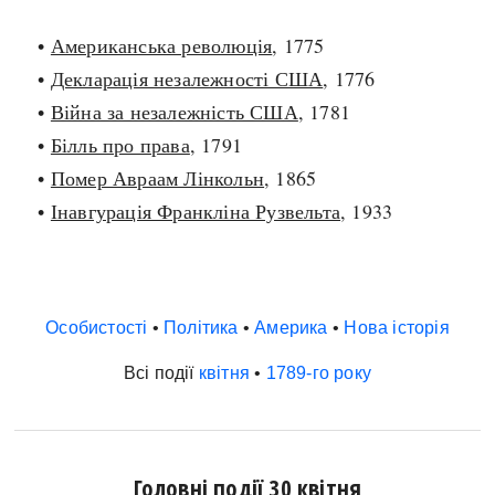
•
Американська революція
, 1775
•
Декларація незалежності США
, 1776
•
Війна за незалежність США
, 1781
•
Білль про права
, 1791
•
Помер Авраам Лінкольн
, 1865
•
Інавгурація Франкліна Рузвельта
, 1933
Особистості
•
Політика
•
Америка
•
Нова історія
Всі події
квітня
•
1789-го року
Головні події 30 квітня