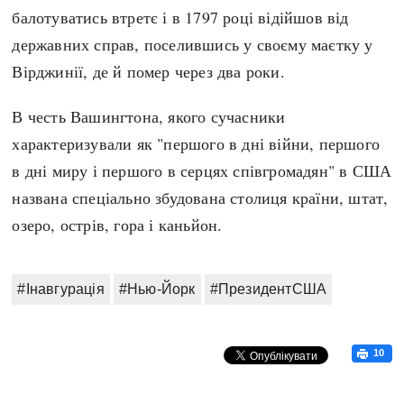
балотуватись втретє і в 1797 році відійшов від
державних справ, поселившись у своєму маєтку у
Вірджинії, де й помер через два роки.
В честь Вашингтона, якого сучасники
характеризували як "першого в дні війни, першого
в дні миру і першого в серцях співгромадян" в США
названа спеціально збудована столиця країни, штат,
озеро, острів, гора і каньйон.
#Інавгурація
#Нью-Йорк
#ПрезидентСША
10