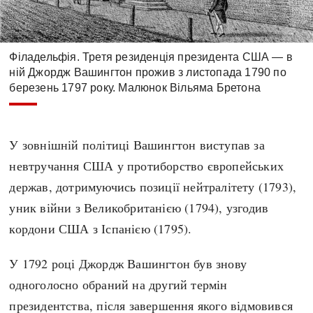
Філадельфія. Третя резиденція президента США — в
ній Джордж Вашингтон прожив з листопада 1790 по
березень 1797 року. Малюнок Вільяма Бретона
У зовнішній політиці Вашингтон виступав за
невтручання США у протиборство європейських
держав, дотримуючись позиції нейтралітету (1793),
уник війни з Великобританією (1794), узгодив
кордони США з Іспанією (1795).
У 1792 році Джордж Вашингтон був знову
одноголосно обраний на другий термін
президентства, після завершення якого відмовився