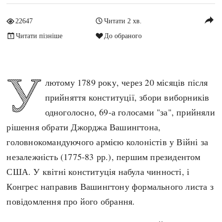
Архітектура і будівництво
Козацька доба
reply
22647
Читати 2 хв.
Битви і війни
Українська революція
Читати пізніше
До обраного
Катастрофи
Україна радянська
Кримінал
Україна незалежна
Культура і мистецтво
ЗНО
У
лютому 1789 року, через 20 місяців після
Людина і суспільство
прийняття конституції, збори виборників
Хронологія
Наука, освіта і техніка
одноголосно, 69-а голосами "за", прийняли
Античні часи
Особистості
рішення обрати Джорджа Вашингтона,
Темні віки
Подорожі і відкриття
головнокомандуючого армією колоністів у Війні за
Високе Середньовіччя
Політика
незалежність (1775-83 рр.), першим президентом
Пізнє Середньовіччя
Релігія
США. У квітні конституція набула чинності, і
Нова історія
Розваги і дозвілля
Конгрес направив Вашингтону формального листа з
Новітня історія
Спорт
повідомлення про його обрання.
Наш час
Чудеса світу