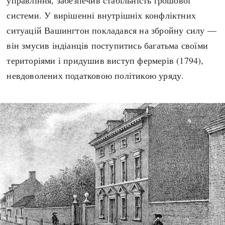
системи. У вирішенні внутрішніх конфліктних
ситуацій Вашингтон покладався на збройну силу —
він змусив індіанців поступитись багатьма своїми
територіями і придушив виступ фермерів (1794),
невдоволених податковою політикою уряду.