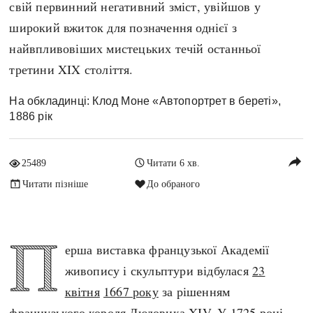
свій первинний негативний зміст, увійшов у
Архітектура і будівництво
Козацька доба
широкий вжиток для позначення однієї з
Битви і війни
Українська революція
найвпливовіших мистецьких течій останньої
Катастрофи
Україна радянська
третини XIX століття.
Кримінал
Україна незалежна
Культура і мистецтво
ЗНО
На обкладинці: Клод Моне «Автопортрет в береті»,
1886 рік
Людина і суспільство
Хронологія
Наука, освіта і техніка
Античні часи
reply
Особистості
25489
Читати 6 хв.
Темні віки
Подорожі і відкриття
Читати пізніше
До обраного
Високе Середньовіччя
Політика
Пізнє Середньовіччя
Релігія
П
Нова історія
ерша виставка французької Академії
Розваги і дозвілля
Новітня історія
живопису і скульптури відбулася
23
Спорт
Наш час
квітня
1667 року
за рішенням
Чудеса світу
французького короля
Людовика XIV
. У
1725 році