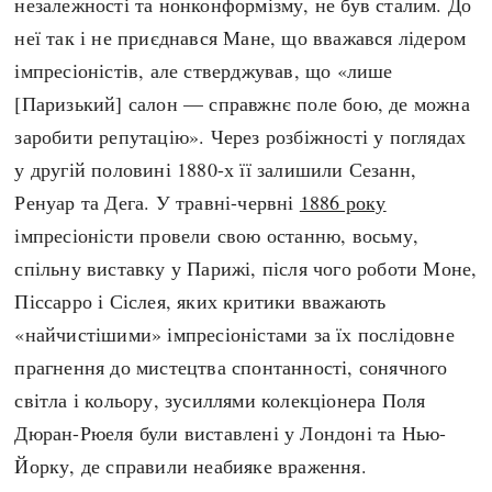
незалежності та нонконформізму, не був сталим. До
неї так і не приєднався Мане, що вважався лідером
імпресіоністів, але стверджував, що «лише
[Паризький] салон — справжнє поле бою, де можна
заробити репутацію». Через розбіжності у поглядах
у другій половині 1880-х її залишили Сезанн,
Ренуар та Дега. У травні-червні
1886 року
імпресіоністи провели свою останню, восьму,
спільну виставку у Парижі, після чого роботи Моне,
Піссарро і Сіслея, яких критики вважають
«найчистішими» імпресіоністами за їх послідовне
прагнення до мистецтва спонтанності, сонячного
світла і кольору, зусиллями колекціонера Поля
Дюран-Рюеля були виставлені у Лондоні та Нью-
Йорку, де справили неабияке враження.