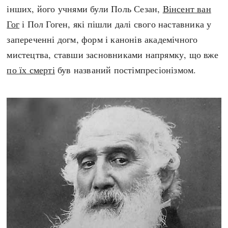
інших, його учнями були Поль Сезан,
Вінсент ван
Гог
і Пол Гоген, які пішли далі свого наставника у
запереченні догм, форм і канонів академічного
мистецтва, ставши засновниками напрямку, що вже
по їх смерті
був названий постімпресіонізмом.