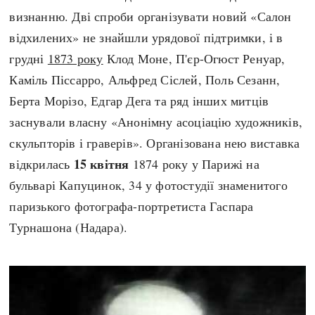
визнанню. Дві спроби організувати новий «Салон
відхилених» не знайшли урядової підтримки, і в
грудні
1873 року
Клод Моне, П'єр-Огюст Ренуар,
Каміль Піссарро, Альфред Сіслей, Поль Сезанн,
Берта Морізо, Едгар Дега та ряд інших митців
заснували власну «Анонімну асоціацію художників,
скульпторів і граверів». Організована нею виставка
15 квітня
відкрилась
1874 року у Парижі на
бульварі Капуцинок, 34 у фотостудії знаменитого
паризького фотографа-портретиста Гаспара
Турнашона (Надара).