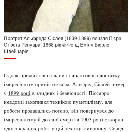
Портрет Альфреда Сіслея (1839-1899) пензля П'єра-
Огюста Ренуара, 1868 рік © Фонд Еміля Бюрле,
Швейцарія
Однак прижиттєвої слави і фінансового достатку
імпресіонізм приніс не всім. Альфред Сіслей помер
у
1899 році
в злиднях і безвісності. Піссарро
невдовзі захопився технікою
пуантилізму
, але
роботи продавались погано, він повернувся до
імпресіонізму й до свої смерті в
1903 році
створив
одні з кращих робіт у цій техніці живопису. Серед