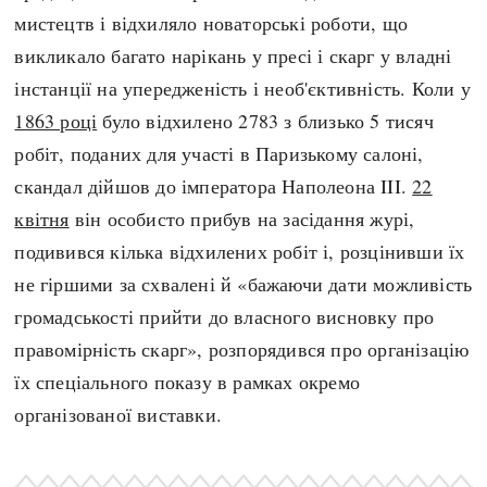
мистецтв і відхиляло новаторські роботи, що
викликало багато нарікань у пресі і скарг у владні
інстанції на упередженість і необ'єктивність. Коли у
1863 році
було відхилено 2783 з близько 5 тисяч
робіт, поданих для участі в Паризькому салоні,
скандал дійшов до імператора Наполеона III.
22
квітня
він особисто прибув на засідання журі,
подивився кілька відхилених робіт і, розцінивши їх
не гіршими за схвалені й «бажаючи дати можливість
громадськості прийти до власного висновку про
правомірність скарг», розпорядився про організацію
їх спеціального показу в рамках окремо
організованої виставки.