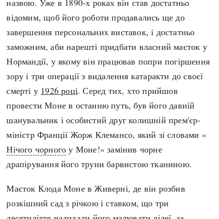
назвою. Уже в 1890-х роках він став достатньо
відомим, щоб його роботи продавались ще до
завершення персональних виставок, і достатньо
заможним, аби нарешті придбати власний маєток у
Нормандії, у якому він працював попри погіршення
зору і три операції з видалення катаракти до своєї
смерті у
1926 році
. Серед тих, хто прийшов
провести Моне в останню путь, був його давній
шанувальник і особистий друг колишній прем'єр-
міністр Франції Жорж Клемансо, який зі словами «
Нічого чорного
у Моне!» замінив чорне
драпірування його труни барвистою тканиною.
Маєток Клода Моне в Живерні, де він розбив
розкішний сад з річкою і ставком, що три
десятиліття надихали його малювати лілеї, за