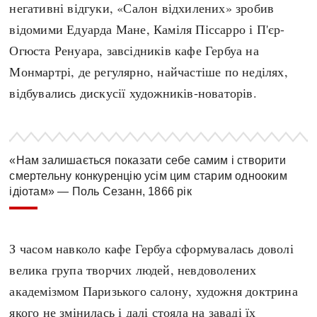
негативні відгуки, «Салон відхилених» зробив
відомими Едуарда Мане, Каміля Піссарро і П'єр-
Огюста Ренуара, завсідників кафе Гербуа на
Монмартрі, де регулярно, найчастіше по неділях,
відбувались дискусії художників-новаторів.
«Нам залишається показати себе самим і створити
смертельну конкуренцію усім цим старим однооким
ідіотам» — Поль Сезанн, 1866 рік
З часом навколо кафе Гербуа сформувалась доволі
велика група творчих людей, невдоволених
академізмом Паризького салону, художня доктрина
якого не змінилась і далі стояла на заваді їх