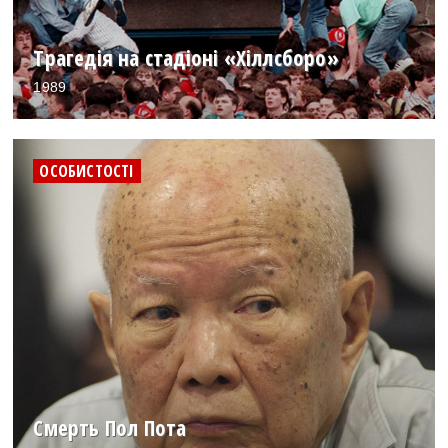
Трагедія на стадіоні «Хіллсборо»
1989
ОСОБИСТОСТІ
Смерть Пол Пота