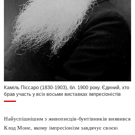
Каміль Піссаро (1830-1903), бл. 1900 року. Єдиний, хто
брав участь у всіх восьми виставках імпресіоністів
Найуспішнішим з живописців-бунтівників виявився
Клод Моне, якому імпресіонізм завдячує своєю