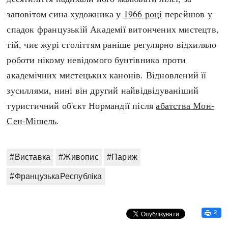
заповітом сина художника у
1966 році
перейшов у
спадок французькій Академії витончених мистецтв,
тій, чиє журі століттям раніше регулярно відхиляло
роботи нікому невідомого бунтівника проти
академічних мистецьких канонів. Відновлений її
зусиллями, нині він другий найвідвідуваніший
туристичний об'єкт Нормандії після
абатства Мон-
Сен-Мішель
.
#Виставка
#Живопис
#Париж
#ФранцузькаРеспубліка
2