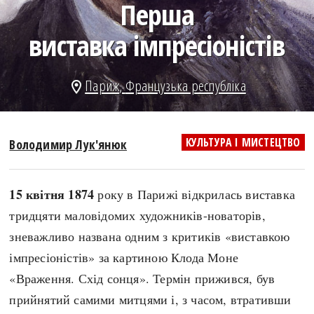
Перша
search
виставка імпресіоністів
Париж
,
Французька республіка
location_on
СЬОГОДНІ
ПОДКАСТИ
ЗАГОЛОВКИ
КРУГЛІ ДАТИ
КУЛЬТУРА І МИСТЕЦТВО
Володимир Лук'янюк
ПРАВИЛА ЖИТТЯ
ФОТОІСТОРІЇ
ВИ (НЕ) ЗНАЛИ
ІНФОГРАФІКА
15 квітня 1874
року в Парижі відкрилась виставка
КАРТИ
ПРЯМА МОВА
тридцяти маловідомих художників-новаторів,
НОТА БЕНЕ
МОЯ ІСТОРІЯ
зневажливо названа одним з критиків «виставкою
імпресіоністів» за картиною Клода Моне
«Враження. Схід сонця». Термін прижився, був
Рубрики
Україна
прийнятий самими митцями і, з часом, втративши
Авіація і космонавтика
Княжа доба