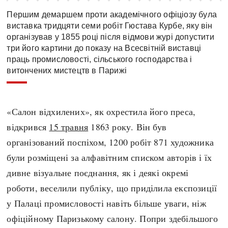
Першим демаршем проти академічного офіціозу була
виставка тридцяти семи робіт Гюстава Курбе, яку він
організував у 1855 році після відмови журі допустити
три його картини до показу на Всесвітній виставці
праць промисловості, сільського господарства і
витончених мистецтв в Парижі
«Салон відхилених», як охрестила його преса,
відкрився
15 травня
1863 року. Він був
організований поспіхом, 1200 робіт 871 художника
були розміщені за алфавітним списком авторів і їх
дивне візуальне поєднання, як і деякі окремі
роботи, веселили публіку, що приділила експозиції
у Палаці промисловості навіть більше уваги, ніж
офіційному Паризькому салону. Попри здебільшого