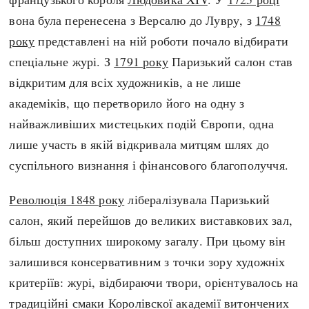
Регіони
Індекси
вона була перенесена з Версалю до Лувру, з
1748
Австралія
Нові статті
року
представлені на ній роботи почало відбирати
Азія
Популярні статті
спеціальне журі. З
1791 року
Паризький салон став
Америка
Всі статті
відкритим для всіх художників, а не лише
А(нта)рктика
Визначальні події
академіків, що перетворило його на одну з
Африка
#Хештеги
найважливіших мистецьких подій Європи, одна
Європа
Автори
лише участь в якій відкривала митцям шлях до
суспільного визнання і фінансового благополуччя.
done
Революція 1848 року
лібералізувала Паризький
салон, який перейшов до великих виставкових зал,
більш доступних широкому загалу. При цьому він
залишився консервативним з точки зору художніх
критеріїв: журі, відбираючи твори, орієнтувалось на
традиційні смаки Королівскої академії витончених