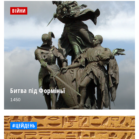
ВІЙНИ
Битва під Форміньї
1450
#ЦЕЙДЕНЬ