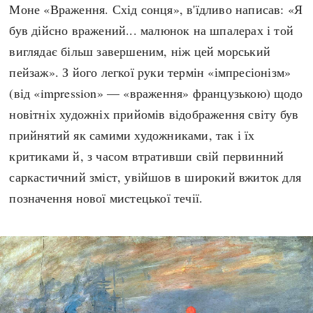
Моне «Враження. Схід сонця», в'їдливо написав: «Я
був дійсно вражений... малюнок на шпалерах і той
виглядає більш завершеним, ніж цей морський
пейзаж». З його легкої руки термін «імпресіонізм»
(від «impression» — «враження» французькою) щодо
новітніх художніх прийомів відображення світу був
прийнятий як самими художниками, так і їх
критиками й, з часом втративши свій первинний
саркастичний зміст, увійшов в широкий вжиток для
позначення нової мистецької течії.