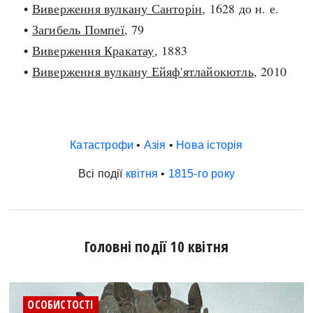
•
Виверження вулкану Санторін
, 1628 до н. е.
•
Загибель Помпеї
, 79
•
Виверження Кракатау
, 1883
•
Виверження вулкану Ейяф'ятлайокютль
, 2010
Катастрофи
•
Азія
•
Нова історія
Всі події
квітня
•
1815-го року
Головні події 10 квітня
ОСОБИСТОСТІ