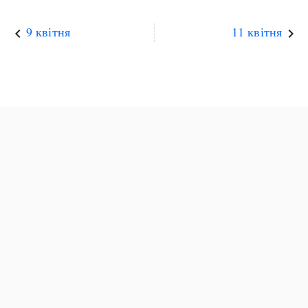
9 квітня
11 квітня
keyboard_arrow_left
keyboard_arrow_right