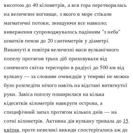
Регіони
Індекси
висотою до 40 кілометрів, а вся гора перетворилась
Австралія
Нові статті
на величезне вогнище, з якого в море стікали
Азія
Популярні статті
магматичні потоки, знищуючи все навколо;
Америка
Всі статті
виверження супроводжувалось падінням "з неба"
А(нта)рктика
Визначальні події
шматків пемзи до 20 сантиметрів у діаметрі.
Африка
#Хештеги
Викинуті в повітря величезні маси вулканічного
Європа
Автори
попелу протягом трьох діб приховували від
сонячного світла територію в радіусі до 500 км від
вулкану — за словами очевидців у темряві не можна
done
було розгледіти нічого навіть на відстані витягнутої
руки. Завіса попелу поширилася на кілька
кідесятків кілометрів навкруги острова, а
специфічний запах протягом кількох днів — на
сотні кілометрів. Активна дія вулкану тривала до
15
квітня
, проте невеликі викиди спостерігались аж до