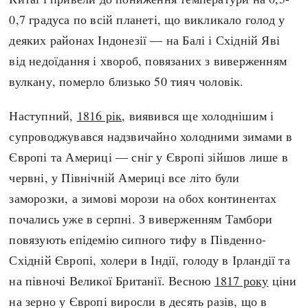
0,7 градуса по всій планеті, що викликало голод у
деяких районах Індонезії — на Балі і Східній Яві
від недоїдання і хвороб, повязаних з виверженням
вулкану, померло близько 50 тияч чоловік.
Наступний,
1816 рік
, виявився ще холоднішим і
супроводжувався надзвичайно холодними зимами в
Європі та Америці — сніг у Європі зійшов лише в
червні, у Північній Америці все літо були
заморозки, а зимові морози на обох континентах
почались уже в серпні. З виверженням Тамбори
повязують епідемію сипного тифу в Південно-
Східній Європі, холери в Індії, голоду в Ірландії та
на півночі Великої Британії. Весною
1817 року
ціни
на зерно у Європі виросли в десять разів, що в