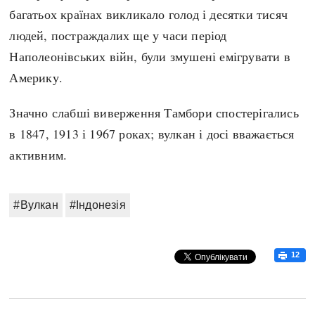
багатьох країнах викликало голод і десятки тисяч
людей, постраждалих ще у часи період
Наполеонівських війн, були змушені емігрувати в
Америку.
Значно слабші виверження Тамбори спостерігались
в 1847, 1913 і 1967 роках; вулкан і досі вважається
активним.
#Вулкан
#Індонезія
12