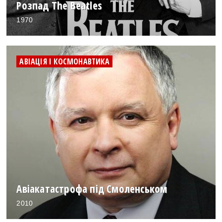
Розпад The Beatles
1970
АВІАЦІЯ І КОСМОНАВТИКА
Авіакатастрофа під Смоленськом
2010