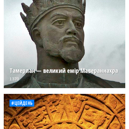
Тамерлан — великий емір Мавераннахра
1370
#ЦЕЙДЕНЬ