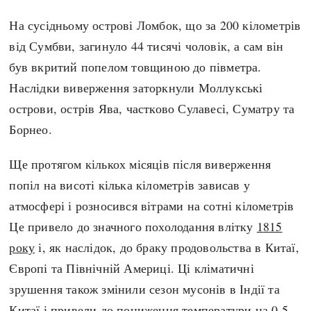
На сусідньому острові Ломбок, що за 200 кілометрів
від Сумбви, загинуло 44 тисячі чоловік, а сам він
був вкритий попелом товщиною до півметра.
Наслідки виверження заторкнули Моллукські
острови, острів Ява, частково Сулавесі, Суматру та
Борнео.
Ще протягом кількох місяців після виверження
попіл на висоті кілька кілометрів зависав у
атмосфері і розносився вітрами на сотні кілометрів
Це привело до значного похолодання влітку
1815
року
і, як наслідок, до браку продовольства в Китаї,
Європі та Північній Америці. Ці кліматичні
зрушення також змінили сезон мусонів в Індії та
Китаї і привели до пониження температури на 0,5-