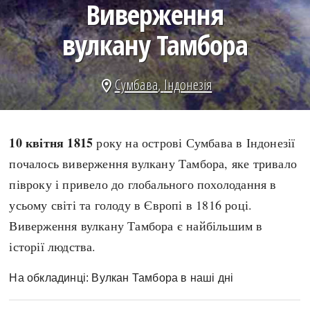
Виверження
search
вулкану Тамбора
Сумбава
,
Індонезія
location_on
СЬОГОДНІ
ПОДКАСТИ
ЗАГОЛОВКИ
КРУГЛІ ДАТИ
10 квітня 1815
року на острові Сумбава в Індонезії
ПРАВИЛА ЖИТТЯ
ФОТОІСТОРІЇ
почалось виверження вулкану Тамбора, яке тривало
ВИ (НЕ) ЗНАЛИ
ІНФОГРАФІКА
півроку і привело до глобального похолодання в
КАРТИ
ПРЯМА МОВА
усьому світі та голоду в Європі в 1816 році.
НОТА БЕНЕ
МОЯ ІСТОРІЯ
Виверження вулкану Тамбора є найбільшим в
історії людства.
На обкладинці: Вулкан Тамбора в наші дні
Рубрики
Україна
Авіація і космонавтика
Княжа доба