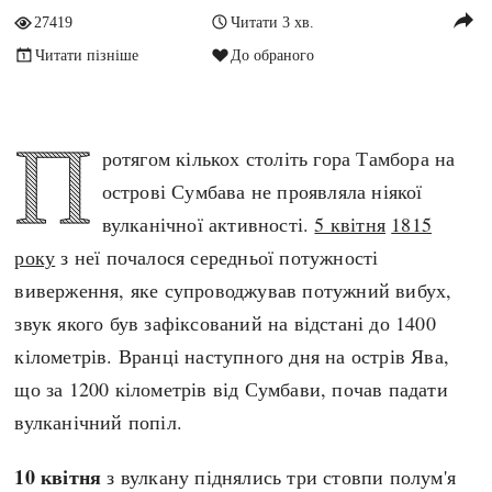
reply
27419
Читати 3 хв.
Архітектура і будівництво
Козацька доба
Читати пізніше
До обраного
Битви і війни
Українська революція
Катастрофи
Україна радянська
Кримінал
Україна незалежна
П
ротягом кількох століть гора Тамбора на
Культура і мистецтво
ЗНО
острові Сумбава не проявляла ніякої
Людина і суспільство
Хронологія
вулканічної активності.
5 квітня
1815
Наука, освіта і техніка
Античні часи
року
з неї почалося середньої потужності
Особистості
Темні віки
виверження, яке супроводжував потужний вибух,
Подорожі і відкриття
Високе Середньовіччя
звук якого був зафіксований на відстані до 1400
Політика
Пізнє Середньовіччя
кілометрів. Вранці наступного дня на острів Ява,
Релігія
Нова історія
що за 1200 кілометрів від Сумбави, почав падати
Розваги і дозвілля
Новітня історія
вулканічний попіл.
Спорт
Наш час
Чудеса світу
10 квітня
з вулкану піднялись три стовпи полум'я