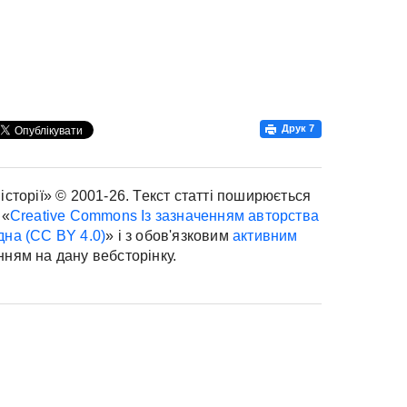
Друк
7
історії» © 2001-26. Текст статті поширюється
 «
Creative Commons Із зазначенням авторства
дна (CC BY 4.0)
» і з обов'язковим
активним
нням на дану вебсторінку.