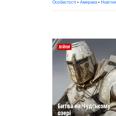
Особистості
•
Америка
•
Новітня
ВІЙНИ
Битва на Чудському
озері