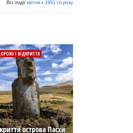
Всі події
квітня
•
1951-го року
ОРОЖІ І ВІДКРИТТЯ
криття острова Пасхи