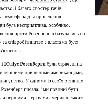
ство, і багато спостерігачів
а атмосфера для проведення
ви була несприятлива, особливо,
ачення проти Розенбергів базувались на
 за співробітництво з властями було
в'язнення.
 і Юліус Розенберги
були страчені на
али першими цивільними американцями,
пигунство. У одному із своїх останніх
 Розенберг писала: "ми повинні бути
тали першими жертвами американського