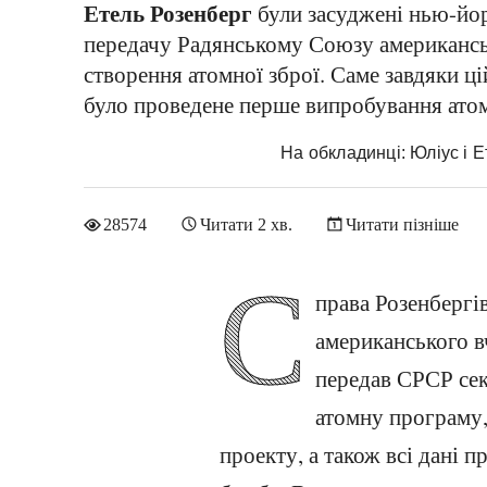
Етель Розенберг
були засуджені нью-йор
передачу Радянському Союзу американсь
створення атомної зброї. Саме завдяки ц
було проведене перше випробування ато
На обкладинці: Юліус і 
28574
Читати 2 хв.
Читати пізніше
С
права Розенбергі
американського в
передав СРСР се
атомну програму, 
проекту, а також всі дані 