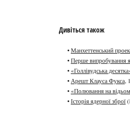
Дивіться також
•
Манхеттенський проек
•
Перше випробування я
•
«Голлівудська десятка
•
Арешт Клауса Фукса
, 
•
«Полювання на відьо
•
Історія ядерної зброї
(