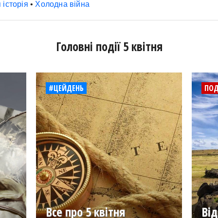
 історія
•
Холодна війна
Головні події 5 квітня
#ЦЕЙДЕНЬ
ПОД
Все про 5 квітня
Від