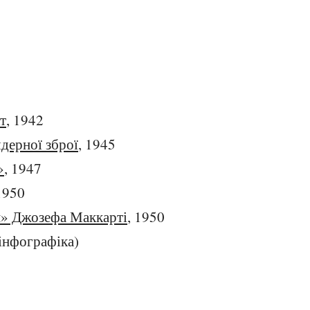
т
, 1942
дерної зброї
, 1945
»
, 1947
1950
м» Джозефа Маккарті
, 1950
інфографіка)