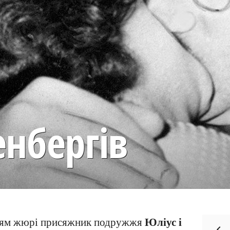
енбергів
Юліус і
ням жюрі присяжник подружжя