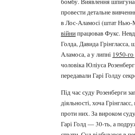
бомбу. Виявлення шпигуна 
провести детальне вивченн
в Лос-Аламосі (штат Нью-М
війни
працював Фукс. Невдо
Голда, Давида Грінгласса, 
Аламоса, а у липні
1950-го
чоловіка Юліуса Розенберга,
передавали Гарі Голду сек
Під час суду Розенберги за
діяльності, хоча Грінгласс,
проти них. За вироком суду
Гарі Голд — 30-ть, а подр
страти. Суд відбувався в пе