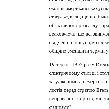
охопив американське суспіль
стверджували, що політичн
об'єктивного розгляду спра
враховуючи, що всі звинув
свідченні шпигуна, котрому
обіцяно зменшити термін у
Етель
19 червня
1953 року
електричному стільці і ст
засудженими до смерті за ш
листів перед стратою Етель
виправдані історією, ми с
фашизму".