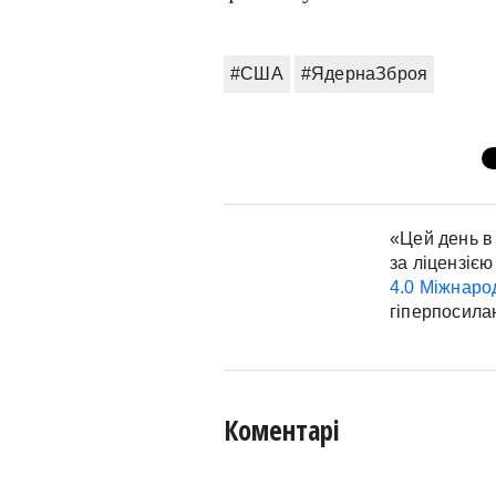
#США
#ЯдернаЗброя
«Цей день в 
за ліцензією
4.0 Міжнаро
гіперпосила
Коментарі