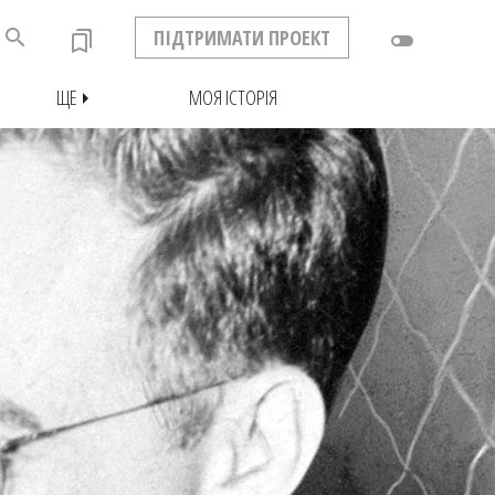
search
ПІДТРИМАТИ ПРОЕКТ
bookmarks
toggle_off
ЩЕ
МОЯ ІСТОРІЯ
arrow_right