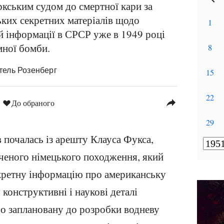
кським судом до смертної кари за
ких секретних матеріалів щодо
ій інформації в СРСР уже в 1949 році
мної бомби.
Етель Розенберг
reply
До обраного
в почалась із арешту Клауса Фукса,
ченого німецького походження, який
кретну інформацію про американську
конструктивні і наукові деталі
про заплановану до розробки водневу