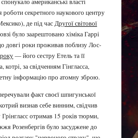
спонукало американські власті
я роботи секретного наукового центру
ексико), де під час
Другої світової
взі було заарештовано хіміка Гаррі
що довгі роки проживав поблизу Лос-
 року
— його сестру Етель та її
 котрі, за свідченням Гінгласса,
ретну інформацію про атомну зброю.
перечували факт своєї шпигунської
 котрий визнав себе винним, свідчив
 Грінгласс отримав 15 років тюрми,
ужжя Розенбергів було засуджене до
ріод розгару "
червоного страху
", що