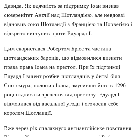
Регіони
Індекси
Давида. Як вдячність за підтримку Іоан визнав
Австралія
Нові статті
сюзеренітет Англії над Шотландією, але невдовзі
Азія
Популярні статті
відновив союз Шотландії з Францією та Норвегією і
Америка
Всі статті
відкрито виступив проти Едуарда I.
А(нта)рктика
Визначальні події
Цим скористався Робертом Брюс та частина
Африка
#Хештеги
шотландських баронів, що відмовилися визнати
Європа
Автори
права права Іоана на престол. При їх підтримці
Едуард I вщент розбив шотландців у битві біля
done
Спотсмура, полонив Іоана, змусивши його в 1296
році підписати зречення від престолу. Едуард I
відмовився від васальної угоди і оголосив себе
королем Шотландії.
Вже через рік спалахнуло антианглійське повстання
Вільяма Уоллеса, до якого приєднався і Роберт