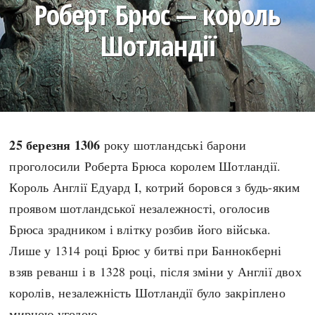
Роберт Брюс — король
search
Шотландії
СЬОГОДНІ
ПОДКАСТИ
ЗАГОЛОВКИ
КРУГЛІ ДАТИ
25 березня 1306
року шотландські барони
ПРАВИЛА ЖИТТЯ
ФОТОІСТОРІЇ
проголосили Роберта Брюса королем Шотландії.
ВИ (НЕ) ЗНАЛИ
ІНФОГРАФІКА
Король Англії Едуард I, котрий боровся з будь-яким
КАРТИ
ПРЯМА МОВА
проявом шотландської незалежності, оголосив
НОТА БЕНЕ
МОЯ ІСТОРІЯ
Брюса зрадником і влітку розбив його війська.
Лише у 1314 році Брюс у битві при Баннокберні
взяв реванш і в 1328 році, після зміни у Англії двох
королів, незалежність Шотландії було закріплено
Рубрики
Україна
Авіація і космонавтика
Княжа доба
мирною угодою.