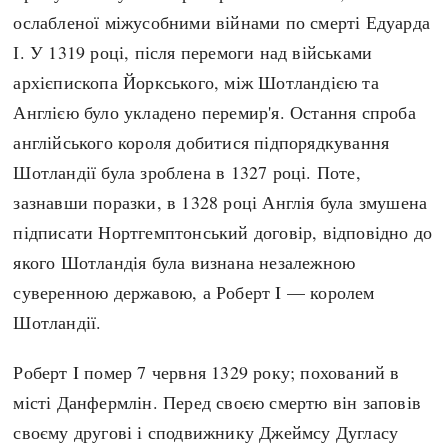
ослабленої міжусобними війнами по смерті Едуарда
І. У 1319 році, після перемоги над військами
архієпископа Йоркського, між Шотландією та
Англією було укладено перемир'я. Остання спроба
англійського короля добитися підпорядкування
Шотландії була зроблена в 1327 році. Поте,
зазнавши поразки, в 1328 році Англія була змушена
підписати Нортгемптонський договір, відповідно до
якого Шотландія була визнана незалежною
суверенною державою, а Роберт I — королем
Шотландії.
Роберт I помер 7 червня 1329 року; похований в
місті Данфермлін. Перед своєю смертю він заповів
своєму другові і сподвижнику Джеймсу Дугласу