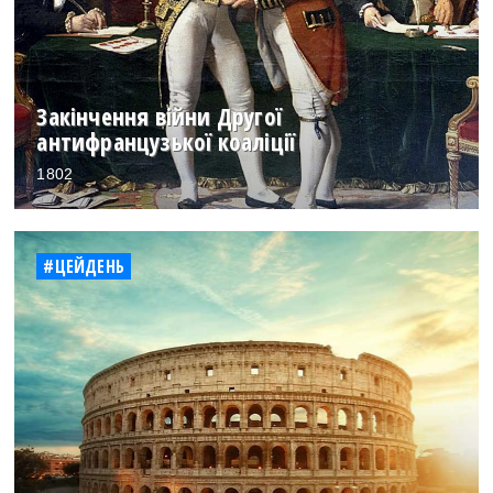
Закінчення війни Другої
антифранцузької коаліції
1802
#ЦЕЙДЕНЬ