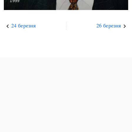
1999
24 березня
26 березня
keyboard_arrow_left
keyboard_arrow_right