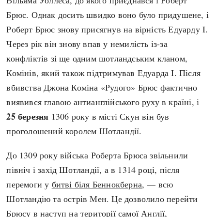
Брюс. Однак досить швидко воно було придушене, і
Роберт Брюс знову присягнув на вірність Едуарду I.
Через рік він знову впав у немилість із-за
конфліктів зі ще одним шотландським кланом,
Комінів, який також підтримував Едуарда I. Після
вбивства Джона Коміна «Рудого» Брюс фактично
виявився главою антианглійського руху в країні, і
25 березня
1306 року в місті Скун він був
проголошений королем Шотландії.
До 1309 року війська Роберта Брюса звільнили
північ і захід Шотландії, а в 1314 році, після
перемоги у
битві біля Беннокберна
, — всю
Шотландію та острів Мен. Це дозволило перейти
Брюсу в наступ на території самої Англії,