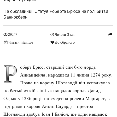
Архітектура і будівництво
Козацька доба
На обкладинці: Статуя Роберта Брюса на полі битви
Битви і війни
Українська революція
Баннокберн
Катастрофи
Україна радянська
Кримінал
Україна незалежна
reply
29247
Читати 3 хв.
Культура і мистецтво
ЗНО
Читати пізніше
До обраного
Людина і суспільство
Хронологія
Наука, освіта і техніка
Античні часи
Особистості
Р
оберт Брюс, старший син 6-го лорда
Темні віки
Подорожі і відкриття
Аннандейла, народився 11 липня 1274 року.
Високе Середньовіччя
Політика
Права на корону Шотландії він успадкував
Пізнє Середньовіччя
Релігія
по батьківській лінії як нащадок короля Давида.
Нова історія
Розваги і дозвілля
Однак у 1286 році, по смерті королеви Маргарет, за
Новітня історія
Спорт
підтримки короля Англії Едуарда I престол
Наш час
Чудеса світу
Шотландії здобув Іоан I Баліол, ще один нащадок