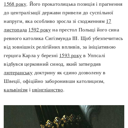
1568 року
. Його прокатолицька позиція і прагнення
до централізації держави привели до суспільної
напруги, яка особливо зросла зі сходженням
17
листопада
1592 року
на престол Польщі його сина
ревного католика Сигізмунда III. Щоб убезпечитись
від зовнішніх релігійних впливів, за ініціативою
герцога Карла у березні
1593 року
в Уппсалі
відбувся церковний синод, який затвердив
лютеранську
доктрину як єдино дозволену в
Швеції, офіційно заборонивши католицизм,
кальвінізм
і
цвінгліанство
.