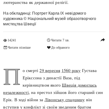
лютеранства як державної релігії.
Архітектура і будівництво
Козацька доба
Битви і війни
Українська революція
На обкладинці: Портрет Карла IX невідомого
художника © Національний музей образотворчого
Катастрофи
Україна радянська
мистецтва Швеції
Кримінал
Україна незалежна
Культура і мистецтво
ЗНО
reply
14241
Читати 7 хв.
Людина і суспільство
Хронологія
Читати пізніше
До обраного
Наука, освіта і техніка
Античні часи
Особистості
Темні віки
Подорожі і відкриття
П
Високе Середньовіччя
о смерті
29 вересня
1560 року
Густава
Політика
Пізнє Середньовіччя
Ерікссона з династії Ваза, під
Релігія
Нова історія
керівництвом якого
Швеція домоглась
Розваги і дозвілля
Новітня історія
незалежності
, на престол зійшов його старший син
Спорт
Наш час
Ерік. В ході війни за
Лівонську спадщину
він
Чудеса світу
вступив у конфлікт зі своїм зведеним братом