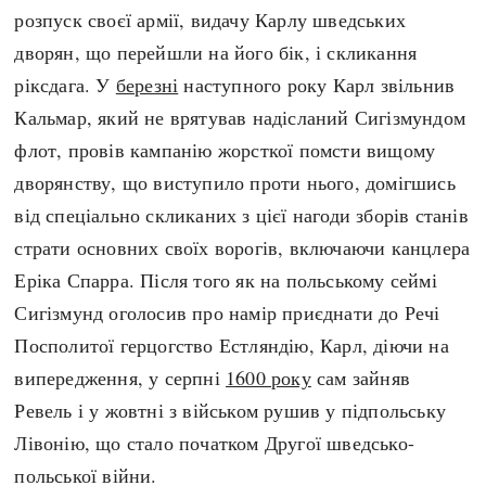
розпуск своєї армії, видачу Карлу шведських
дворян, що перейшли на його бік, і скликання
ріксдага. У
березні
наступного року Карл звільнив
Кальмар, який не врятував надісланий Сигізмундом
флот, провів кампанію жорсткої помсти вищому
дворянству, що виступило проти нього, домігшись
від спеціально скликаних з цієї нагоди зборів станів
страти основних своїх ворогів, включаючи канцлера
Еріка Спарра. Після того як на польському сеймі
Сигізмунд оголосив про намір приєднати до Речі
Посполитої герцогство Естляндію, Карл, діючи на
випередження, у серпні
1600 року
сам зайняв
Ревель і у жовтні з військом рушив у підпольську
Лівонію, що стало початком Другої шведсько-
польської війни.