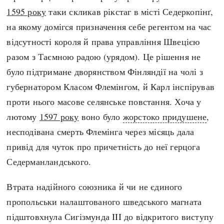
1595 року
таки скликав рікстаг в місті Седеркопінґ,
на якому домігся призначення себе регентом на час
відсутності короля й права управління Швецією
разом з Таємною радою (урядом). Це рішення не
було підтримане дворянством Фінляндії на чолі з
губернатором Класом Флемінгом, й Карл інспірував
проти нього масове селянське повстання. Хоча у
лютому
1597 року
воно було
жорстоко придушене
,
несподівана смерть Флемінга через місяць дала
привід для чуток про причетність до неї герцога
Седерманландського.
Втрата надійного союзника й чи не єдиного
пропольськи налаштованого шведського магната
підштовхнула Сигізмунда III до відкритого виступу