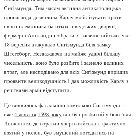
Сигізмунда. Тим часом активна антикатолицька
пропаганда дозволила Карлу мобілізувати проти
свого племінника багатьох шведських дворян,
фермерів Аппландії і зібрати 7-тисячне військо, яке
18 вересня
атакувало Сигізмунда біля замку
Штегеборг. Незважаючи на майже удвічі більшу
чисельність, воно було розбите і зазнало великих
втрат, але несподівано для всіх Сигізмунд вирішив
проявити великодушність і дав можливість Карлу з
рештками армії відступити.
Це виявилось фатальною помилкою Сигізмунда —
вже
4 жовтня
1598 року
він був розбитий у бою біля
Лінчепінга, де втратив чверть війська і, фактично
взятий у полон, був змушений погодитись на