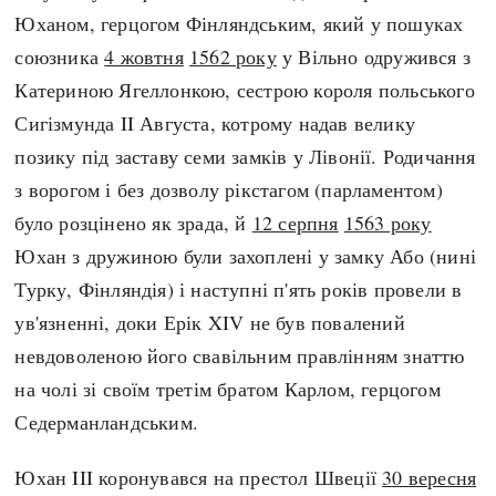
Регіони
Індекси
Юханом, герцогом Фінляндським, який у пошуках
Австралія
Нові статті
союзника
4 жовтня
1562 року
у Вільно одружився з
Азія
Популярні статті
Катериною Ягеллонкою, сестрою короля польського
Америка
Всі статті
Сигізмунда II Августа, котрому надав велику
А(нта)рктика
Визначальні події
позику під заставу семи замків у Лівонії. Родичання
Африка
#Хештеги
з ворогом і без дозволу рікстагом (парламентом)
Європа
Автори
було розцінено як зрада, й
12 серпня
1563 року
Юхан з дружиною були захоплені у замку Або (нині
Турку, Фінляндія) і наступні п'ять років провели в
done
ув'язненні, доки Ерік XIV не був повалений
невдоволеною його свавільним правлінням знаттю
на чолі зі своїм третім братом Карлом, герцогом
Седерманландським.
Юхан III коронувався на престол Швеції
30 вересня