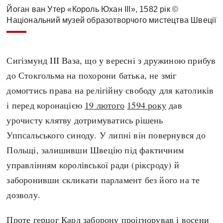
Йоган ван Утер «Король Юхан III», 1582 рік ©
Національний музей образотворчого мистецтва Швеції
Сигізмунд III Ваза, що у вересні з дружиною прибув
до Стокгольма на похорони батька, не зміг
домогтись права на релігійну свободу для католиків
і перед коронацією
19 лютого
1594 року
дав
урочисту клятву дотримуватись рішень
Уппсальського синоду. У липні він повернувся до
Польщі, залишивши Швецію під фактичним
управлінням королівської ради (ріксроду) й
заборонивши скликати парламент без його на те
дозволу.
Проте герцог Карл заборону проігнорував і восени