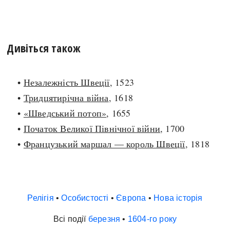
Дивіться також
•
Незалежність Швеції
, 1523
•
Тридцятирічна війна
, 1618
•
«Шведський потоп»
, 1655
•
Початок Великої Північної війни
, 1700
•
Французький маршал — король Швеції
, 1818
Релігія
•
Особистості
•
Європа
•
Нова історія
Всі події
березня
•
1604-го року