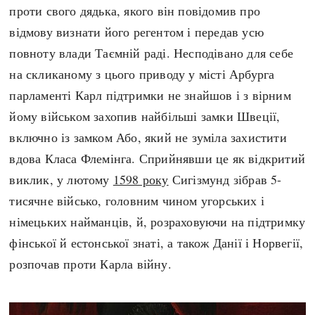
проти свого дядька, якого він повідомив про
відмову визнати його регентом і передав усю
повноту влади Таємній раді. Несподівано для себе
на скликаному з цього приводу у місті Арбурга
парламенті Карл підтримки не знайшов і з вірним
йому військом захопив найбільші замки Швеції,
включно із замком Або, який не зуміла захистити
вдова Класа Флемінга. Сприйнявши це як відкритий
виклик, у лютому
1598 року
Сигізмунд зібрав 5-
тисячне військо, головним чином угорських і
німецьких найманців, й, розраховуючи на підтримку
фінської й естонської знаті, а також Данії і Норвегії,
розпочав проти Карла війну.