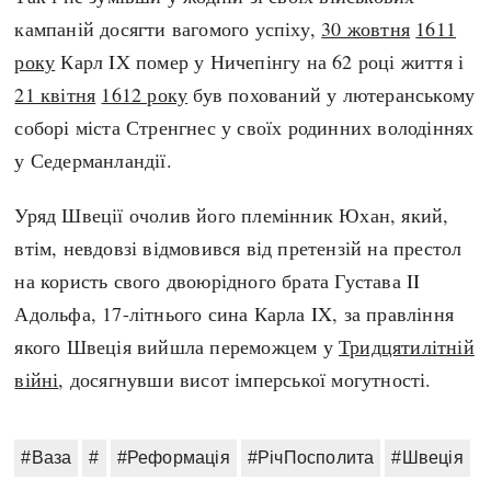
кампаній досягти вагомого успіху,
30 жовтня
1611
року
Карл IX помер у Ничепінгу на 62 році життя і
21 квітня
1612 року
був похований у лютеранському
соборі міста Стренгнес у своїх родинних володіннях
у Седерманландії.
Уряд Швеції очолив його племінник Юхан, який,
втім, невдовзі відмовився від претензій на престол
на користь свого двоюрідного брата Густава II
Адольфа, 17-літнього сина Карла IX, за правління
якого Швеція вийшла переможцем у
Тридцятилітній
війні
, досягнувши висот імперської могутності.
#Ваза
#
#Реформація
#РічПосполита
#Швеція