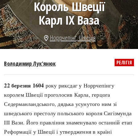
Король Швеції
search
Карл IX Ваза
Норрчепінґ
,
Швеція
location_on
СЬОГОДНІ
ПОДКАСТИ
ЗАГОЛОВКИ
КРУГЛІ ДАТИ
РЕЛІГІЯ
Володимир Лук'янюк
ПРАВИЛА ЖИТТЯ
ФОТОІСТОРІЇ
ВИ (НЕ) ЗНАЛИ
ІНФОГРАФІКА
22 березня 1604
року риксдаг у Норрчепінгу
КАРТИ
ПРЯМА МОВА
королем Швеції проголосив Карла, герцога
НОТА БЕНЕ
МОЯ ІСТОРІЯ
Седерманландського, дядька усунутого ним зі
шведського престолу польського короля Сигізмунда
III Вази. Його правління знаменувало останній етап
Рубрики
Україна
Реформації у Швеції і утвердження в країні
Авіація і космонавтика
Княжа доба