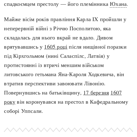
спадкоємцем престолу — його племінника
Юхана
.
Майже вісім років правління Карла IX пройшли у
неперервній війні з Річчю Посполитою, яка
складалась для нього вкрай не вдало. Дивом
врятувавшись у
1605 році
після нищівної поразки
під Кірхгольмом (нині Саласпілс, Латвія) у
протистоянні із втричі меншим військом
литовського гетьмана Яна-Кароля Ходкевича, він
втратив перспективи завоювати Лівонію.
Повернувшись на батьківщину,
17 березня
1607
року
він коронувався на престол в Кафедральному
соборі Уппсали.