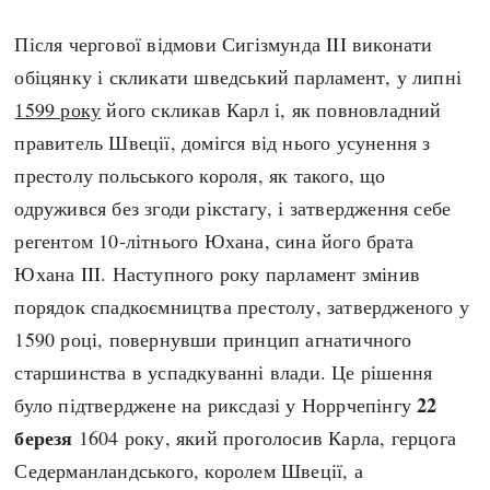
Після чергової відмови Сигізмунда III виконати
обіцянку і скликати шведський парламент, у липні
1599 року
його скликав Карл і, як повновладний
правитель Швеції, домігся від нього усунення з
престолу польського короля, як такого, що
одружився без згоди рікстагу, і затвердження себе
регентом 10-літнього Юхана, сина його брата
Юхана III. Наступного року парламент змінив
порядок спадкоємництва престолу, затвердженого у
1590 році, повернувши принцип агнатичного
старшинства в успадкуванні влади. Це рішення
22
було підтверджене на риксдазі у Норрчепінгу
березя
1604 року, який проголосив Карла, герцога
Седерманландського, королем Швеції, а