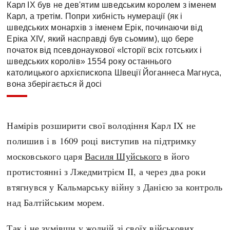
Карл IX був не дев'ятим шведським королем з іменем
Карл, а третім. Попри хибність нумерації (як і
шведських монархів з іменем Ерік, починаючи від
Еріка XIV, який насправді був сьомим), що бере
початок від псевдонаукової «Історії всіх готських і
шведських королів» 1554 року останнього
католицького архієпископа Швеції Йоганнеса Магнуса,
вона зберігається й досі
Намірів розширити свої володіння Карл IX не
полишив і в 1609 році виступив на підтримку
московського царя
Василя Шуйського
в його
протистоянні з Лжедмитрієм II, а через два роки
втягнувся у Кальмарську війну з Данією за контроль
над Балтійським морем.
Так і не зумівши у жодній зі своїх військових