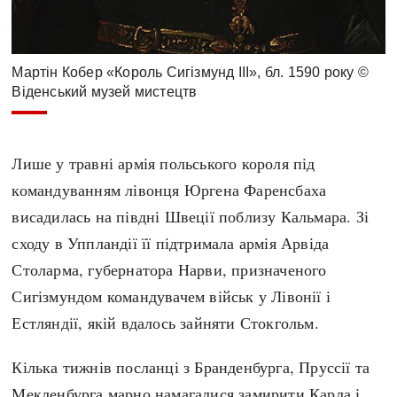
Мартін Кобер «Король Сигізмунд III», бл. 1590 року ©
Віденський музей мистецтв
Лише у травні армія польського короля під
командуванням лівонця Юргена Фаренсбаха
висадилась на півдні Швеції поблизу Кальмара. Зі
сходу в Уппландії її підтримала армія Арвіда
Столарма, губернатора Нарви, призначеного
Сигізмундом командувачем військ у Лівонії і
Естляндії, якій вдалось зайняти Стокгольм.
Кілька тижнів посланці з Бранденбурга, Пруссії та
Мекленбурга марно намагалися замирити Карла і