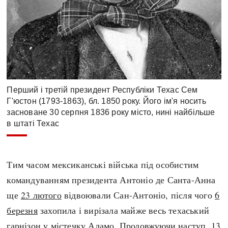
Перший і третій президент Республіки Техас Сем
Г'юстон (1793-1863), бл. 1850 року. Його ім'я носить
засноване 30 серпня 1836 року місто, нині найбільше
в штаті Техас
Тим часом мексиканські війська під особистим
командуванням президента Антоніо де Санта-Анна
ще
23 лютого
відвоювали Сан-Антоніо, після чого
6
березня
захопила і вирізала майже весь техаський
гарнізон у містечку Аламо. Продовжуючи наступ,
13