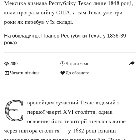
Мексика визнала Республіку Техас лише 1848 році,
Архітектура і будівництво
Козацька доба
коли програла війну США, а сам Техас уже три
Битви і війни
Українська революція
роки як перебув у їх складі.
Катастрофи
Україна радянська
Кримінал
Україна незалежна
На обкладинці: Прапор Республіки Техас у 1836-39
роках
Культура і мистецтво
ЗНО
Людина і суспільство
Хронологія
reply
Наука, освіта і техніка
20872
Читати 6 хв.
Античні часи
Особистості
Читати пізніше
До обраного
Темні віки
Подорожі і відкриття
Високе Середньовіччя
Політика
Є
Пізнє Середньовіччя
вропейцям сучасний Техас відомий з
Релігія
Нова історія
першої чверті XVI століття, однак
Розваги і дозвілля
Новітня історія
освоєння його території почалось лише
Спорт
Наш час
через півтора століття — у
1682 році
іспанці
Чудеса світу
заснували тут своє перше поселення Ель-Пасо, а