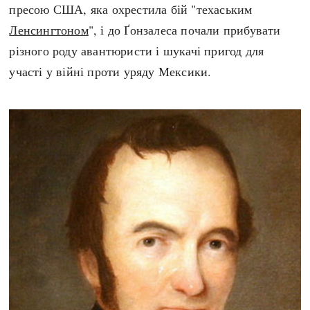
пресою США, яка охрестила бій "техаським
Ленсингтоном
", і до Ґонзалеса почали прибувати
різного роду авантюристи і шукачі пригод для
участі у війні проти уряду Мексики.