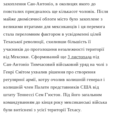
захоплення Сан-Антоніо, в околицях якого до
повсталих приєдналось ще кількасот чоловік. Після
майже двомісячної облоги місто було захоплене з
великими втратами для мексиканців і ця перемога
стала переломним фактором в усвідомлені цілей
Техаської революції, схиливши більшість її
учасників до проголошеня незалежності території
від Мексики. Сформований ще
3 листопада
під
Сан-Антоніо Тимчасовий військовий уряд на чолі з
Генрі Смітом ухвалив рішення про створення
регулярної армії, котру очолив колишній генерал і
колишній член Палати представників США від
штату Теннессі Сем Г'юстон. Під його загальним
командуванням до кінця року мексиканські війська
були витіснені з усієї території Техасу.