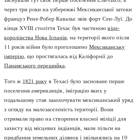
Регіони
Індекси
через три роки на узбережжі Мексиканської затоки
Австралія
Нові статті
француз Рене-Робер Кавальє звів форт Сен-Луї. До
Азія
Популярні статті
кінця XVIII століття Техас був частиною
віце-
Америка
Всі статті
королівства Нова Іспанія
, на території якого після
А(нта)рктика
Визначальні події
11 років війни було проголошено
Мексиканську
Африка
#Хештеги
імперію
, що простягалась від Каліфорнії до
Європа
Автори
Панамського перешийка
.
Того ж
1821 року
в Техасі було засноване перше
done
поселення американців, іміграцію яких у
подальшому став зааохочувати мексиканський уряд
з огляду на малозаселеність території. Вони
отримали право на створення власної міліції для
захисту від місцевих індіанців, мали пільги на
придбання земельних ділянок і звільнялись на 10