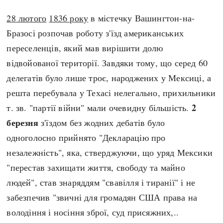
28 лютого
1836 року
в містечку Вашингтон-на-
Бразосі розпочав роботу з'їзд американських
переселенців, який мав вирішити долю
відвойованої території. Завдяки тому, що серед 60
делегатів було лише троє, народжених у Мексиці, а
решта перебувала у Техасі нелегально, прихильники
2
т. зв. "партії війни" мали очевидну більшість.
березня
з'їздом без жодних дебатів було
одноголосно прийнято "Декларацію про
незалежність", яка, стверджуючи, що уряд Мексики
"перестав захищати життя, свободу та майно
людей", став знаряддям "свавілля і тиранії" і не
забезпечив "звичні для громадян США права на
володіння і носіння зброї, суд присяжних,..