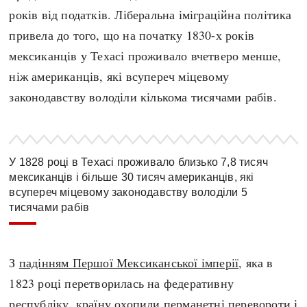
років від податків. Ліберальна іміграційна політика
привела до того, що на початку 1830-х років
мексиканців у Техасі проживало вчетверо менше,
ніж американців, які всупереч міцевому
законодавству володіли кількома тисячами рабів.
У 1828 році в Техасі проживало близько 7,8 тисяч
мексиканців і більше 30 тисяч американців, які
всупереч міцевому законодавству володіли 5
тисячами рабів
З
падінням Першої Мексиканської імперії
, яка в
1823 році перетворилась на федеративну
республіку, країну охопили перманетні перевороти і