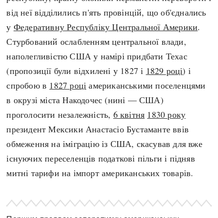
від неї відділились п'ять провінцій, що об'єднались
у
Федеративну Республіку Центральної Америки
.
Стурбований ослабленням центральної влади,
наполегливістю США у намірі придбати Техас
(пропозиції були відхилені у 1827 і
1829 році
) і
спробою в
1827 році
американськими поселенцями
в окрузі міста Накодочес (нині — США)
проголосити незалежність,
6 квітня
1830 року
президент Мексики Анастасіо Бустаманте ввів
обмеження на іміграцію із США, скасував для вже
існуючих переселенців податкові пільги і підняв
митні тарифи на імпорт американських товарів.