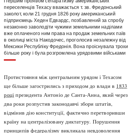
Першим проявом сепаратизму американських
переселенців Техасу вважається т. зв. Фредонський
заколот, коли 21 грудня 1826 року американський
підприємець Хеден Едвардс, позбавлений за спробу
незаконно заволодіти чужими земельними наділами
вже оплаченого ним права на продаж земельних паїв
в околиці міста Накодочес, проголосив незалежну від
Мексики Республіку Фредонія. Вона проіснувала трохи
більше року і була розгромлена урядовими військами
Протистояння між центральним урядом і Техасом
ще більше загострились з приходом до влади в
1833
році
президента Антоніо де Санта-Анна, який через
два роки розпустив законодавчі збори штатів,
відмінив дію конституції, фактично перетворивши
країну на централізовану диктатуру. Порушення
принципів федералізму викликала невдоволення