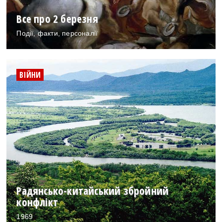
Все про 2 березня
Події, факти, персоналії
ВІЙНИ
Радянсько-китайський збройний
конфлікт
1969