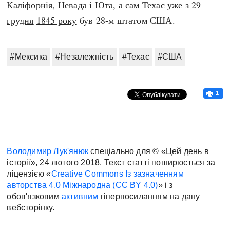
Каліфорнія, Невада і Юта, а сам Техас уже з
29
грудня
1845 року
був 28-м штатом США.
#Мексика
#Незалежність
#Техас
#США
1
Володимир Лук'янюк
спеціально для © «Цей день в
історії», 24 лютого 2018. Текст статті поширюється за
ліцензією «
Creative Commons Із зазначенням
авторства 4.0 Міжнародна (CC BY 4.0)
» і з
обов'язковим
активним
гіперпосиланням на дану
вебсторінку.