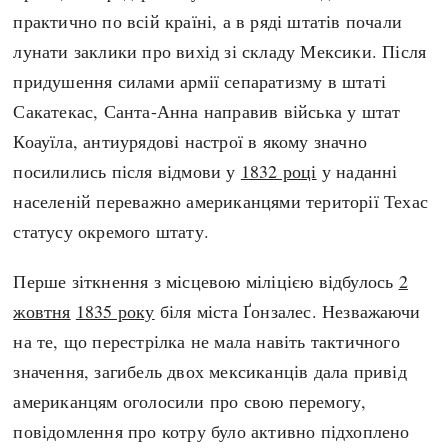
практично по всій країні, а в ряді штатів почали
лунати заклики про вихід зі складу Мексики. Після
придушення силами армії сепаратизму в штаті
Сакатекас, Санта-Анна направив війська у штат
Коауїла, антиурядові настрої в якому значно
посилились після відмови у
1832 році
у наданні
населеній переважно американцями території Техас
статусу окремого штату.
Перше зіткнення з місцевою міліцією відбулось
2
жовтня
1835 року
біля міста Ґонзалес. Незважаючи
на те, що перестрілка не мала навіть тактичного
значення, загибель двох мексиканців дала привід
американцям оголосили про свою перемогу,
повідомлення про котру було активно підхоплено