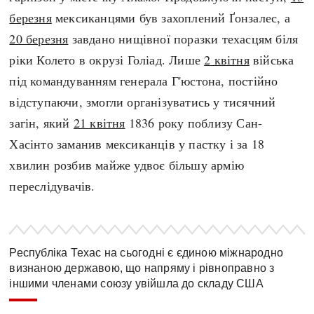
березня
мексиканцями був захоплений Ґонзалес, а
20 березня
завдано нищівної поразки техасцям біля
ріки Колето в окрузі Голіад. Лише
2 квітня
війська
під командуванням генерала Г'юстона, постійно
відступаючи, змогли організуватись у тисячний
загін, який
21 квітня
1836 року поблизу Сан-
Хасінто заманив мексиканців у пастку і за 18
хвилин розбив майже удвоє більшу армію
переслідувачів.
Республіка Техас на сьогодні є єдиною міжнародно
визнаною державою, що напряму і рівноправно з
іншими членами союзу увійшла до складу США