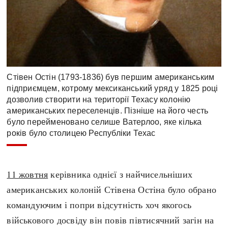
Стівен Остін (1793-1836) був першим американським
підприємцем, котрому мексиканський уряд у 1825 році
дозволив створити на території Техасу колонію
американських переселенців. Пізніше на його честь
було перейменовано селише Ватерлоо, яке кілька
років було столицею Республіки Техас
11 жовтня
керівника однієї з найчисельніших
американських колоній Стівена Остіна було обрано
командуючим і попри відсутність хоч якогось
військового досвіду він повів півтисячний загін на