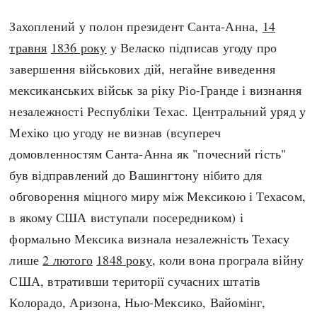
Захоплений у полон президент Санта-Анна,
14
травня
1836 року
у Веласко підписав угоду про
завершення військових дій, негайне виведення
мексиканських військ за ріку Ріо-Гранде і визнання
незалежності Республіки Техас. Центральний уряд у
Мехіко цю угоду не визнав (всупереч
домовленностям Санта-Анна як "почесний гість"
був відправлений до Вашингтону нібито для
обговорення міцного миру між Мексикою і Техасом,
в якому США виступали посередником) і
формально Мексика визнала незалежність Техасу
лише
2 лютого
1848 року
, коли вона програла війну
США, втративши території сучасних штатів
Колорадо, Аризона, Нью-Мексико, Вайомінг,