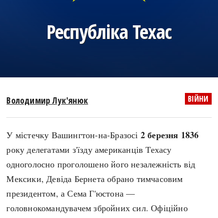
search
Республіка Техас
СЬОГОДНІ
ПОДКАСТИ
ЗАГОЛОВКИ
КРУГЛІ ДАТИ
ВІЙНИ
Володимир Лук'янюк
ПРАВИЛА ЖИТТЯ
ФОТОІСТОРІЇ
ВИ (НЕ) ЗНАЛИ
ІНФОГРАФІКА
2 березня 1836
У містечку Вашингтон-на-Бразосі
КАРТИ
ПРЯМА МОВА
року делегатами з'їзду американців Техасу
НОТА БЕНЕ
МОЯ ІСТОРІЯ
одноголосно проголошено його незалежність від
Мексики, Девіда Бернета обрано тимчасовим
президентом, а Сема Г'юстона —
Рубрики
Україна
головнокомандувачем збройних сил. Офіційно
Авіація і космонавтика
Княжа доба