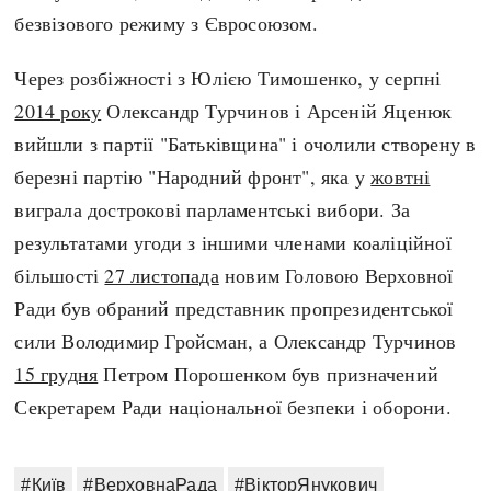
безвізового режиму з Євросоюзом.
Через розбіжності з Юлією Тимошенко, у серпні
2014 року
Олександр Турчинов і Арсеній Яценюк
вийшли з партії "Батьківщина" і очолили створену в
березні партію "Народний фронт", яка у
жовтні
виграла дострокові парламентські вибори. За
результатами угоди з іншими членами коаліційної
більшості
27 листопада
новим Головою Верховної
Ради був обраний представник пропрезидентської
сили Володимир Гройсман, а Олександр Турчинов
15 грудня
Петром Порошенком був призначений
Секретарем Ради національної безпеки і оборони.
#Київ
#ВерховнаРада
#ВікторЯнукович