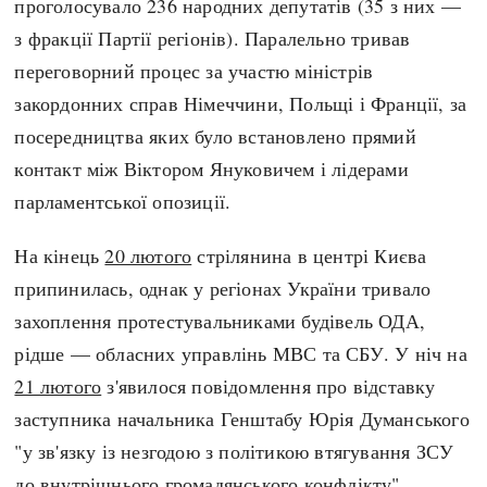
проголосувало 236 народних депутатів (35 з них —
з фракції Партії регіонів). Паралельно тривав
переговорний процес за участю міністрів
закордонних справ Німеччини, Польщі і Франції, за
посередництва яких було встановлено прямий
контакт між Віктором Януковичем і лідерами
парламентської опозиції.
На кінець
20 лютого
стрілянина в центрі Києва
припинилась, однак у регіонах України тривало
захоплення протестувальниками будівель ОДА,
рідше — обласних управлінь МВС та СБУ. У ніч на
21 лютого
з'явилося повідомлення про відставку
заступника начальника Генштабу Юрія Думанського
"у зв'язку із незгодою з політикою втягування ЗСУ
до внутрішнього громадянського конфлікту".