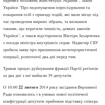
окремих положень Конституції України", Закон
України "Про недопущення переслідування та
покарання осіб з приводу подій, які мали місце під
час проведення мирних зібрань, та визнання
такими, що втратили чинність, деяких законів
України", а також відсторонила Віктора Захарченка
з посади міністра внутрішніх справ. Надвечір СБУ
зробила заяву про припинення антитерористичної
операції, розпочатої два дні перед тим.
Тривав процес руйнування фракції Партії регіонів:
за два дні з неї вийшли 39 депутатів.
22 лютого
О 10.00
2014 року засідання Верховної
Ради поновилось і в умовах нової політичної
конфігурації депутати прийняли відставку спікера