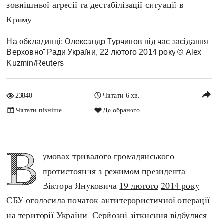
зовнішньої агресії та дестабілізації ситуації в
Архітектура і будівництво
Козацька доба
Криму.
Битви і війни
Українська революція
Катастрофи
Україна радянська
На обкладинці: Олександр Турчинов під час засідання
Верховної Ради України, 22 лютого 2014 року © Alex
Кримінал
Україна незалежна
Kuzmin/Reuters
Культура і мистецтво
ЗНО
Людина і суспільство
reply
Хронологія
23840
Читати 6 хв.
Наука, освіта і техніка
Античні часи
Читати пізніше
До обраного
Особистості
Темні віки
Подорожі і відкриття
Високе Середньовіччя
Політика
В
Пізнє Середньовіччя
умовах тривалого
громадянського
Релігія
Нова історія
протистояння
з режимом президента
Розваги і дозвілля
Новітня історія
Віктора Януковича
19 лютого
2014 року
Спорт
Наш час
СБУ оголосила початок антитерористичної операції
Чудеса світу
на території України. Серйозні зіткнення відбулися