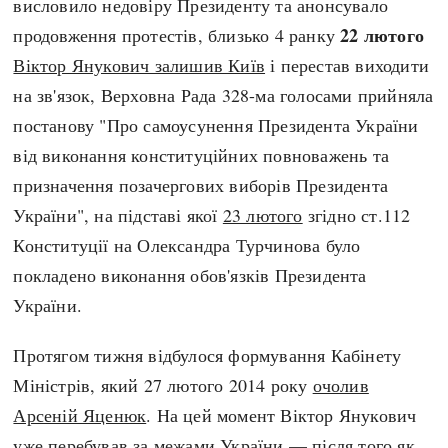
висловило недовіру Президенту та анонсувало
22 лютого
продовження протестів, близько 4 ранку
Віктор Янукович залишив Київ
і перестав виходити
на зв'язок, Верховна Рада 328-ма голосами прийняла
постанову "Про самоусунення Президента України
від виконання конституційних повноважень та
призначення позачергових виборів Президента
України", на підставі якої
23 лютого
згідно ст.112
Конституції на Олександра Турчинова було
покладено виконання обов'язків Президента
України.
Протягом тижня відбулося формування Кабінету
Міністрів, який 27 лютого 2014 року
очолив
Арсеній Яценюк
. На цей момент Віктор Янукович
уже перебував за межами України — після того як