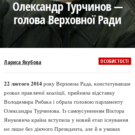
Олександр Турчинов —
search
голова Верховної Ради
СЬОГОДНІ
ПОДКАСТИ
ЗАГОЛОВКИ
КРУГЛІ ДАТИ
ОСОБИСТОСТІ
Лариса Якубова
ПРАВИЛА ЖИТТЯ
ФОТОІСТОРІЇ
ВИ (НЕ) ЗНАЛИ
ІНФОГРАФІКА
22 лютого 2014
року Верховна Рада, констатувавши
КАРТИ
ПРЯМА МОВА
розвал правлячої коаліції, прийняла відставку
НОТА БЕНЕ
МОЯ ІСТОРІЯ
Володимира Рибака і обрала головою парламенту
Олександра Турчинова. Із самоусуненням Віктора
Януковича країна вступила у новий етап існування
Рубрики
Україна
не лише без діючого Президента, але й в умовах
Авіація і космонавтика
Княжа доба