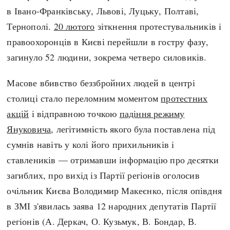
Регіони
Індекси
в Івано-Франківську, Львові, Луцьку, Полтаві,
Австралія
Нові статті
Тернополі.
20 лютого
зіткнення протестувальників і
Азія
Популярні статті
правоохоронців в Києві перейшли в гостру фазу,
Америка
Всі статті
загинуло 52 людини, зокрема четверо силовиків.
А(нта)рктика
Визначальні події
Африка
#Хештеги
Масове вбивство беззбройних людей в центрі
Європа
Автори
столиці стало переломним моментом
протестних
акцій
і відправною точкою
падіння режиму
Януковича
, легітимність якого була поставлена під
done
сумнів навіть у колі його прихильників і
ставлеників — отримавши інформацію про десятки
загиблих, про вихід із Партії регіонів оголосив
очільник Києва Володимир Макеєнко, після опівдня
в ЗМІ з'явилась заява 12 народних депутатів Партії
регіонів (А. Деркач, О. Кузьмук, В. Бондар, В.