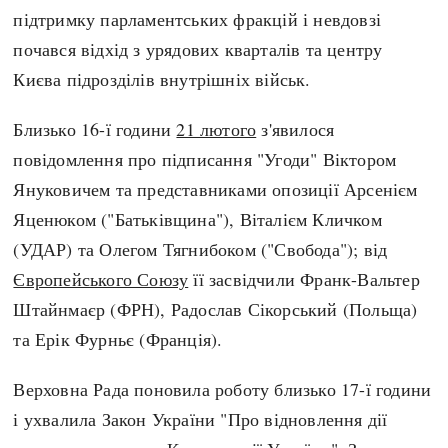
підтримку парламентських фракцій і невдовзі
почався відхід з урядових кварталів та центру
Києва підрозділів внутрішніх військ.
Близько 16-ї години
21 лютого
з'явилося
повідомлення про підписання "Угоди" Віктором
Януковичем та представниками опозиції Арсенієм
Яценюком ("Батьківщина"), Віталієм Кличком
(УДАР) та Олегом Тягнибоком ("Свобода"); від
Європейського Союзу
її засвідчили Франк-Вальтер
Штайнмаєр (ФРН), Радослав Сікорський (Польща)
та Ерік Фурньє (Франція).
Верховна Рада поновила роботу близько 17-ї години
і ухвалила Закон України "Про відновлення дії