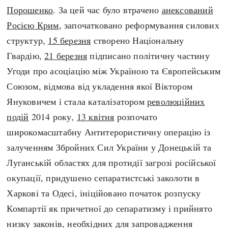
Порошенко
. За цей час було втрачено
анексований
Росією Крим
, започатковано реформування силових
структур,
15 березня
створено Національну
Гвардію,
21 березня
підписано політичну частину
Угоди про асоціацію між Україною та Європейським
Союзом, відмова від укладення якої Віктором
Януковичем і стала каталізатором
революційних
подій
2014 року,
13 квітня
розпочато
широкомасштабну Антитерористичну операцію із
залученням Збройних Сил України у Донецькій та
Луганській областях для протидії загрозі російської
окупації, придушено сепаратистські заколоти в
Харкові та Одесі, ініційовано початок розпуску
Компартії як причетної до сепаратизму і прийнято
низку законів, необхідних для запровадження