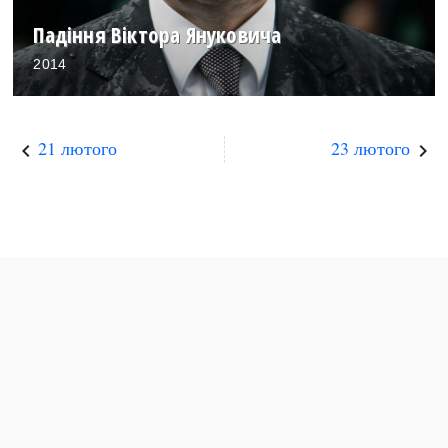
Падіння Віктора Януковича
2014
21 лютого
23 лютого
keyboard_arrow_left
keyboard_arrow_right