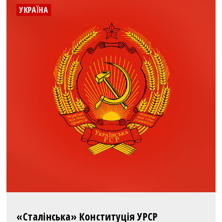
УКРАЇНА
«Сталінська» Конституція УРСР