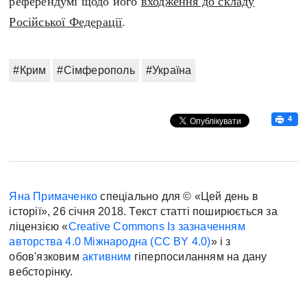
референдумі щодо його
входження до складу
Російської Федерації
.
#Крим
#Сімферополь
#Україна
4
Яна Примаченко
спеціально для © «Цей день в
історії», 26 січня 2018. Текст статті поширюється за
ліцензією «
Creative Commons Із зазначенням
авторства 4.0 Міжнародна (CC BY 4.0)
» і з
обов'язковим
активним
гіперпосиланням на дану
вебсторінку.