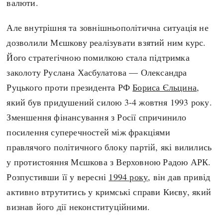
валюти.
Але внутрішня та зовнішньополітична ситуація не
дозволили Мєшкову реалізувати взятий ним курс.
Його стратегічною помилкою стала підтримка
заколоту Руслана Хасбулатова — Олександра
Руцького проти президента РФ
Бориса Єльцина
,
який був придушений силою 3-4 жовтня 1993 року.
Зменшення фінансування з Росії спричинило
посилення суперечностей між фракціями
правлячого політичного блоку партій, які вилились
у протистояння Мєшкова з Верховною Радою АРК.
Розпустивши її у вересні
1994 року
, він дав привід
активно втрутитись у кримські справи Києву, який
визнав його дії неконституційними.