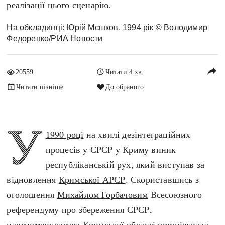
реалізації цього сценарію.
Архітектура і будівництво
Козацька доба
Битви і війни
Українська революція
На обкладинці: Юрій Мєшков, 1994 рік © Володимир
Федоренко/РИА Новости
Катастрофи
Україна радянська
Кримінал
Україна незалежна
reply
Культура і мистецтво
ЗНО
20559
Читати 4 хв.
Людина і суспільство
Читати пізніше
До обраного
Хронологія
Наука, освіта і техніка
Античні часи
Особистості
У
Темні віки
1990 році
на хвилі дезінтеграційних
Подорожі і відкриття
Високе Середньовіччя
процесів у СРСР у Криму виник
Політика
Пізнє Середньовіччя
республіканській рух, який виступав за
Релігія
Нова історія
відновлення
Кримської АРСР
. Скориставшись з
Розваги і дозвілля
Новітня історія
оголошення
Михайлом Горбачовим
Всесоюзного
Спорт
Наш час
референдуму про збереження СРСР,
Чудеса світу
партноменклатура Кримської області організувала