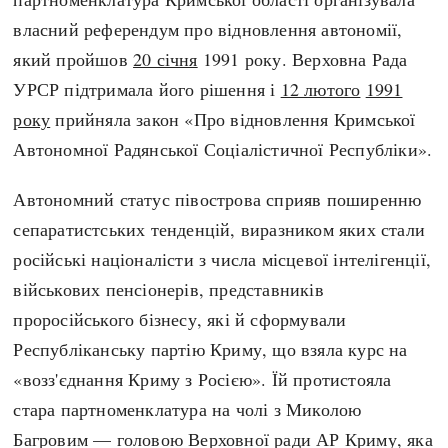
Регіони
Індекси
власний референдум про відновлення автономії,
Австралія
Нові статті
який пройшов
20 січня
1991 року. Верховна Рада
Азія
Популярні статті
УРСР підтримала його рішення і
12 лютого
1991
Америка
Всі статті
року
прийняла закон «Про відновлення Кримської
А(нта)рктика
Визначальні події
Автономної Радянської Соціалістичної Республіки».
Африка
#Хештеги
Європа
Автори
Автономний статус півострова сприяв поширенню
сепаратистських тенденцій, виразником яких стали
російські націоналісти з числа місцевої інтелігенції,
done
військових пенсіонерів, представників
проросійського бізнесу, які й сформували
Республіканську партію Криму, що взяла курс на
«возз'єднання Криму з Росією». Їй протистояла
стара партноменклатура на чолі з Миколою
Багровим — головою Верховної ради АР Криму, яка