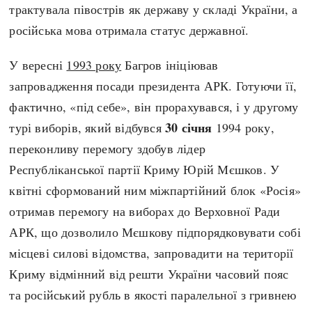
трактувала півострів як державу у складі України, а
російська мова отримала статус державної.
У вересні
1993 року
Багров ініціював
запровадження посади президента АРК. Готуючи її,
фактично, «під себе», він прорахувався, і у другому
30 січня
турі виборів, який відбувся
1994 року,
переконливу перемогу здобув лідер
Республіканської партії Криму Юрій Мєшков. У
квітні сформований ним міжпартійний блок «Росія»
отримав перемогу на виборах до Верховної Ради
АРК, що дозволило Мєшкову підпорядковувати собі
місцеві силові відомства, запровадити на території
Криму відмінний від решти України часовий пояс
та російський рубль в якості паралельної з гривнею