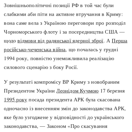
Зовнішньополітичні позиції РФ в той час були
слабкими аби піти на активне втручання в Криму:
вона саме вела з Україною переговори про розподіл
Чорноморського флоту і за посередництва США —
щодо
відмови від радянської ядерної зброї
. А
Перша
російсько-чеченська війна
, що почалась у грудні
1994 року, повністю унеможливила реалізацію
силового сценарію з боку Росії.
У результаті компромісу ВР Криму з новобраним
Президентом України
Леонідом Кучмою
17 березня
1995 року
посада президента АРК була скасована
одночасно із внесенням змін до законодавства АРК,
яке було узгоджене у відповідності до українського
законодавства, — Законом «Про скасування