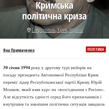
Кримська
search
політична криза
Сімферополь
,
Крим
,
Україна
location_on
СЬОГОДНІ
ПОДКАСТИ
ЗАГОЛОВКИ
КРУГЛІ ДАТИ
ПОЛІТИКА
Яна Примаченко
ПРАВИЛА ЖИТТЯ
ФОТОІСТОРІЇ
ВИ (НЕ) ЗНАЛИ
ІНФОГРАФІКА
30 січня 1994
року у другому турі виборів на
КАРТИ
ПРЯМА МОВА
посаду президента Автономної Республіки Крим
НОТА БЕНЕ
МОЯ ІСТОРІЯ
переміг лідер Республіканської партії Криму Юрій
Мєшков, який взяв курс на «возз'єднання з Росією».
Але відсутність єдності серед його прихильників і
Рубрики
Україна
внутрішня та зовнішня політична ситуація завадила
Авіація і космонавтика
Княжа доба