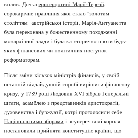
вплив. Дочка
ерцгерцогині Марії-Терезії
,
сорокарічне правління якої стало "золотим
століттям" австрійської історії, Марія-Антуанетта
була переконана у божественному походженні
монархічної влади і була категорично проти будь-
яких фінансових чи політичних поступок
реформаторам.
Після зміни кількох міністрів фінансів, у своїй
останній відчайдушній спробі вирішити фінансову
кризу, у 1789 році Людовик XVI зібрав Генеральні
штати, асамблею з представників аристократії,
духовенства і буржуазії, котрі проголосили себе
Національними зборами
і всупереч волі короля
постановили прийняти конституцію країни, що