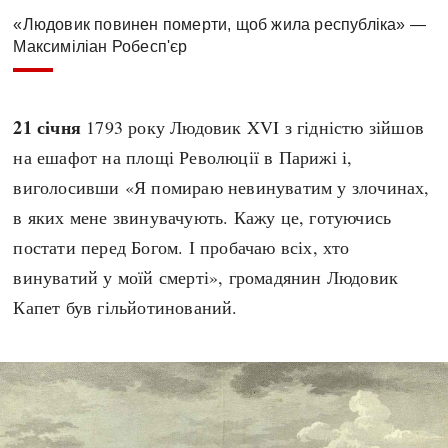
«Людовик повинен померти, щоб жила республіка» —
Максиміліан Робесп'єр
21 січня
1793 року Людовик XVI з гідністю зійшов
на ешафот на площі Революції в Парижі і,
виголосивши «Я помираю невинуватим у злочинах,
в яких мене звинувачують. Кажу це, готуючись
постати перед Богом. І пробачаю всіх, хто
винуватий у моїй смерті», громадянин Людовик
Капет був гільйотинований.