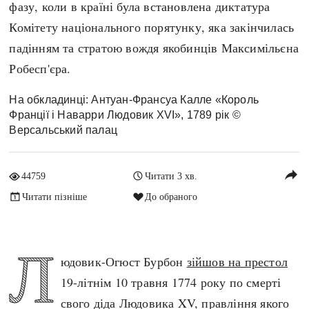
фазу, коли в країні була встановлена диктатура
Архітектура і будівництво
Козацька доба
Комітету національного порятунку, яка закінчилась
Битви і війни
Українська революція
падінням та стратою вождя якобинців Максимільєна
Катастрофи
Україна радянська
Робесп'єра.
Кримінал
Україна незалежна
Культура і мистецтво
ЗНО
На обкладинці: Антуан-Франсуа Калле «Король
Франції і Наварри Людовик XVI», 1789 рік ©
Людина і суспільство
Версальський палац
Хронологія
Наука, освіта і техніка
Античні часи
Особистості
reply
Темні віки
44759
Читати 3 хв.
Подорожі і відкриття
Високе Середньовіччя
Читати пізніше
До обраного
Політика
Пізнє Середньовіччя
Релігія
Нова історія
Розваги і дозвілля
Л
Новітня історія
юдовик-Огюст Бурбон
зійшов на престол
Спорт
Наш час
19-літнім 10 травня 1774 року по смерті
Чудеса світу
свого діда Людовика XV, правління якого