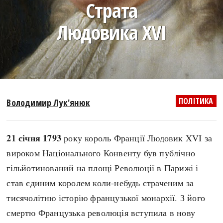
Страта
search
Людовика XVI
СЬОГОДНІ
ПОДКАСТИ
ЗАГОЛОВКИ
КРУГЛІ ДАТИ
ПОЛІТИКА
Володимир Лук'янюк
ПРАВИЛА ЖИТТЯ
ФОТОІСТОРІЇ
ВИ (НЕ) ЗНАЛИ
ІНФОГРАФІКА
21 січня 1793
року король Франції Людовик XVI за
КАРТИ
ПРЯМА МОВА
вироком Національного Конвенту був публічно
НОТА БЕНЕ
МОЯ ІСТОРІЯ
гільйотинований на площі Революції в Парижі і
став єдиним королем коли-небудь страченим за
тисячолітню історію французької монархії. З його
Рубрики
Україна
смертю Французька революція вступила в нову
Авіація і космонавтика
Княжа доба