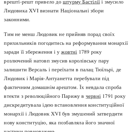
врешті-решт привело до
штурму Бастілії
і змусило
Людовика XVI визнати Національні збори
законними.
Тим не менш Людовик не прийняв порад своїх
прихильників погодитись на реформування монархії
заради її збереження і у
жовтні
1789 року
розлючений натовп змусив королівську пару
залишити Версаль і переїхати в палац Тюїльрі, де
Людовик і Марія-Антуанетта перебували під
фактичним домашнім арештом. Їх невдала спроба
втекти з революційного Парижу в
червні
1791 року
дискредитувала ідею встановлення конституційної
монархії і Людовик XVI був змушений затвердити
нову конституцію, яка позбавляла його значної
частини повноважень.