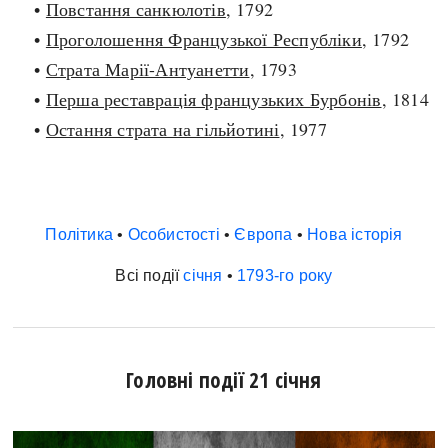
•
Повстання санкюлотів
, 1792
•
Проголошення Французької Республіки
, 1792
•
Страта Марії-Антуанетти
, 1793
•
Перша реставрація французьких Бурбонів
, 1814
•
Остання страта на гільйотині
, 1977
Політика
•
Особистості
•
Європа
•
Нова історія
Всі події
січня
•
1793-го року
Головні події 21 січня