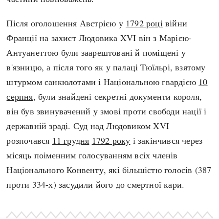
Після оголошення Австрією у
1792 році
війни
Франції на захист Людовика XVI він з Марією-
Антуанеттою були заарештовані й поміщені у
в'язницю, а після того як у палаці Тюїльрі, взятому
штурмом санкюлотами і Національною гвардією
10
серпня
, були знайдені секретні документи короля,
він був звинувачений у змові проти свободи нації і
державній зраді. Суд над Людовиком XVI
розпочався
11 грудня
1792 року
і закінчився через
місяць поіменним голосуванням всіх членів
Національного Конвенту, які більшістю голосів (387
проти 334-х) засудили його до смертної кари.