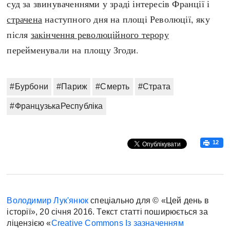
суд за звинуваченнями у зраді інтересів Франції і
страчена
наступного дня на площі Революції, яку
після
закінчення революційного терору
перейменували на площу Згоди.
#Бурбони
#Париж
#Смерть
#Страта
#ФранцузькаРеспубліка
12
Володимир Лук'янюк
спеціально для © «Цей день в
історії», 20 січня 2016. Текст статті поширюється за
ліцензією «
Creative Commons Із зазначенням