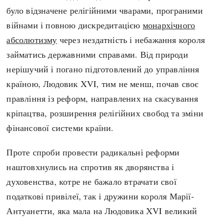
Регіони
Індекси
було відзначене релігійними чварами, програними
Австралія
Нові статті
війнами і повною дискредитацією
монархічного
Азія
Популярні статті
абсолютизму
через нездатність і небажання короля
Америка
Всі статті
займатись державними справами. Від природи
А(нта)рктика
Визначальні події
нерішучий і погано підготовлений до управління
Африка
#Хештеги
країною, Людовик XVI, тим не менш, почав своє
Європа
Автори
правління із реформ, направлених на скасування
кріпацтва, розширення релігійних свобод та зміни
фінансової системи країни.
done
Проте спроби провести радикальні реформи
наштовхнулись на спротив як дворянства і
духовенства, котре не бажало втрачати свої
податкові привілеї, так і дружини короля Марії-
Антуанетти, яка мала на Людовика XVI великий