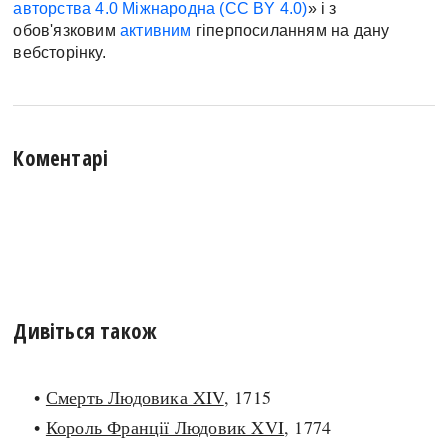
авторства 4.0 Міжнародна (CC BY 4.0)
» і з
обов'язковим
активним
гіперпосиланням на дану
вебсторінку.
Коментарі
Дивіться також
•
Смерть Людовика XIV
, 1715
•
Король Франції Людовик XVI
, 1774