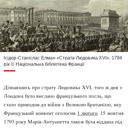
Ісідор-Станіслас Елман «Страта Людовика XVI», 1794
рік © Національна бібліотека Франції
Дізнавшись про страту Людовика XVI, того ж дня з
Лондона було вислано французького посла, що
стало приводом до війни з Великою Британією, яку
Французький конвент оголосив
1 лютого
. 15 жовтня
1793 року Марія-Антуанетта також була віддана під