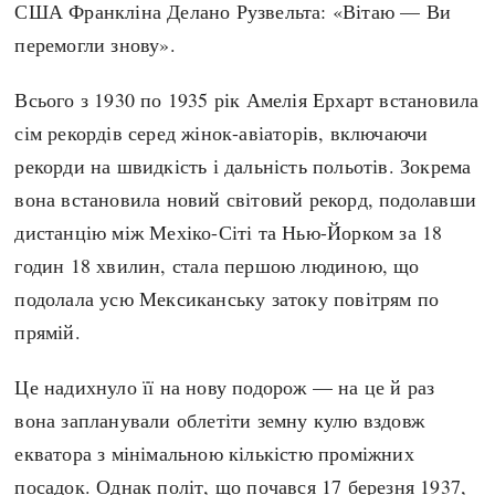
США Франкліна Делано Рузвельта: «Вітаю — Ви
перемогли знову».
Всього з 1930 по 1935 рік Амелія Ерхарт встановила
сім рекордів серед жінок-авіаторів, включаючи
рекорди на швидкість і дальність польотів. Зокрема
вона встановила новий світовий рекорд, подолавши
дистанцію між Мехіко-Сіті та Нью-Йорком за 18
годин 18 хвилин, стала першою людиною, що
подолала усю Мексиканську затоку повітрям по
прямій.
Це надихнуло її на нову подорож — на це й раз
вона запланували облетіти земну кулю вздовж
екватора з мінімальною кількістю проміжних
посадок. Однак політ, що почався 17 березня 1937,