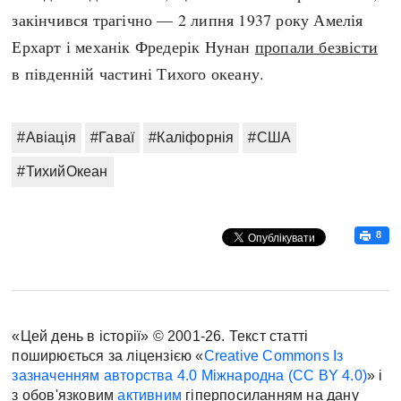
закінчився трагічно — 2 липня 1937 року Амелія
Ерхарт і механік Фредерік Нунан
пропали безвісти
в південній частині Тихого океану.
#Авіація
#Гаваї
#Каліфорнія
#США
#ТихийОкеан
8
«Цей день в історії» © 2001-26. Текст статті
поширюється за ліцензією «
Creative Commons Із
зазначенням авторства 4.0 Міжнародна (CC BY 4.0)
» і
з обов'язковим
активним
гіперпосиланням на дану