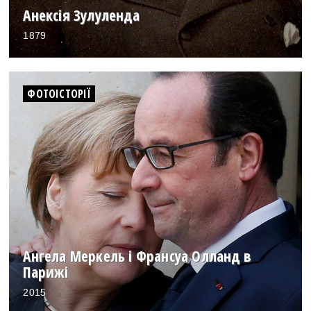
Анексія Зулуленда
1879
ФОТОІСТОРІЇ
Ангела Меркель і Франсуа Олланд в
Парижі
2015