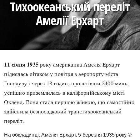
Тихоокеанський переліт
search
Амелії Ерхарт
СЬОГОДНІ
ПОДКАСТИ
ЗАГОЛОВКИ
КРУГЛІ ДАТИ
11 січня 1935
року американка Амелія Ерхарт
ПРАВИЛА ЖИТТЯ
ФОТОІСТОРІЇ
піднялась літаком у повітря з аеропорту міста
ВИ (НЕ) ЗНАЛИ
ІНФОГРАФІКА
Гонолулу і через 18 годин, пролетівши 2400 миль,
КАРТИ
ПРЯМА МОВА
успішно приземлилась в каліфорнійському місті
НОТА БЕНЕ
МОЯ ІСТОРІЯ
Окленд. Вона стала першою жінкою, що самостійно
здійснила безпосадковий транстихоокеанський
переліт.
Рубрики
Україна
На обкладинці: Амелія Ерхарт, 5 березня 1935 року ©
Авіація і космонавтика
Княжа доба