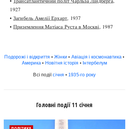
•
Трансатлантичний політ Чарльза Ліндберга
,
1927
•
Загибель Амелії Ерхарт
, 1937
•
Приземлення Матіаса Руста в Москві
, 1987
Подорожі і відкриття
•
Жінки
•
Авіація і космонавтика
•
Америка
•
Новітня історія
•
Інтербелум
Всі події
січня
•
1935-го року
Головні події 11 січня
ПОЛІТИКА