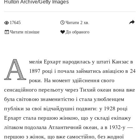
Hulton Archive/Getty Images
Архітектура і будівництво
Козацька доба
Битви і війни
Українська революція
reply
17645
Читати 2 хв.
Катастрофи
Україна радянська
Читати пізніше
До обраного
Кримінал
Україна незалежна
Культура і мистецтво
ЗНО
Людина і суспільство
А
мелія Ерхарт народилась у штаті Канзас в
Хронологія
Наука, освіта і техніка
1897 році і почала займатись авіацією в 24
Античні часи
Особистості
роки. На момент здійснення свого
Темні віки
Подорожі і відкриття
сенсаційного перельоту через Тихий океан вона вже
Високе Середньовіччя
Політика
була світовою знаменитістю і стала улюбленцем
Пізнє Середньовіччя
Релігія
публіки за свої відчайдушні подвиги: у 1928 році
Нова історія
Розваги і дозвілля
Ерхарт стала першою жінкою, що у складі екіпажу
Новітня історія
Спорт
літаком подолала Атлантичний океан, а в 1932-у —
Наш час
Чудеса світу
першою з жінок, що вже самостійно, без жодної