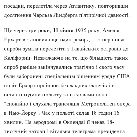
Регіони
Індекси
посадки, перелетіла через Атлантику, повторивши
Австралія
Нові статті
досягнення Чарльза Ліндберга п'ятирічної давності.
Азія
Популярні статті
11 січня
Ще через три роки,
1935 року, Амелія
Америка
Всі статті
Ерхарт встановила ще один рекорд — з першої ж
А(нта)рктика
Визначальні події
спроби зуміла перелетіти з Гавайських островів до
Африка
#Хештеги
Каліфорнії. Незважаючи на те, що більшість таких
Європа
Автори
спроб раніше закінчувались трагічно і свого часу
були заборонені спеціальним рішенням уряду США,
done
політ Ерхарт пройшов без жодних екцесів і в
останні години польоту за її словами вона
"спокійно і слухала трансляція Метрополітен-опера
в Нью-Йорку". Час у польоті склав 18 годин 16
хвилин. На аеродромі в Оклендаі її чекав 18-
тисячний натовп і вітальна телеграма президента