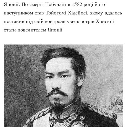
Регіони
Індекси
Японії. По смерті Нобунаґи в 1582 році його
Австралія
Нові статті
наступником став Тойотомі Хідейосі, якому вдалось
Азія
Популярні статті
поставив під свій контроль увесь острів Хонсю і
Америка
Всі статті
стати повелителем Японії.
А(нта)рктика
Визначальні події
Африка
#Хештеги
Європа
Автори
done