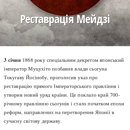
search
Реставрація Мейдзі
СЬОГОДНІ
ПОДКАСТИ
ЗАГОЛОВКИ
КРУГЛІ ДАТИ
3 січня
1868 року спеціальним декретом японський
ПРАВИЛА ЖИТТЯ
ФОТОІСТОРІЇ
імператор Муцухіто позбавив влади сьогуна
ВИ (НЕ) ЗНАЛИ
ІНФОГРАФІКА
Токугаву Йосінобу, проголосив указ про
КАРТИ
ПРЯМА МОВА
реставрацію прямого Імператорського правління і
НОТА БЕНЕ
МОЯ ІСТОРІЯ
утворив новий уряд країни. Це поклало край 700-
річному правлінню сьогунів і стало початком епохи
реформ, направлених на перетворення Японії в
сучасну світову державу.
Рубрики
Україна
Авіація і космонавтика
Княжа доба