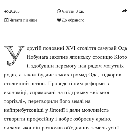
Архітектура і будівництво
Козацька доба
reply
26265
Читати 3 хв.
Битви і війни
Українська революція
Читати пізніше
До обраного
Катастрофи
Україна радянська
Кримінал
Україна незалежна
У
Культура і мистецтво
ЗНО
другій половині XVI століття самурай Ода
Людина і суспільство
Нобунаґа захопив японську столицю Кіото
Хронологія
Наука, освіта і техніка
і, здобувши перемогу над рядом могутніх
Античні часи
Особистості
родів, а також буддистських громад Ода, підкорив
Темні віки
Подорожі і відкриття
столичний регіон. Проведені ним реформи в
Високе Середньовіччя
Політика
економіці, спрямовані на підтримку «вільної
Пізнє Середньовіччя
Релігія
торгівлі», перетворили його землі на
Нова історія
Розваги і дозвілля
найприбутковіші у Японії і дали можливість
Новітня історія
Спорт
створити професійну і добре озброєну армію,
Наш час
Чудеса світу
силами якої він розпочав об'єднання земель усієї