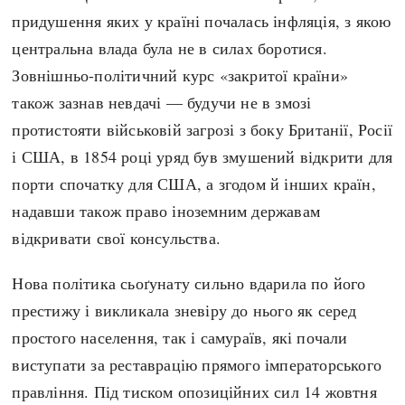
придушення яких у країні почалась інфляція, з якою
центральна влада була не в силах боротися.
Зовнішньо-політичний курс «закритої країни»
також зазнав невдачі — будучи не в змозі
протистояти військовій загрозі з боку Британії, Росії
і США, в 1854 році уряд був змушений відкрити для
порти спочатку для США, а згодом й інших країн,
надавши також право іноземним державам
відкривати свої консульства.
Нова політика сьоґунату сильно вдарила по його
престижу і викликала зневіру до нього як серед
простого населення, так і самураїв, які почали
виступати за реставрацію прямого імператорського
правління. Під тиском опозиційних сил 14 жовтня