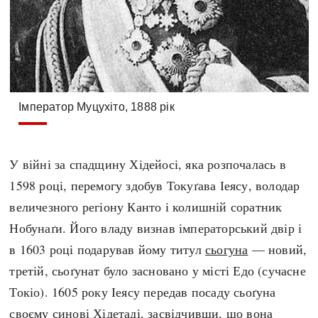
Імператор Муцухіто, 1888 рік
У війні за спадщину Хідейосі, яка розпочалась в
1598 році, перемогу здобув Токуґава Іеясу, володар
величезного регіону Канто і колишній соратник
Нобунаґи. Його владу визнав імператорський двір і
в 1603 році подарував йому титул
сьогуна
— новий,
третій, сьоґунат було засновано у місті Едо (сучасне
Токіо). 1605 року Іеясу передав посаду сьоґуна
своєму синові Хідетаді, засвідчивши, що вона