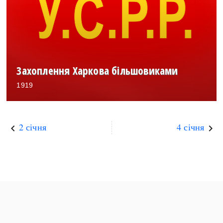
Захоплення Харкова більшовиками
1919
2 січня
4 січня
keyboard_arrow_left
keyboard_arrow_right