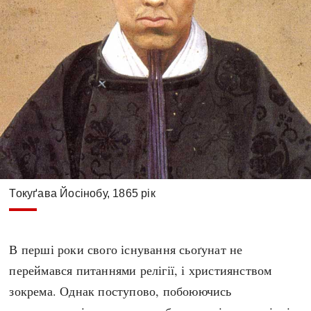
Токуґава Йосінобу, 1865 рік
В перші роки свого існування сьоґунат не
переймався питаннями релігії, і християнством
зокрема. Однак поступово, побоюючись