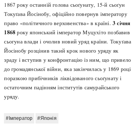
1867 року останній голова сьоґунату, 15-й сьоґун
Токуґава Йосінобу, офіційно повернув імператору
3 січня
право «політичного верховенства» в країні.
1868
року японський імператор Муцухіто позбавив
сьогуна влади і очолив новий уряд країни. Токуґава
Йосінобу розцінив такий крок нового уряду як
зраду і вступив у конфронтацію із ним, що привело
до громадянської війни, яка закінчилась у 1869 році
поразкою прибічників ліквідованого сьоґунату і
остаточним падінням інститутів самурайського
уряду.
#Імператор
#Японія