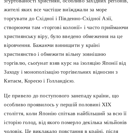
згуртованості християн, особливо західних регіонів,
жителі яких все частіше виїжджали за море
торгувати до Східної і Південно-Східної Азії,
створюючи там «торгові колонії» і часто приймаючи
християнську віру, було введено обмеження на це
віровчення. Бажаючи винищити у країні
християнство і обмежити вільну зовнішню
торгівлю, сьоґунат взяв курс на ізоляцію Японії від
Заходу і монополізацію торгівельних відносин з
Китаєм, Кореєю і Голландією.
Це привело до поступового занепаду країни, що
особливо проявилось у першій половині XIX
століття, коли Японію спіткав найбільший за всю її
історію голод, від якого померло декілька мільйонів
чоловік. Це виклакало повстання в країні, після