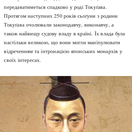
передаватиметься спадково у роді Токуґава.
Протягом наступних 250 років сьоґуни з родини
Токуґава очолювали законодавчу, виконавчу, а
також найвищу судову владу в країні. Їх влада була
настільки великою, що вони могли маніпулювати
відреченням та інтронацією японських монархів у
своїх інтересах.