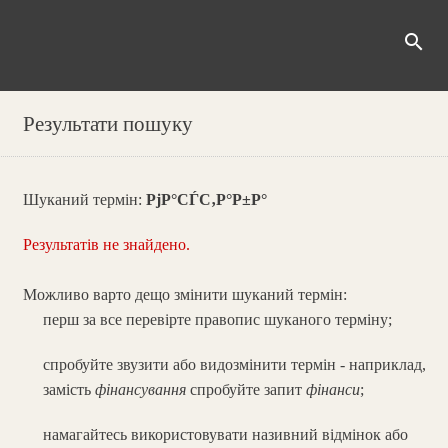
search
Результати пошуку
Шуканий термін:
РјР°СЃС‚Р°Р±Р°
Результатів не знайдено.
Можливо варто дещо змінити шуканий термін:
перш за все перевірте правопис шуканого терміну;
спробуйте звузити або видозмінити термін - наприклад,
замість
фінансування
спробуйте запит
фінанси
;
намагайтесь використовувати називний відмінок або