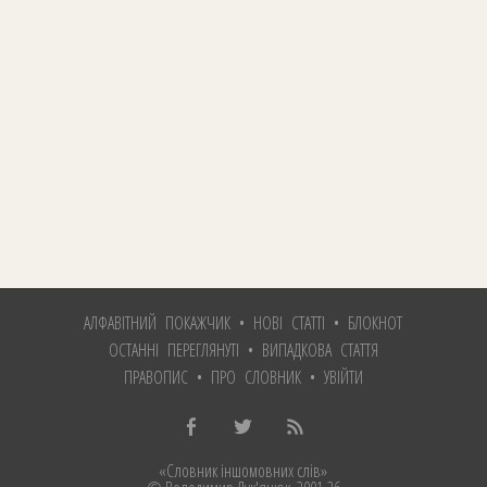
АЛФАВІТНИЙ ПОКАЖЧИК
•
НОВІ СТАТТІ
•
БЛОКНОТ
ОСТАННІ ПЕРЕГЛЯНУТІ
•
ВИПАДКОВА СТАТТЯ
ПРАВОПИС
•
ПРО СЛОВНИК
•
УВІЙТИ
«Словник іншомовних слів»