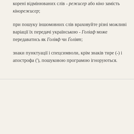
корені відмінюваних слів -
режисер
або
кіно
замість
кінорежисер
;
при пошуку іншомовних слів враховуйте різні можливі
варіації їх передачі українською -
Голіаф
може
передаватись як
Голіяф
чи
Ґоліят
;
знаки пунктуації і спецсимволи, крім знаків тире (-) і
апострофа ('), пошуковою програмою ігноруються.