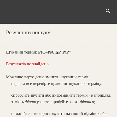
search
Результати пошуку
Шуканий термін:
РґС–РѕСЂР°РјР°
Результатів не знайдено.
Можливо варто дещо змінити шуканий термін:
перш за все перевірте правопис шуканого терміну;
спробуйте звузити або видозмінити термін - наприклад,
замість
фінансування
спробуйте запит
фінанси
;
намагайтесь використовувати називний відмінок або