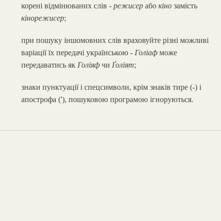
корені відмінюваних слів -
режисер
або
кіно
замість
кінорежисер
;
при пошуку іншомовних слів враховуйте різні можливі
варіації їх передачі українською -
Голіаф
може
передаватись як
Голіяф
чи
Ґоліят
;
знаки пунктуації і спецсимволи, крім знаків тире (-) і
апострофа ('), пошуковою програмою ігноруються.