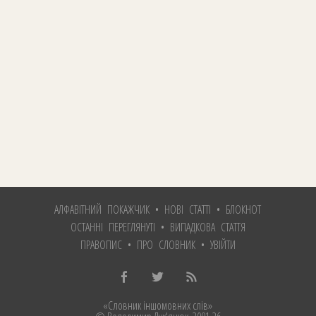
АЛФАВІТНИЙ ПОКАЖЧИК
•
НОВІ СТАТТІ
•
БЛОКНОТ
ОСТАННІ ПЕРЕГЛЯНУТІ
•
ВИПАДКОВА СТАТТЯ
ПРАВОПИС
•
ПРО СЛОВНИК
•
УВІЙТИ
«Словник іншомовних слів»