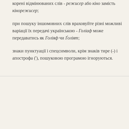
корені відмінюваних слів -
режисер
або
кіно
замість
кінорежисер
;
при пошуку іншомовних слів враховуйте різні можливі
варіації їх передачі українською -
Голіаф
може
передаватись як
Голіяф
чи
Ґоліят
;
знаки пунктуації і спецсимволи, крім знаків тире (-) і
апострофа ('), пошуковою програмою ігноруються.