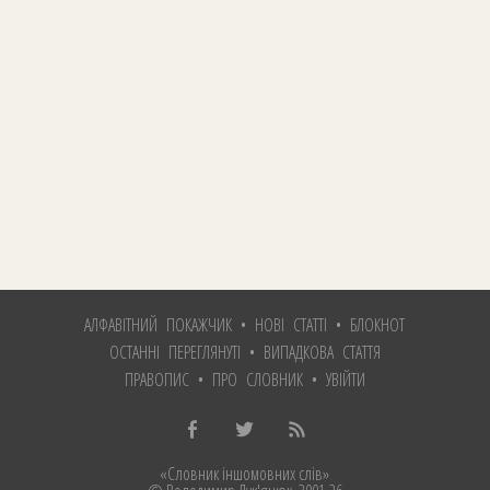
АЛФАВІТНИЙ ПОКАЖЧИК
•
НОВІ СТАТТІ
•
БЛОКНОТ
ОСТАННІ ПЕРЕГЛЯНУТІ
•
ВИПАДКОВА СТАТТЯ
ПРАВОПИС
•
ПРО СЛОВНИК
•
УВІЙТИ
«Словник іншомовних слів»