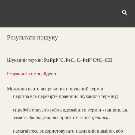
search
Результати пошуку
Шуканий термін:
Р±РµР°С‚РёС„С–РєР°С†С–СЏ
Результатів не знайдено.
Можливо варто дещо змінити шуканий термін:
перш за все перевірте правопис шуканого терміну;
спробуйте звузити або видозмінити термін - наприклад,
замість
фінансування
спробуйте запит
фінанси
;
намагайтесь використовувати називний відмінок або