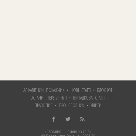
АЛФАВІТНИЙ ПОКАЖЧИК
•
НОВІ СТАТТІ
•
БЛОКНОТ
ОСТАННІ ПЕРЕГЛЯНУТІ
•
ВИПАДКОВА СТАТТЯ
ПРАВОПИС
•
ПРО СЛОВНИК
•
УВІЙТИ
«Словник іншомовних слів»