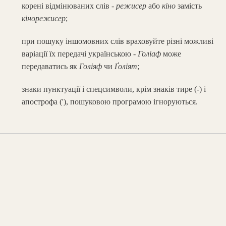
корені відмінюваних слів -
режисер
або
кіно
замість
кінорежисер
;
при пошуку іншомовних слів враховуйте різні можливі
варіації їх передачі українською -
Голіаф
може
передаватись як
Голіяф
чи
Ґоліят
;
знаки пунктуації і спецсимволи, крім знаків тире (-) і
апострофа ('), пошуковою програмою ігноруються.