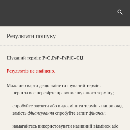
search
Результати пошуку
Шуканий термін:
Р•С‚РѕР»РѕРіС–СЏ
Результатів не знайдено.
Можливо варто дещо змінити шуканий термін:
перш за все перевірте правопис шуканого терміну;
спробуйте звузити або видозмінити термін - наприклад,
замість
фінансування
спробуйте запит
фінанси
;
намагайтесь використовувати називний відмінок або