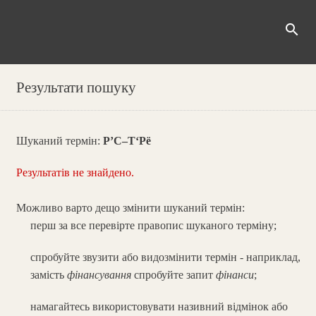
search
Результати пошуку
Шуканий термін:
Р’С–Т‘Рё
Результатів не знайдено.
Можливо варто дещо змінити шуканий термін:
перш за все перевірте правопис шуканого терміну;
спробуйте звузити або видозмінити термін - наприклад,
замість
фінансування
спробуйте запит
фінанси
;
намагайтесь використовувати називний відмінок або