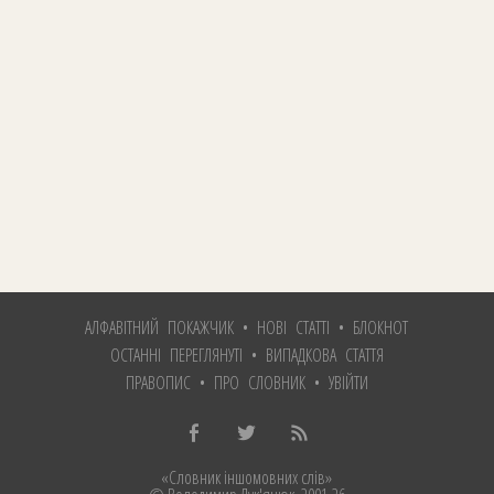
АЛФАВІТНИЙ ПОКАЖЧИК
•
НОВІ СТАТТІ
•
БЛОКНОТ
ОСТАННІ ПЕРЕГЛЯНУТІ
•
ВИПАДКОВА СТАТТЯ
ПРАВОПИС
•
ПРО СЛОВНИК
•
УВІЙТИ
«Словник іншомовних слів»