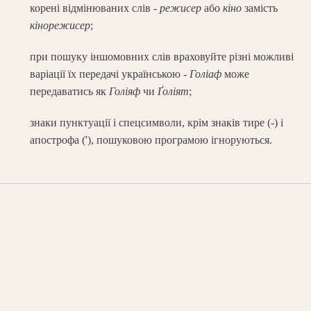
корені відмінюваних слів -
режисер
або
кіно
замість
кінорежисер
;
при пошуку іншомовних слів враховуйте різні можливі
варіації їх передачі українською -
Голіаф
може
передаватись як
Голіяф
чи
Ґоліят
;
знаки пунктуації і спецсимволи, крім знаків тире (-) і
апострофа ('), пошуковою програмою ігноруються.