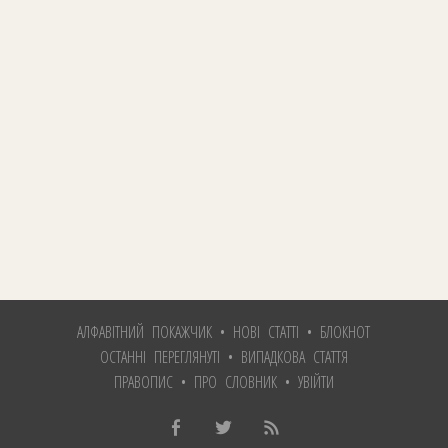
АЛФАВІТНИЙ ПОКАЖЧИК
•
НОВІ СТАТТІ
•
БЛОКНОТ
ОСТАННІ ПЕРЕГЛЯНУТІ
•
ВИПАДКОВА СТАТТЯ
ПРАВОПИС
•
ПРО СЛОВНИК
•
УВІЙТИ