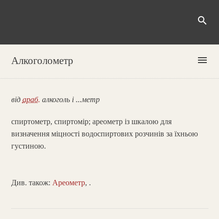
search
menu
Алкоголометр
від
араб.
алкоголь і ...метр
спиртометр, спиртомір; ареометр із шкалою для
визначення міцності водоспиртових розчинів за їхньою
густиною.
Див. також:
Ареометр
,
.