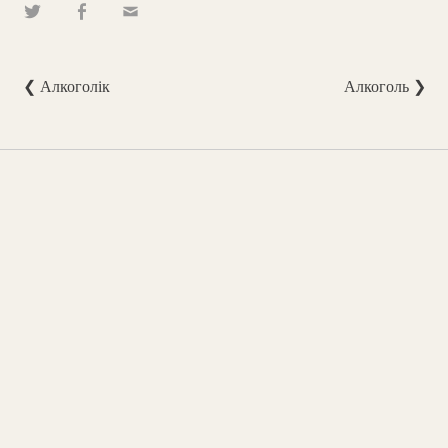
❮ Алкоголік
Алкоголь ❯