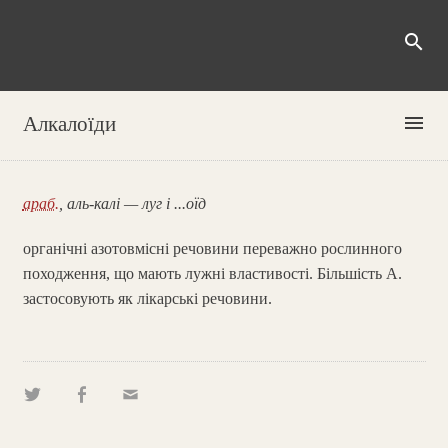
search
menu
Алкалоїди
араб.
, аль-калі — луг і ...оїд
органічні азотовмісні речовини переважно рослинного
походження, що мають лужні властивості. Більшість А.
застосовують як лікарські речовини.