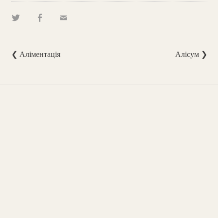
❮ Аліментація
Алісум ❯