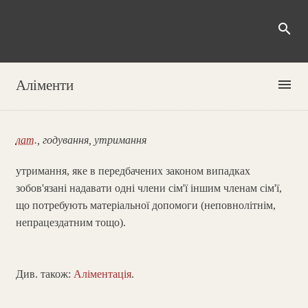
search
menu
Аліменти
лат.
, годування, утримання
утримання, яке в передбачених законом випадках
зобов'язані надавати одні члени сім'ї іншим членам сім'ї,
що потребують матеріальної допомоги (неповнолітнім,
непрацездатним тощо).
Див. також:
Аліментація
.