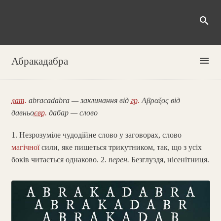
search
menu
Абракадабра
лат.
abracadabra — заклинання від
гр.
Αβραξος від
давньо
євр.
дабар — слово
1. Незрозуміле чудодійне слово у заговорах, слово
магічної
сили, яке пишеться трикутником, так, що з усіх
боків читається однаково. 2.
перен.
Безглуздя, нісенітниця.