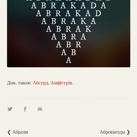
Див. також:
Абсурд
,
Амфігурія
.
❮ Абразія
Абревіатура ❯