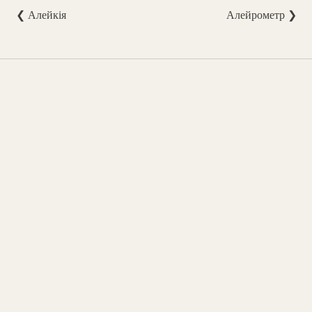
❮ Алейкія
Алейрометр ❯