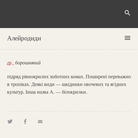
search
menu
Алейродиди
гр.
, борошняний
підряд рівнокрилих хоботних комах. Поширені переважно
в тропіках. Деякі види — шкідники овочевих та ягідних
культур. Інша назва А. — білокрилки.