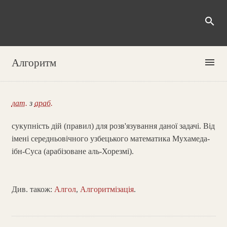
search
menu
Алгоритм
лат.
з
араб.
сукупність дій (правил) для розв'язування даної задачі. Від
імені середньовічного узбецького математика Мухамеда-
ібн-Суса (арабізоване аль-Хорезмі).
Див. також:
Алгол
,
Алгоритмізація
.