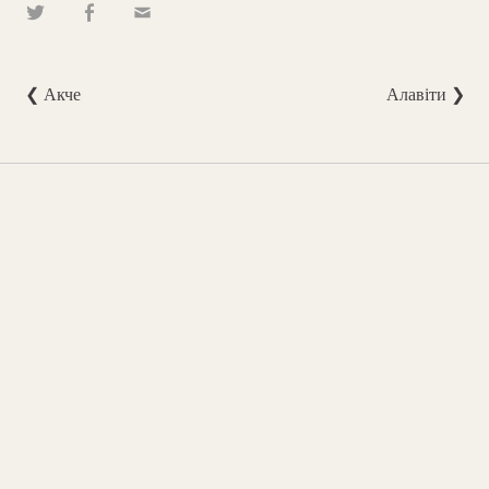
❮ Акче
Алавіти ❯