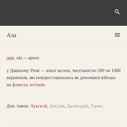
search
menu
Ала
лат.
ala — крило
у Давньому Римі — кінні загони, чисельністю 500 чи 1000
вершників, які використовувались як допоміжні війська
на
флангах
легіонів
.
Див. також:
Ауксилії
,
Декурія
,
Дромедарії
,
Турма
.