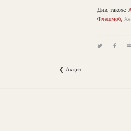
Див. також:
А
Флешмоб
,
Хе
❮ Акциз