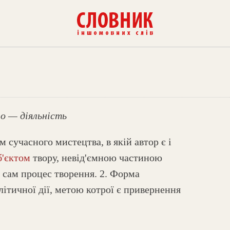
io — діяльність
м сучасного мистецтва, в якій автор є і
б'єктом
твору, невід'ємною частиною
ж сам процес творення. 2. Форма
літичної дії, метою котрої є привернення