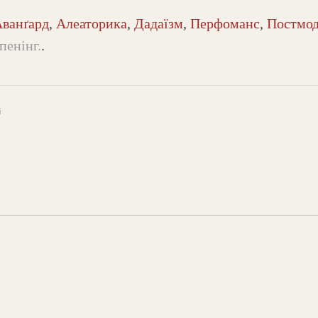
ванґард
,
Алеаторика
,
Дадаїзм
,
Перфоманс
,
Постмод
пенінг.
.