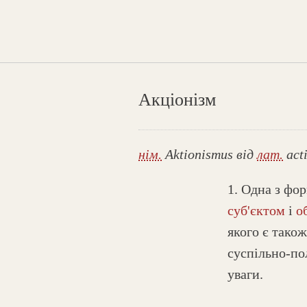
Акціонізм
нім.
Aktionismus від
лат.
act
1. Одна з фор
суб'єктом
і
о
якого є тако
суспільно-по
уваги.