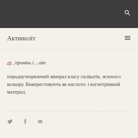
search
menu
Актиноліт
гр.
, промінь і ...літ
породоутворюючий мінерал класу силікатів, зеленого
кольору. Використовують як кислото- і вогнетривкий
матеріал.