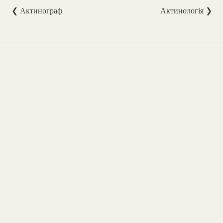
❮ Актинограф
Актинологія ❯