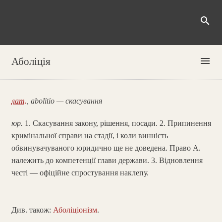
search
menu
Аболіція
лат.
, abolitio — скасування
юр.
1. Скасування закону, рішення, посади. 2. Припинення
кримінальної справи на стадії, і коли винність
обвинувачуваного юридично ще не доведена. Право А.
належить до компетенції глави держави. 3. Відновлення
честі — офіційне спростування наклепу.
Див. також:
Аболіціонізм
.