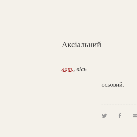
Аксіальний
лат.
, вісь
осьовий.