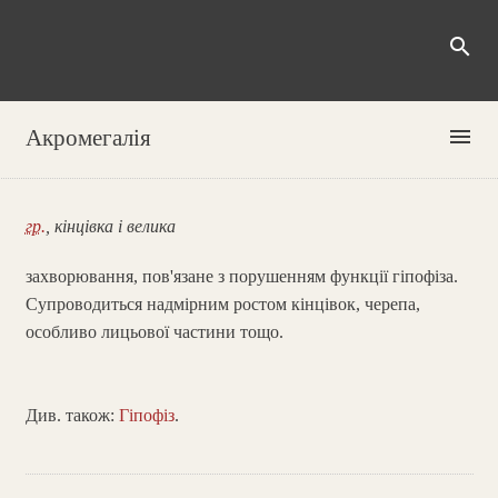
search
menu
Акромегалія
гр.
, кінцівка і велика
захворювання, пов'язане з порушенням функції гіпофіза.
Супроводиться надмірним ростом кінцівок, черепа,
особливо лицьової частини тощо.
Див. також:
Гіпофіз
.