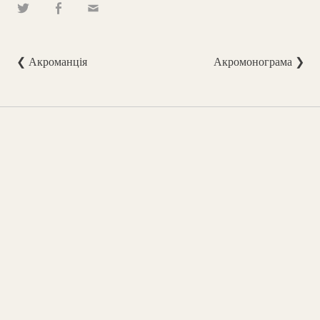
❮ Акроманція
Акромонограма ❯