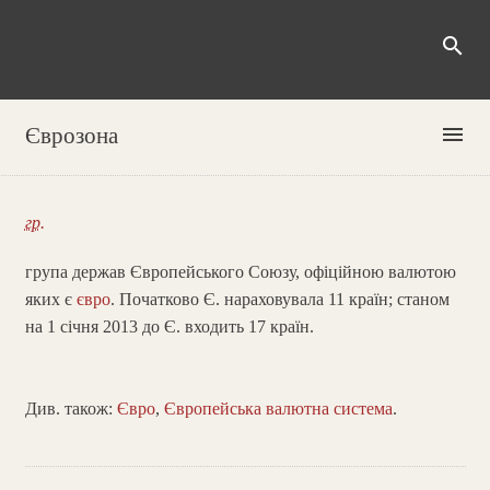
search
menu
Єврозона
гр.
група держав Європейського Союзу, офіційною валютою
яких є
євро
. Початково Є. нараховувала 11 країн; станом
на 1 січня 2013 до Є. входить 17 країн.
Див. також:
Євро
,
Європейська валютна система
.