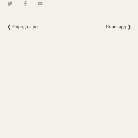
❮ Євродолари
Єврокард ❯