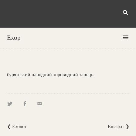
search
menu
Ехор
бурятський народний хороводний танець.
❮ Ехолот
Ешафот ❯