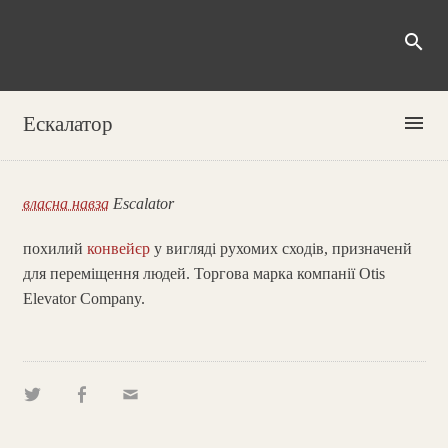
search
menu
Ескалатор
власна навза
Escalator
похилий
конвейєр
у вигляді рухомих сходів, призначенй
для переміщення людей. Торгова марка компанії Otis
Elevator Company.