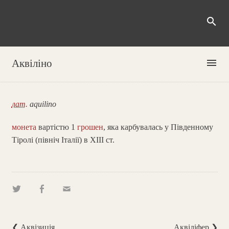
search
menu
Аквіліно
лат.
aquilino
монета
вартістю 1
грошен
, яка карбувалась у Південному
Тіролі (північ Італії) в ХІІІ ст.
❮ Аквізиція
Аквіліфер ❯