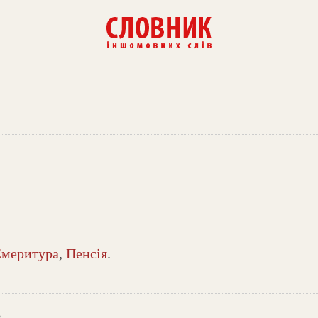
Емеритура
,
Пенсія
.