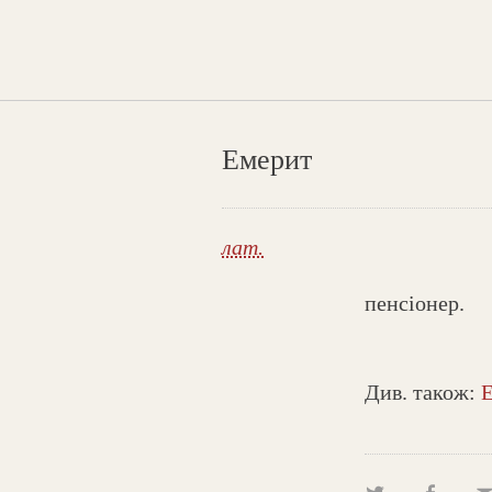
Емерит
лат.
пенсіонер.
Див. також: