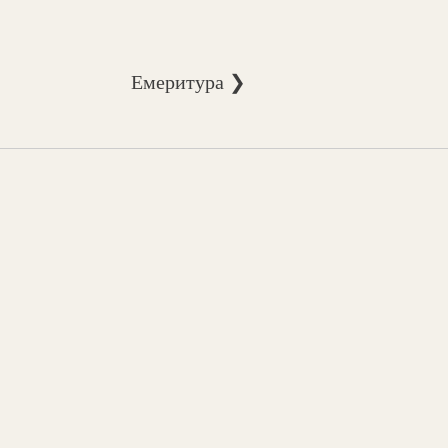
Емеритура ❯