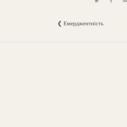
❮ Емерджентність