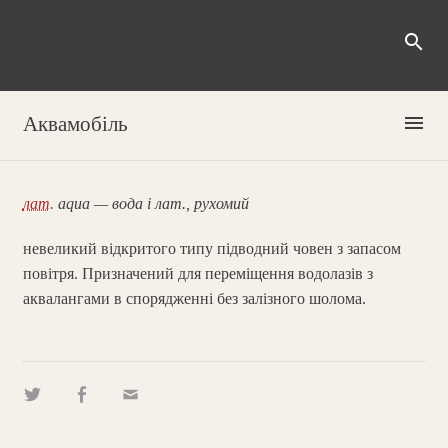
search
menu
Аквамобіль
лат.
aqua — вода і лат., рухомий
невеликий відкритого типу підводний човен з запасом
повітря. Призначений для переміщення водолазів з
аквалангами в спорядженні без залізного шолома.