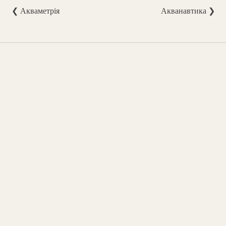
❮ Акваметрія
Акванавтика ❯