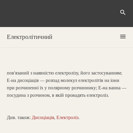
search
menu
Електролітичний
пов'язаний з наявністю електролізу, його застосуванням;
Е-на дисоціація — розпад молекул електролітів на іони
при розчиненні їх у полярному розчиннику; Е-на ванна —
посудина з розчином, в якій провадять електроліз.
Див. також:
Дисоціація
,
Електроліз
.