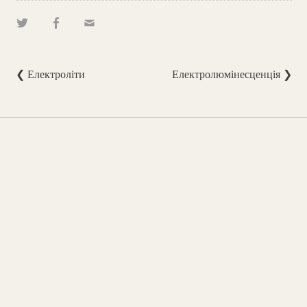
❮ Електроліти
Електролюмінесценція ❯