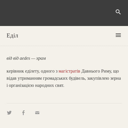
search
menu
Еділ
від від aedes — храм
керівник еділету, одного з
магістратів
Давнього Риму, що
відав утриманням громадських будівель, закупівлею зерна
і організацією народних свят.