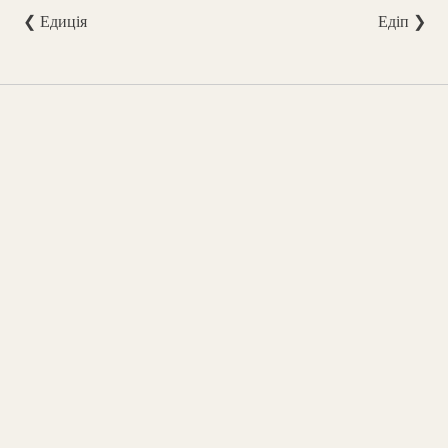
❮ Едиція
Едіп ❯